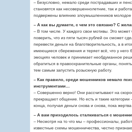
– Безусловно, немало среди пострадавших и пен
становятся как несовершеннолетние, так и работ
подвержены влиянию злоумышленников молодое по
– А как вы думаете, с чем это связано? С жел
– В том числе. У каждого свои мотивы. Это может
поверить, что из пяти тысяч рублей он сможет сд
перевести деньги на благотворительность, а в ито
имеющиеся сбережения и теряет всё, что у него 
эмоциях человек и принимает необдуманное решен
обратиться в правоохранительные органы, понять,
тем самым запустить розыскную работу.
– Как правило, среди мошенников немало пси
инструментами…
– Совершенно верно! Они рассчитывают на скорост
прекращают общение. Но есть и такие категории 
конца, получая деньги снова и снова, пока жертв
– А вам приходилось сталкиваться с мошенн
– Несмотря на то что мы – профессионалы, рабо
известные схемы мошенничества, честно признаюс