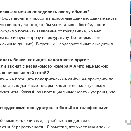
ризнакам можно определить схему обмана?
е будут звонить и просить паспортные данные, данные карты
 уже сигнал для того, чтобы усомниться в безобидности
обходимо получить заявление от гражданина, но нет
 на личную встречу в прокуратуру. Во-вторых – это
о личные данные). В-третьих – подозрительные аккаунты в
овать банки, полиция, налоговая и другие
если звонят с незнакомого номера!» А что ещё можно
ошеннических действий?
ить – не посещать подозрительные сайты, не проходить по
зрительно дешёвые товары. Кроме того, советую всем
ружением. Каждый раз потенциальные жертвы уверены, что
сотрудниками прокуратуры в борьбе с телефонными
бочими коллективами, в учебных заведениях с
 от киберпреступности. Я заметил, что участникам таких