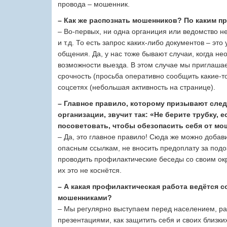
провода – мошенник.
– Как же распознать мошенников? По каким п
– Во-первых, ни одна органиция или ведомство н
и т.д. То есть запрос каких-либо документов – это
общения. Да, у нас тоже бывают случаи, когда не
возможности выезда. В этом случае мы приглашаем
срочность (просьба оперативно сообщить какие-т
соцсетях (небольшая активность на странице).
– Главное правило, которому призывают след
организации, звучит так: «Не берите трубку, 
посоветовать, чтобы обезопасить себя от м
– Да, это главное правило! Сюда же можно добав
опасным ссылкам, не вносить предоплату за подо
проводить профилактические беседы со своим ок
их это не коснётся.
– А какая профилактическая работа ведётся 
мошенниками?
– Мы регулярно выступаем перед населением, ра
презентациями, как защитить себя и своих близких