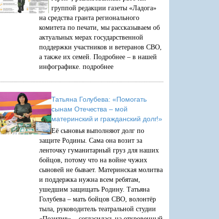
группой редакции газеты «Ладога»
на средства гранта регионального
комитета по печати, мы рассказываем об
актуальных мерах государственной
поддержки участников и ветеранов СВО,
а также их семей. Подробнее – в нашей
инфографике.
подробнее
Татьяна Голубева: «Помогать
сынам Отечества – мой
материнский и гражданский долг!»
Её сыновья выполняют долг по
защите Родины. Сама она возит за
ленточку гуманитарный груз для наших
бойцов, потому что на войне чужих
сыновей не бывает. Материнская молитва
и поддержка нужна всем ребятам,
ушедшим защищать Родину. Татьяна
Голубева – мать бойцов СВО, волонтёр
тыла, руководитель театральной студии
«Позитив» – согласилась на откровенный