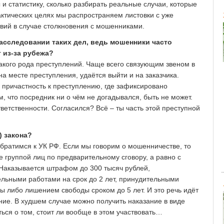
 и статистику, сколько разбирать реальные случаи, которые
ктических целях мы распространяем листовки с уже
вий в случае столкновения с мошенниками.
расследовании таких дел, ведь мошенники часто
 из-за рубежа?
такого рода преступлений. Чаще всего связующим звеном в
а месте преступления, удаётся выйти и на заказчика.
ь причастность к преступлению, где зафиксировано
м, что посредник ни о чём не догадывался, быть не может.
тветственности. Согласился? Всё – ты часть этой преступной
) закона?
обратимся к УК РФ. Если мы говорим о мошенничестве, то
ое группой лиц по предварительному сговору, а равно с
Наказывается штрафом до 300 тысяч рублей,
ельными работами на срок до 2 лет, принудительными
ы либо лишением свободы сроком до 5 лет. И это речь идёт
ие. В худшем случае можно получить наказание в виде
ься о том, стоит ли вообще в этом участвовать…