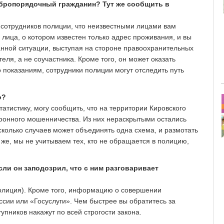
обропорядочный гражданин? Тут же сообщить в
 сотрудников полиции, что неизвестными лицами вам
лица, о котором известен только адрес проживания, и вы
данной ситуации, выступая на стороне правоохранительных
еля, а не соучастника. Кроме того, он может оказать
 показаниям, сотрудники полиции могут отследить путь
о?
татистику, могу сообщить, что на территории Кировского
фонного мошенничества. Из них нераскрытыми остались
сколько случаев может объединять одна схема, и размотать
у же, мы не учитываем тех, кто не обращается в полицию,
сли он заподозрил, что с ним разговаривает
полиция). Кроме того, информацию о совершении
сии или «Госуслуги». Чем быстрее вы обратитесь за
упников накажут по всей строгости закона.