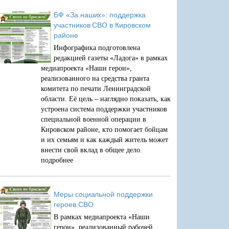
БФ «За наших»: поддержка
участников СВО в Кировском
районе
Инфографика подготовлена
редакцией газеты «Ладога» в рамках
медиапроекта «Наши герои»,
реализованного на средства гранта
комитета по печати Ленинградской
области. Её цель – наглядно показать, как
устроена система поддержки участников
специальной военной операции в
Кировском районе, кто помогает бойцам
и их семьям и как каждый житель может
внести свой вклад в общее дело.
подробнее
Меры социальной поддержки
героев СВО
В рамках медиапроекта «Наши
герои», реализованный рабочей