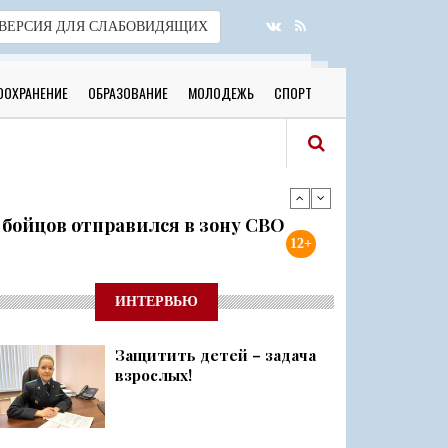
ВЕРСИЯ
ДЛЯ СЛАБОВИДЯЩИХ
ООХРАНЕНИЕ
ОБРАЗОВАНИЕ
МОЛОДЕЖЬ
СПОРТ
я бойцов отправился в зону СВО
12+
готовы к новому учебному году
ИНТЕРВЬЮ
Защитить детей – задача
 о 500 днях стойкости и бое...
взрослых!
ий район