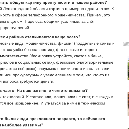
енить общую картину преступности в нашем районе?
ей Ленинградской области картина примерно одна и та же. К
ность в сфере телефонного мошенничества. Причём, это
раны в целом. Надеюсь, общими усилиями, за счёт
ерпреступлений.
тели района сталкиваются чаще всего?
сновные виды мошенничества: фишинг (поддельные сайты и
и от «службы безопасности»), фальшивые интернет-
могательство (блокировка устройств, счетов в банке,
риалов в социальных сетях), фейковые благотворительные
стречается всё реже) злоумышленники часто использовали
и или прокуратуры» с уведомлением о том, что кто-то из
ия вопроса требуются деньги.
к часто. На ваш взгляд, с чем это связано?
 технологий. К сожалению, мошенники не спят, и с каждым
ся всё изощрённее. И угнаться за ними в техническом
о были люди преклонного возраста, то сейчас эта
ан наиболее уязвимы?