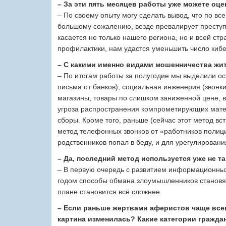
– За эти пять месяцев работы уже можете оц
– По своему опыту могу сделать вывод, что по вс
большому сожалению, везде превалирует преступ
касается не только нашего региона, но и всей ст
профилактики, нам удастся уменьшить число киб
– С какими именно видами мошенничества жи
– По итогам работы за полугодие мы выделили о
письма от банков), социальная инженерия (звонк
магазины, товары по слишком заниженной цене, вы
угроза распространения компрометирующих мате
сборы. Кроме того, раньше (сейчас этот метод в
метод телефонных звонков от «работников полици
родственников попал в беду, и для урегулирован
– Да, последний метод используется уже не та
– В первую очередь с развитием информационных
годом способы обмана злоумышленников становят
плане становится всё сложнее.
– Если раньше жертвами аферистов чаще всег
картина изменилась? Какие категории гражд