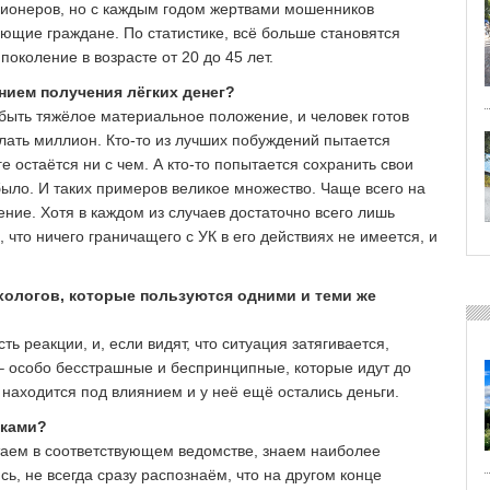
сионеров, но с каждым годом жертвами мошенников
ающие граждане. По статистике, всё больше становятся
коление в возрасте от 20 до 45 лет.
анием получения лёгких денег?
 быть тяжёлое материальное положение, и человек готов
елать миллион. Кто-то из лучших побуждений пытается
ге остаётся ни с чем. А кто-то попытается сохранить свои
было. И таких примеров великое множество. Чаще всего на
ие. Хотя в каждом из случаев достаточно всего лишь
 что ничего граничащего с УК в его действиях не имеется, и
хологов, которые пользуются одними и теми же
ь реакции, и, если видят, что ситуация затягивается,
– особо бесстрашные и беспринципные, которые идут до
а находится под влиянием и у неё ещё остались деньги.
иками?
таем в соответствующем ведомстве, знаем наиболее
ь, не всегда сразу распознаём, что на другом конце