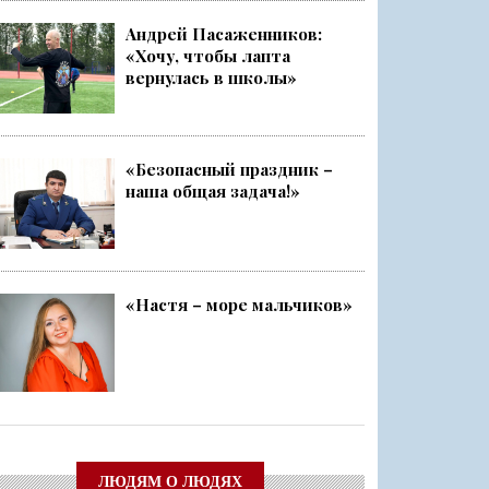
Андрей Пасаженников:
«Хочу, чтобы лапта
ский слёт
вернулась в школы»
Ленобласти стала серебряным ...
«Безопасный праздник –
наша общая задача!»
чище, а себя — каждый раз ещ...
о
«Настя – море мальчиков»
ЛЮДЯМ О ЛЮДЯХ