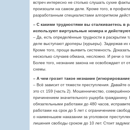
встреч интересно не столько слушать сухие факты
произошли на самом деле. Кроме того, в профила
разработанным специалистами алгоритмом дейст
– С какими трудностями вы сталкиваетесь в 
используют виртуальные номера и действуют
– Да, есть определённые трудности в раскрытии 
деле выступают дроперы (курьеры). Задержав их н
Кроме того, проще выявить системность. Доказат
несколько случаев обмана, несложно. И речи о то
Более того, незнание закона не освобождает от о
схемы.
– А чем грозит такое незнание (игнорирование
– Всё зависит от тяжести преступления. Давайте 
это ст. 159 (часть 2). Мошенничество, совершённ
причинением значительного ущерба гражданину. 
обязательными работами до 480 часов, исправит
работами на срок до 5 лет с ограничением свобод
о наименьшем наказании за уголовное преступлен
лишения свободы сроком до 10 лет. Стоит задумат