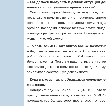
– Как должен поступить в данной ситуации д
полицию о поступившем предложении?
– Совершенно верно. Нужно довести до сведения
предложено получить деньги от неустановленного 
полагаете, что это часть преступной схемы. И в 
органов, посредник приобретает уже статус свидет
помощь в раскрытии преступления. Благодаря его
мошеннической схемы.
– То есть поймать заказчиков всё же возможн
– Да, шансов немного, но они есть. Опираясь на с
района было зарегистрировано 214 случаев теле
более половины. При этом надо понимать, что не
этот клубок до конца получается не всегда. К том
замалчивая собственную доверчивость.
– Куда и к кому нужно обращаться человеку, е
мошенник?
– Набирайте единый номер – 112 (02, 102 – это 
преступления можно передать через сайт МВД Рос
помощью, тем больше вероятность того, что прест