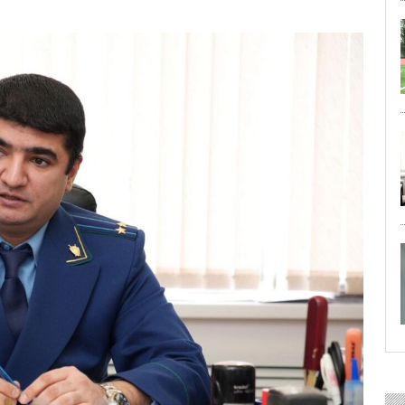
29 ИЮЛЯ 2026
ОБЩЕСТВО
Особенный спортивно-турист
29 ИЮЛЯ 2026
ОБЩЕСТВО
Юлия Бахир в составе сборной 
27 ИЮЛЯ 2026
ОБЩЕСТВО
Трудовой отряд: делаем город 
27 ИЮЛЯ 2026
ОБЩЕСТВО
Новоселье в поселке Синявин
24 ИЮЛЯ 2026
ОБЩЕСТВО
Скоро в школу!
24 ИЮЛЯ 2026
ОБЩЕСТВО
Спрашивали? Отвечаем!
04 АВГУСТА 2026