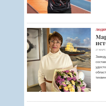
ЛЮДЯМ
Мар
ист
27 МАРТ
Завед
соста
удосто
област
тихвин