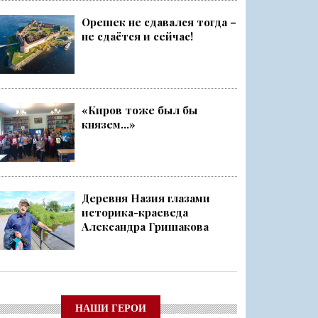
Орешек не сдавался тогда –
не сдаётся и сейчас!
«Киров тоже был бы
князем...»
Деревня Назия глазами
историка-краеведа
Александра Гришакова
НАШИ ГЕРОИ