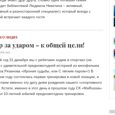
юди знают друг друга, словно одна большая семья.
одит библиотекой Людмила Никитина – активный,
вный и разносторонний специалист, который всегда с
й встречает каждого гостя.
 О ЛЮДЯХ
р за ударом – к общей цели!
БРЯ 2025
 год 31 декабря мы с ребятами ходим в спортзал (не
 с удивительной предновогодней историей из кинофильма
а Рязанова «Ирония судьбы, или С лёгким паром»!) В
м году состоялась первая тренировка в новой локации, и
итаем именно эту дату днём рождения нашего «спортивного
 Кстати, именно в этот день в прошлом году СК «МаRussia»
л 10-летний юбилей предновогодних тренировок.