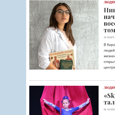
ЛЮДЯМ
Нин
нач
вос
том
20 МАРТ
В Киро
людей»
жизнен
открыл
центре
ЛЮДЯМ
«Sk
тал
06 ФЕВР