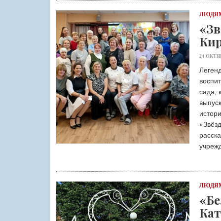
ЛЮДЯМ
«Зв
Кир
24 ОКТЯ
Леген
воспит
сада, 
выпус
истори
«Звёзд
расск
учреж
ЛЮДЯМ
«Бе
Кат