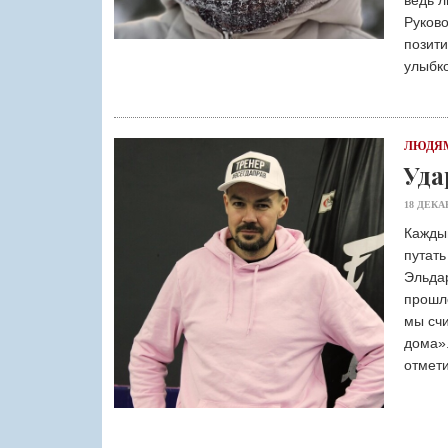
ведь л
Руков
позити
улыбко
ЛЮДЯМ
Уда
18 ДЕКА
Каждый
путать
Эльдар
прошло
мы сч
дома».
отмети