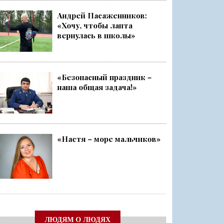
Андрей Пасаженников:
«Хочу, чтобы лапта
ский слёт
вернулась в школы»
Ленобласти стала серебряным ...
«Безопасный праздник –
наша общая задача!»
чище, а себя — каждый раз ещ...
о
«Настя – море мальчиков»
ЛЮДЯМ О ЛЮДЯХ