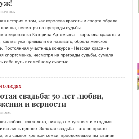
уж!
ЯБРЯ 2025
ая история о том, как королева красоты и спорта обрела
 принца, несмотря на преграды судьбы
няя кировчанка Катерина Артемьева – королева красоты и
, как мы уже привыкли её называть, обрела женское
е. Постоянная участница конкурса «Невская краса» и
я спортсменка, несмотря на преграды судьбы, сумела
ь себе путь к семейному счастью.
 О ЛЮДЯХ
отая свадьба: 50 лет любви,
жения и верности
ЛЯ 2025
ая любовь, как золото, никогда не тускнеет и с годами
ится лишь ценнее. Золотая свадьба – это не просто
й, это символ крепкой семьи, преодолевшей испытания