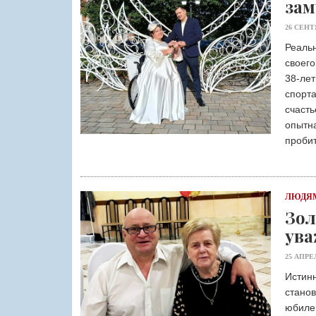
зам
26 СЕНТ
Реальн
своего
38-лет
спорта
счасть
опытна
пробит
ЛЮДЯМ
Зол
ува
25 АПРЕ
Истинн
станов
юбиле