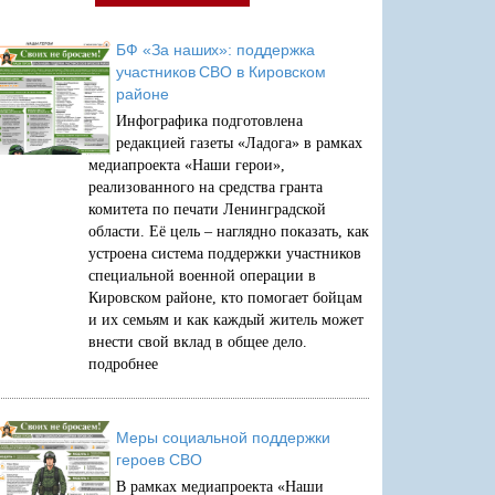
БФ «За наших»: поддержка
участников СВО в Кировском
районе
Инфографика подготовлена
редакцией газеты «Ладога» в рамках
медиапроекта «Наши герои»,
реализованного на средства гранта
комитета по печати Ленинградской
области. Её цель – наглядно показать, как
устроена система поддержки участников
специальной военной операции в
Кировском районе, кто помогает бойцам
и их семьям и как каждый житель может
внести свой вклад в общее дело.
подробнее
Меры социальной поддержки
героев СВО
В рамках медиапроекта «Наши