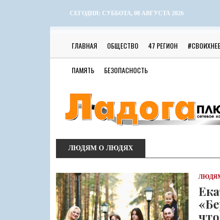
СЕГОДНЯ:
СУББОТА, 08 АВГУСТА 2026
ГЛАВНАЯ
ОБЩЕСТВО
47 РЕГИОН
#СВОИХНЕ
ПАМЯТЬ
БЕЗОПАСНОСТЬ
ЛЮДЯМ О ЛЮДЯХ
ЛЮДЯМ
Ека
«Бе
что