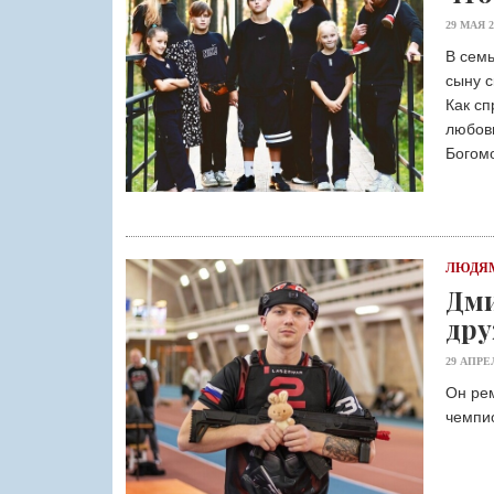
29 МАЯ 2
В семь
сыну с
Как сп
любовь
Богомо
ЛЮДЯМ
Дми
дру
29 АПРЕ
Он рем
чемпи