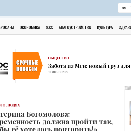
ОБЩЕСТВО
Скоро в школу!
БРОСАЕМ
ЭКОНОМИКА
ЖКХ
БЛАГОУСТРОЙСТВО
КУЛЬТУРА
ЗДРАВ
24 ИЮЛЯ 2026
ОБЩЕСТВО
Спрашивали? Отвечаем!
04 АВГУСТА 2026
ОБЩЕСТВО
Забота из Мги: новый груз дл
31 ИЮЛЯ 2026
ОБЩЕСТВО
Учреждения культуры района 
31 ИЮЛЯ 2026
ОБЩЕСТВО
 О ЛЮДЯХ
Шлиссельбург не сдался: правда
терина Богомолова:
30 ИЮЛЯ 2026
ременность должна пройти так,
ОБЩЕСТВО
С рабочим визитом в Кировск
бы её хотелось повторить!»