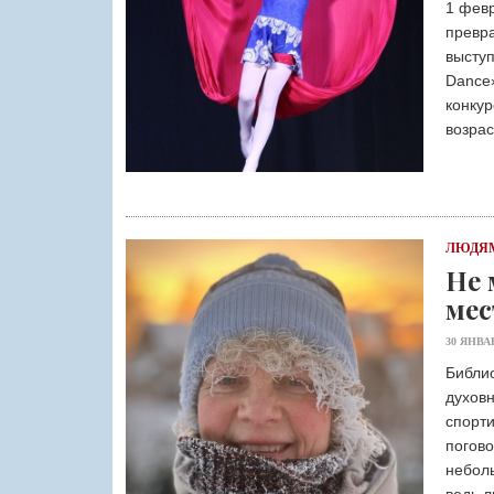
1 февр
превра
выступ
Dance»
конкур
возрас
ЛЮДЯМ
Не 
мес
30 ЯНВАР
Библио
духовн
спорт
погово
неболь