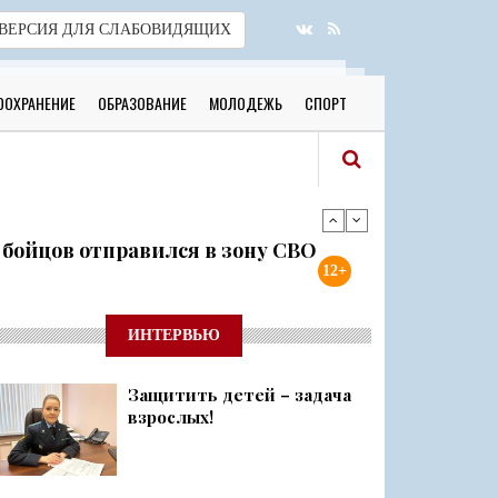
ВЕРСИЯ
ДЛЯ СЛАБОВИДЯЩИХ
ООХРАНЕНИЕ
ОБРАЗОВАНИЕ
МОЛОДЕЖЬ
СПОРТ
я бойцов отправился в зону СВО
12+
готовы к новому учебному году
ИНТЕРВЬЮ
Защитить детей – задача
 о 500 днях стойкости и бое...
взрослых!
ий район