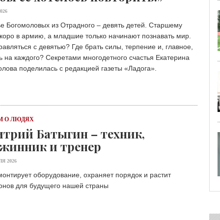
29 ИЮЛЯ 2026
026
ОБЩЕСТВО
е Богомоловых из Отрадного – девять детей. Старшему
Особенный спортивно-турист
коро в армию, а младшие только начинают познавать мир.
29 ИЮЛЯ 2026
равляться с девятью? Где брать силы, терпение и, главное,
ОБЩЕСТВО
 на каждого? Секретами многодетного счастья Екатерина
Юлия Бахир в составе сборной 
лова поделилась с редакцией газеты «Ладога».
27 ИЮЛЯ 2026
ОБЩЕСТВО
Трудовой отряд: делаем город 
27 ИЮЛЯ 2026
ОБЩЕСТВО
 О ЛЮДЯХ
Новоселье в поселке Синявин
трий Батыгин – техник,
жинник и тренер
24 ИЮЛЯ 2026
ОБЩЕСТВО
ЛЯ 2026
Скоро в школу!
онтирует оборудование, охраняет порядок и растит
24 ИЮЛЯ 2026
онов для будущего нашей страны
ОБЩЕСТВО
Спрашивали? Отвечаем!
04 АВГУСТА 2026