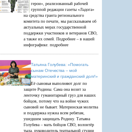
герои», реализованный рабочей
группой редакции газеты «Ладога»
на средства гранта регионального
комитета по печати, мы рассказываем об
актуальных мерах государственной
поддержки участников и ветеранов СВО,
а также их семей. Подробнее – в нашей
инфографике.
подробнее
Татьяна Голубева: «Помогать
сынам Отечества – мой
материнский и гражданский долг!»
Её сыновья выполняют долг по
защите Родины. Сама она возит за
ленточку гуманитарный груз для наших
бойцов, потому что на войне чужих
сыновей не бывает. Материнская молитва
и поддержка нужна всем ребятам,
ушедшим защищать Родину. Татьяна
Голубева – мать бойцов СВО, волонтёр
тыла, руководитель театральной студии