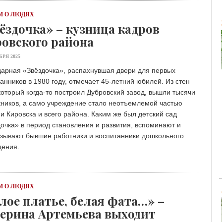
 О ЛЮДЯХ
ёздочка» – кузница кадров
овского района
БРЯ 2025
дарная «Звёздочка», распахнувшая двери для первых
анников в 1980 году, отмечает 45-летний юбилей. Из стен
который когда-то построил Дубровский завод, вышли тысячи
кников, а само учреждение стало неотъемлемой частью
и Кировска и всего района. Каким же был детский сад
очка» в период становления и развития, вспоминают и
азывают бывшие работники и воспитанники дошкольного
дения.
 О ЛЮДЯХ
лое платье, белая фата…» –
ерина Артемьева выходит