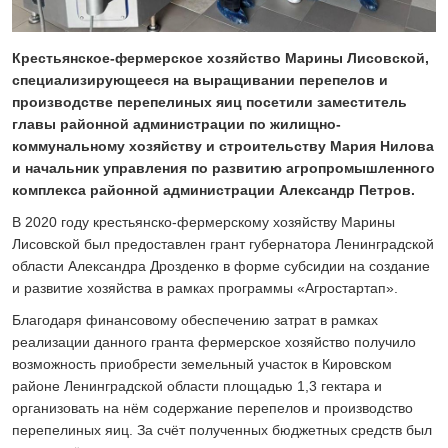
24 ИЮЛЯ 2026
ОБЩЕСТВО
Скоро в школу!
Крестьянское-фермерское хозяйство Марины Лисовской,
специализирующееся на выращивании перепелов и
24 ИЮЛЯ 2026
производстве перепелиных яиц посетили заместитель
ОБЩЕСТВО
главы районной администрации по жилищно-
Спрашивали? Отвечаем!
коммунальному хозяйству и строительству Мария Нилова
04 АВГУСТА 2026
и начальник управления по развитию агропромышленного
комплекса районной администрации Александр Петров.
В 2020 году крестьянско-фермерскому хозяйству Марины
Лисовской был предоставлен грант губернатора Ленинградской
области Александра Дрозденко в форме субсидии на создание
и развитие хозяйства в рамках программы «Агростартап».
Благодаря финансовому обеспечению затрат в рамках
реализации данного гранта фермерское хозяйство получило
возможность приобрести земельный участок в Кировском
районе Ленинградской области площадью 1,3 гектара и
организовать на нём содержание перепелов и производство
перепелиных яиц. За счёт полученных бюджетных средств был