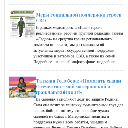
Меры социальной поддержки героев
СВО
В рамках медиапроекта «Наши герои»,
реализованный рабочей группой редакции газеты
«Ладога» на средства гранта регионального
комитета по печати, мы рассказываем об
актуальных мерах государственной поддержки
участников и ветеранов СВО, а также их семей.
Подробнее – в нашей инфографике.
подробнее
Татьяна Голубева: «Помогать сынам
Отечества – мой материнский и
гражданский долг!»
Её сыновья выполняют долг по защите Родины.
Сама она возит за ленточку гуманитарный груз для
наших бойцов, потому что на войне чужих
сыновей не бывает. Материнская молитва и
поддержка нужна всем ребятам, ушедшим
защищать Родину. Татьяна Голубева – мать бойцов