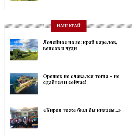
НАШ КРАЙ
Лодейное поле: край карелов,
вепсов и чуди
Орешек не сдавался тогда – не
сдаётся и сейчас!
«Киров тоже был бы князем...»