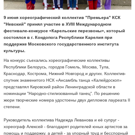
24 ИЮЛЯ 2026
ОБЩЕСТВО
Скоро в школу!
9 июня хореографический коллектив "Премьера" КСК
"Невский" принял участие в XVIII Международном
24 ИЮЛЯ 2026
фестивале-конкурсе «Карельские перезвоны», который
ОБЩЕСТВО
состоялся в г. Кондопога Республики Карелия при
Спрашивали? Отвечаем!
поддержке Московского государственного института
04 АВГУСТА 2026
культуры.
На конкурс съехались хореографические коллективы
Республики Белорусь, городов Гомель, Москва, Тула,
Краснодар, Кострома, Нижний Новгород и других. Коллектив-
спутник знаменитого НСК «Ансамбль танца «Калейдоскоп»
представлял Кировский район Ленинградской области в
номинации "Народно-стилизованный танец". По решению
жюри творческие номера удостоены двух дипломов лауреата II
степени.
Руководитель коллектива Надежда Леванова и её супруг -
хореограф Алексей - благодарят родителей юных артистов за
помощь и поддержку, а детей - за упорный труд и бесспорный