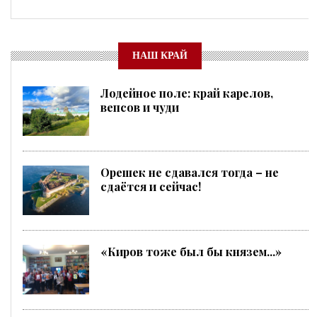
НАШ КРАЙ
Лодейное поле: край карелов,
вепсов и чуди
Орешек не сдавался тогда – не
сдаётся и сейчас!
«Киров тоже был бы князем...»