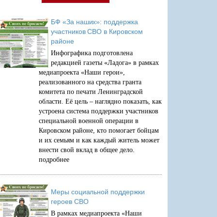
БФ «За наших»: поддержка
участников СВО в Кировском
районе
Инфографика подготовлена
редакцией газеты «Ладога» в рамках
медиапроекта «Наши герои»,
реализованного на средства гранта
комитета по печати Ленинградской
области. Её цель – наглядно показать, как
устроена система поддержки участников
специальной военной операции в
Кировском районе, кто помогает бойцам
и их семьям и как каждый житель может
внести свой вклад в общее дело.
подробнее
Меры социальной поддержки
героев СВО
В рамках медиапроекта «Наши