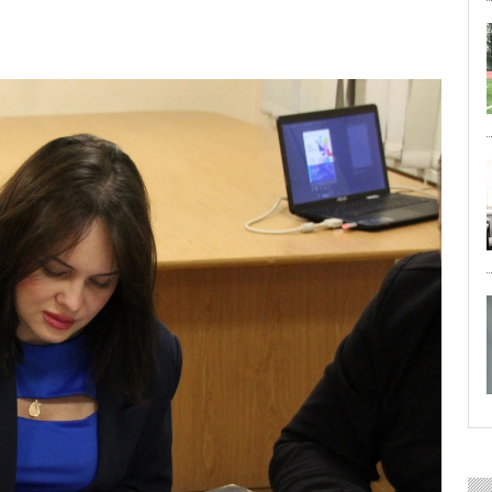
29 ИЮЛЯ 2026
ОБЩЕСТВО
Особенный спортивно-турист
29 ИЮЛЯ 2026
ОБЩЕСТВО
Юлия Бахир в составе сборной 
27 ИЮЛЯ 2026
ОБЩЕСТВО
Трудовой отряд: делаем город 
27 ИЮЛЯ 2026
ОБЩЕСТВО
Новоселье в поселке Синявин
24 ИЮЛЯ 2026
ОБЩЕСТВО
Скоро в школу!
24 ИЮЛЯ 2026
ОБЩЕСТВО
Спрашивали? Отвечаем!
04 АВГУСТА 2026