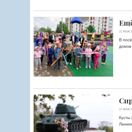
Ещё
22 МАЯ 2
В пос
домов 
Сир
15 МАЯ 2
Кусты 
Ленинг