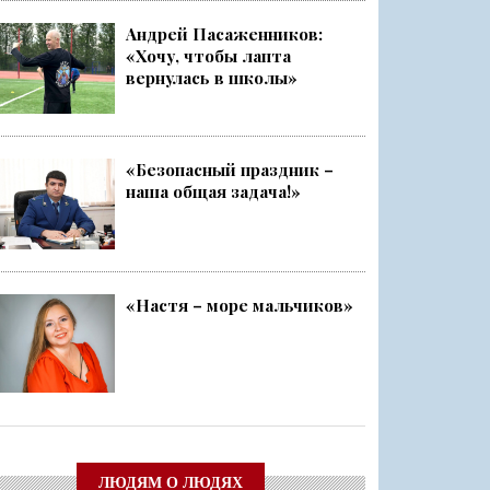
Андрей Пасаженников:
«Хочу, чтобы лапта
ский слёт
вернулась в школы»
Ленобласти стала серебряным ...
«Безопасный праздник –
наша общая задача!»
чище, а себя — каждый раз ещ...
о
«Настя – море мальчиков»
ЛЮДЯМ О ЛЮДЯХ