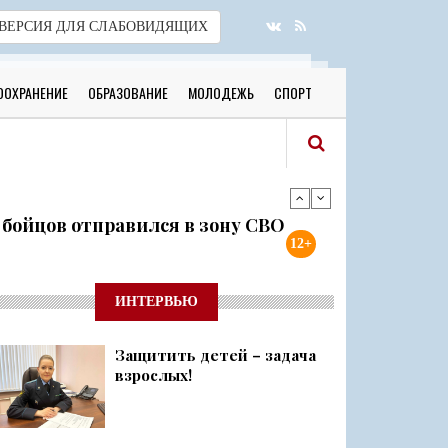
ВЕРСИЯ
ДЛЯ СЛАБОВИДЯЩИХ
ООХРАНЕНИЕ
ОБРАЗОВАНИЕ
МОЛОДЕЖЬ
СПОРТ
я бойцов отправился в зону СВО
12+
готовы к новому учебному году
ИНТЕРВЬЮ
Защитить детей – задача
 о 500 днях стойкости и бое...
взрослых!
ий район