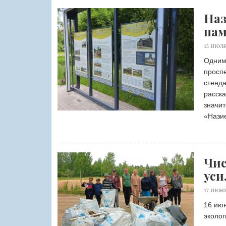
Наз
па
15 ИЮЛЯ
Одним
просп
стенда
расск
значит
«Нази
Чис
уси
17 ИЮНЯ
16 июн
эколог