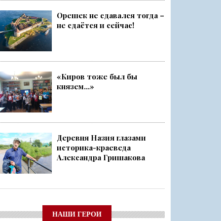
Орешек не сдавался тогда –
не сдаётся и сейчас!
«Киров тоже был бы
князем...»
Деревня Назия глазами
историка-краеведа
Александра Гришакова
НАШИ ГЕРОИ