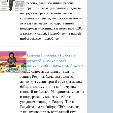
герои», реализованный рабочей
группой редакции газеты «Ладога»
на средства гранта регионального
комитета по печати, мы рассказываем об
актуальных мерах государственной
поддержки участников и ветеранов СВО,
а также их семей. Подробнее – в нашей
инфографике.
подробнее
Татьяна Голубева: «Помогать
сынам Отечества – мой
материнский и гражданский долг!»
Её сыновья выполняют долг по
защите Родины. Сама она возит за
ленточку гуманитарный груз для наших
бойцов, потому что на войне чужих
сыновей не бывает. Материнская молитва
и поддержка нужна всем ребятам,
ушедшим защищать Родину. Татьяна
Голубева – мать бойцов СВО, волонтёр
тыла, руководитель театральной студии