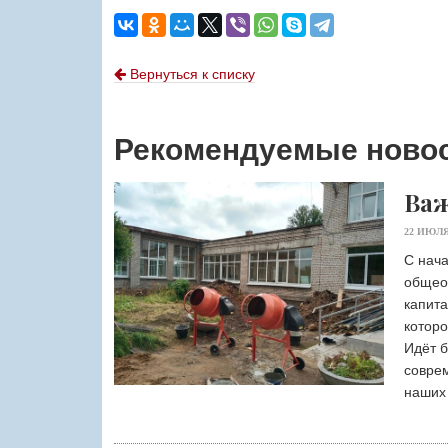
Вернуться к списку
Рекомендуемые ново
Важ
22 ИЮЛЯ
С нача
общео
капит
которо
Идёт б
совре
наших 