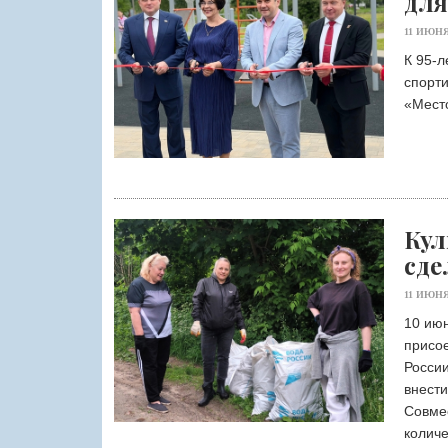
для
11 ИЮНЯ
К 95-л
спорт
«Место
Кул
сде
11 ИЮНЯ
10 июн
присо
России
внести
Совме
количе