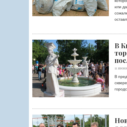
котор
или да
сожале
остав
В К
тор
пос
11 ИЮНЯ
В пред
сквере
городс
Нов