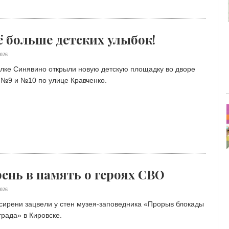
 больше детских улыбок!
026
ёлке Синявино открыли новую детскую площадку во дворе
№9 и №10 по улице Кравченко. ⁣⁣⠀
ень в память о героях СВО
026
сирени зацвели у стен музея-заповедника «Прорыв блокады
рада» в Кировске.