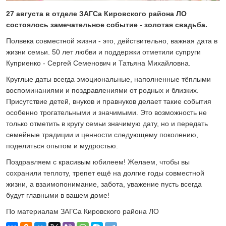
24 ИЮЛЯ 2026
27 августа в отделе ЗАГСа Кировского района ЛО
ОБЩЕСТВО
состоялось замечательное событие - золотая свадьба.
Скоро в школу!
Полвека совместной жизни - это, действительно, важная дата в
24 ИЮЛЯ 2026
жизни семьи. 50 лет любви и поддержки отметили супруги
ОБЩЕСТВО
Спрашивали? Отвечаем!
Куприенко - Сергей Семенович и Татьяна Михайловна.
04 АВГУСТА 2026
Круглые даты всегда эмоциональные, наполненные тёплыми
воспоминаниями и поздравлениями от родных и близких.
Присутствие детей, внуков и правнуков делает такие события
особенно трогательными и значимыми. Это возможность не
только отметить в кругу семьи значимую дату, но и передать
семейные традиции и ценности следующему поколению,
поделиться опытом и мудростью.
Поздравляем с красивым юбилеем! Желаем, чтобы вы
сохранили теплоту, трепет ещё на долгие годы совместной
жизни, а взаимопонимание, забота, уважение пусть всегда
будут главными в вашем доме!
По материалам ЗАГСа Кировского района ЛО