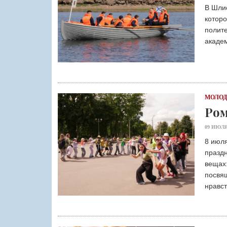
В Шлис
котор
полит
акаде
МОЛО
Ром
09 ИЮЛЯ
8 июля
праздн
вещах:
посвя
нравс