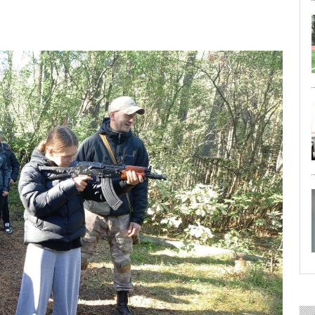
29 ИЮЛЯ 2026
ОБЩЕСТВО
Особенный спортивно-турист
29 ИЮЛЯ 2026
ОБЩЕСТВО
Юлия Бахир в составе сборной 
27 ИЮЛЯ 2026
ОБЩЕСТВО
Трудовой отряд: делаем город 
27 ИЮЛЯ 2026
ОБЩЕСТВО
Новоселье в поселке Синявин
24 ИЮЛЯ 2026
ОБЩЕСТВО
Скоро в школу!
24 ИЮЛЯ 2026
ОБЩЕСТВО
Спрашивали? Отвечаем!
04 АВГУСТА 2026