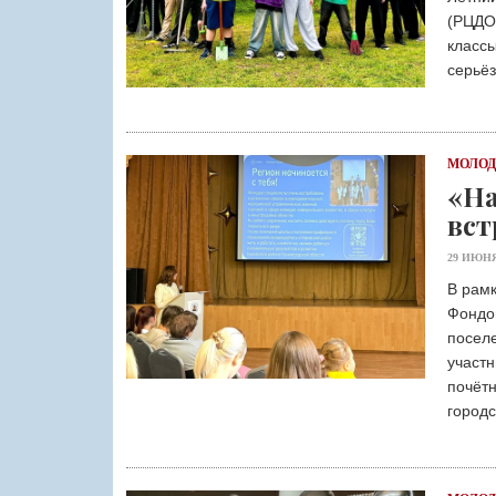
(РЦДО
классы
серьёз
МОЛО
«На
вст
29 ИЮНЯ
В рамк
Фондо
поселе
участн
почёт
городс