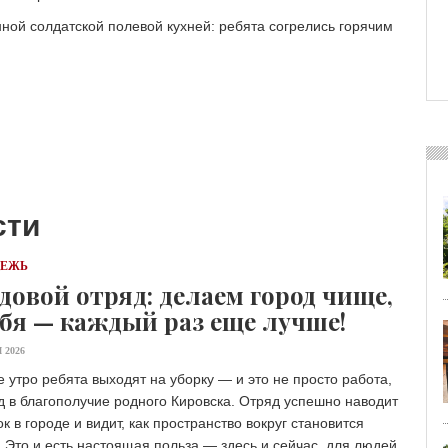
ной солдатской полевой кухней: ребята согрелись горячим
сти
ДЕЖЬ
довой отряд: делаем город чище,
ебя — каждый раз еще лучше!
 2026
 утро ребята выходят на уборку — и это не просто работа,
д в благополучие родного Кировска. Отряд успешно наводит
к в городе и видит, как пространство вокруг становится
 Это и есть настоящая польза — здесь и сейчас, для людей,