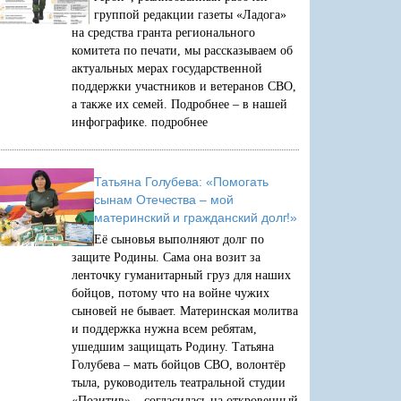
группой редакции газеты «Ладога»
на средства гранта регионального
комитета по печати, мы рассказываем об
актуальных мерах государственной
поддержки участников и ветеранов СВО,
а также их семей. Подробнее – в нашей
инфографике.
подробнее
Татьяна Голубева: «Помогать
сынам Отечества – мой
материнский и гражданский долг!»
Её сыновья выполняют долг по
защите Родины. Сама она возит за
ленточку гуманитарный груз для наших
бойцов, потому что на войне чужих
сыновей не бывает. Материнская молитва
и поддержка нужна всем ребятам,
ушедшим защищать Родину. Татьяна
Голубева – мать бойцов СВО, волонтёр
тыла, руководитель театральной студии
«Позитив» – согласилась на откровенный