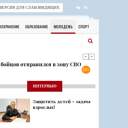
ВЕРСИЯ
ДЛЯ СЛАБОВИДЯЩИХ
ООХРАНЕНИЕ
ОБРАЗОВАНИЕ
МОЛОДЕЖЬ
СПОРТ
я бойцов отправился в зону СВО
12+
готовы к новому учебному году
ИНТЕРВЬЮ
Защитить детей – задача
 о 500 днях стойкости и бое...
взрослых!
ий район