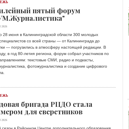
ДЕЖЬ
илейный пятый форум
УМ.Журналистика"
 2026
о 28 июня в Калининградской области 300 молодых
специалистов со всей страны — от Калининграда до
тки — погрузились в атмосферу настоящей редакции. В
оду, в год 80-летия региона, форум собрал участников по
аправлениям: текстовые СМИ, радио и подкасты,
журналистика, фотожурналистика и создание цифрового
ла.
ДЕЖЬ
довая бригада РЦДО стала
мером для сверстников
 2026
й сезон в Районном Центре дополнительного образования