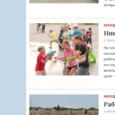
которы
МОЛО
Ник
17 ИЮЛЯ
На пл
насто
ребята
его по
весёлы
цели —
МОЛО
Раб
16 ИЮЛЯ