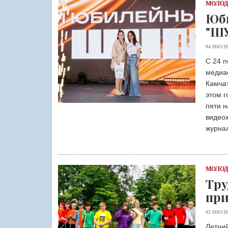
МОЛО
Юб
"Ш
04 ИЮЛЯ
С 24 п
медиа
Камча
этом г
пяти н
видео
журна
МОЛО
Тру
при
02 ИЮЛЯ
Летни