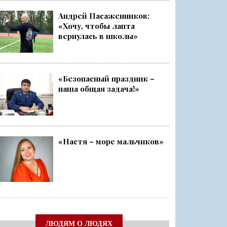
Андрей Пасаженников:
«Хочу, чтобы лапта
ский слёт
вернулась в школы»
Ленобласти стала серебряным ...
«Безопасный праздник –
наша общая задача!»
чище, а себя — каждый раз ещ...
о
«Настя – море мальчиков»
ЛЮДЯМ О ЛЮДЯХ