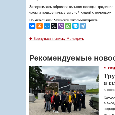
Завершилась образовательная поездка традицион
чаем и подкрепились вкусной кашей с печеньем.
По материалам Мгинской школы-интерната
Вернуться к списку Молодежь
Рекомендуемые ново
МОЛО
Тру
а с
27 ИЮЛЯ
Каждое
а вкла
порядо
лучше.