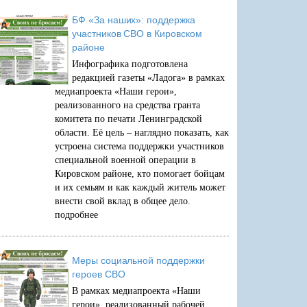
БФ «За наших»: поддержка
участников СВО в Кировском
районе
Инфографика подготовлена
редакцией газеты «Ладога» в рамках
медиапроекта «Наши герои»,
реализованного на средства гранта
комитета по печати Ленинградской
области. Её цель – наглядно показать, как
устроена система поддержки участников
специальной военной операции в
Кировском районе, кто помогает бойцам
и их семьям и как каждый житель может
внести свой вклад в общее дело.
подробнее
Меры социальной поддержки
героев СВО
В рамках медиапроекта «Наши
герои», реализованный рабочей