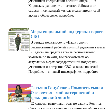
участников специальной военной операции в
Кировском районе, кто помогает бойцам и их
семьям и как каждый житель может внести свой
вклад в общее дело.
подробнее
Меры социальной поддержки героев
СВО
В рамках медиапроекта «Наши герои»,
реализованный рабочей группой редакции газеты
«Ладога» на средства гранта регионального
комитета по печати, мы рассказываем об
актуальных мерах государственной поддержки
участников и ветеранов СВО, а также их семей.
Подробнее – в нашей инфографике.
подробнее
Татьяна Голубева: «Помогать сынам
Отечества – мой материнский и
гражданский долг!»
Её сыновья выполняют долг по защите Родины.
Сама она возит за ленточку гуманитарный груз для