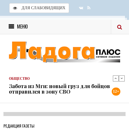
ДЛЯ СЛАБОВИДЯЩИХ
ОБЩЕСТВО
Скоро в школу!
МЕНЮ
24 ИЮЛЯ 2026
ОБЩЕСТВО
Спрашивали? Отвечаем!
04 АВГУСТА 2026
ОБЩЕСТВО
Забота из Мги: новый груз для бойцов
отправился в зону СВО
31 ИЮЛЯ 2026
ОБЩЕСТВО
Учреждения культуры района готовы к
12+
новому учебному году
31 ИЮЛЯ 2026
ОБЩЕСТВО
Шлиссельбург не сдался: правда о 500
днях стойкости и бое...
РЕДАКЦИЯ ГАЗЕТЫ
30 ИЮЛЯ 2026