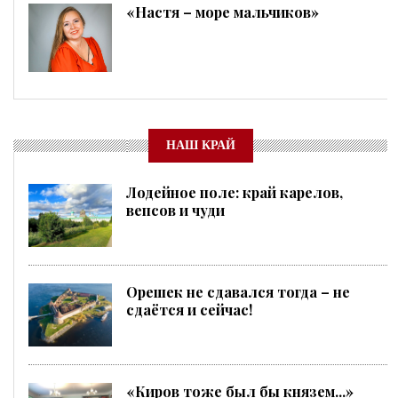
«Настя – море мальчиков»
НАШ КРАЙ
Лодейное поле: край карелов,
вепсов и чуди
Орешек не сдавался тогда – не
сдаётся и сейчас!
«Киров тоже был бы князем...»