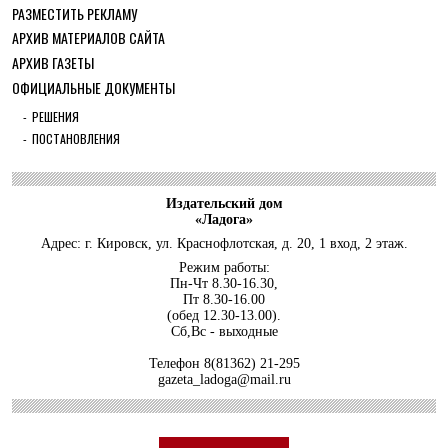
РАЗМЕСТИТЬ РЕКЛАМУ
ОБЩЕСТВО
АРХИВ МАТЕРИАЛОВ САЙТА
С рабочим визитом в Кировский район
АРХИВ ГАЗЕТЫ
29 ИЮЛЯ 2026
ОФИЦИАЛЬНЫЕ ДОКУМЕНТЫ
ОБЩЕСТВО
Особенный спортивно-туристский слёт
РЕШЕНИЯ
ПОСТАНОВЛЕНИЯ
29 ИЮЛЯ 2026
ОБЩЕСТВО
Юлия Бахир в составе сборной
Ленобласти стала серебряным ...
Издательский дом
«Ладога»
27 ИЮЛЯ 2026
Адрес: г. Кировск, ул. Краснофлотская, д. 20, 1 вход, 2 этаж.
ОБЩЕСТВО
Режим работы:
Трудовой отряд: делаем город чище, а
Пн-Чт 8.30-16.30,
себя — каждый раз ещ...
Пт 8.30-16.00
(обед 12.30-13.00).
27 ИЮЛЯ 2026
Сб,Вс - выходные
ОБЩЕСТВО
Новоселье в поселке Синявино
Телефон
8(81362) 21-295
gazeta_ladoga@mail.ru
24 ИЮЛЯ 2026
ОБЩЕСТВО
Скоро в школу!