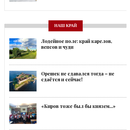
НАШ КРАЙ
Лодейное поле: край карелов,
вепсов и чуди
Орешек не сдавался тогда – не
сдаётся и сейчас!
«Киров тоже был бы князем...»