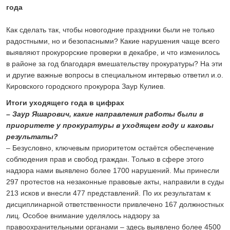
24 ИЮЛЯ 2026
года
ОБЩЕСТВО
Спрашивали? Отвечаем!
Как сделать так, чтобы новогодние праздники были не только
радостными, но и безопасными? Какие нарушения чаще всего
04 АВГУСТА 2026
выявляют прокурорские проверки в декабре, и что изменилось
в районе за год благодаря вмешательству прокуратуры? На эти
и другие важные вопросы в специальном интервью ответил и.о.
Кировского городского прокурора Заур Кулиев.
Итоги уходящего года в цифрах
– Заур Яшарович, какие направления работы были в
приоритете у прокуратуры в уходящем году и каковы
результаты?
– Безусловно, ключевым приоритетом остаётся обеспечение
соблюдения прав и свобод граждан. Только в сфере этого
надзора нами выявлено более 1700 нарушений. Мы принесли
297 протестов на незаконные правовые акты, направили в суды
213 исков и внесли 477 представлений. По их результатам к
дисциплинарной ответственности привлечено 167 должностных
лиц. Особое внимание уделялось надзору за
правоохранительными органами – здесь выявлено более 4500