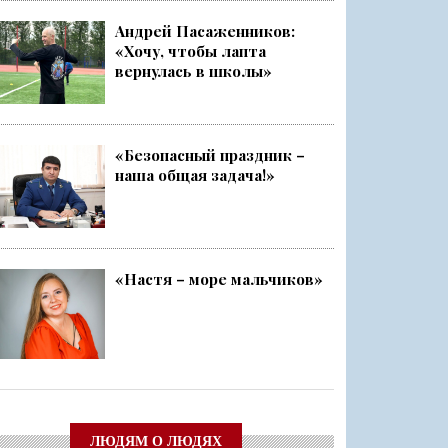
Андрей Пасаженников:
«Хочу, чтобы лапта
ский слёт
вернулась в школы»
Ленобласти стала серебряным ...
«Безопасный праздник –
наша общая задача!»
чище, а себя — каждый раз ещ...
о
«Настя – море мальчиков»
ЛЮДЯМ О ЛЮДЯХ