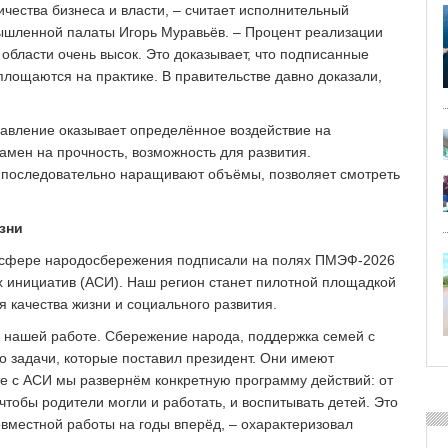
чества бизнеса и власти, – ​считает исполнительный
ышленной палаты Игорь Муравьёв. – ​Процент реализации
области очень высок. Это доказывает, что подписанные
площаются на практике. В правительстве давно доказали,
авление оказывает определённое воздействие на
амен на прочность, возможность для развития.
 последовательно наращивают объёмы, позволяет смотреть
зни
в сфере народосбережения подписали на полях ПМЭФ‑2026
их инициатив (АСИ). Наш регион станет пилотной площадкой
качества жизни и социального развития.
 нашей работе. Сбережение народа, поддержка семей с
о задачи, которые поставил президент. Они имеют
те с АСИ мы развернём конкретную программу действий: от
чтобы родители могли и работать, и воспитывать детей. Это
вместной работы на годы вперёд, – охарактеризовал