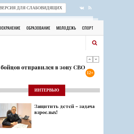
ВЕРСИЯ
ДЛЯ СЛАБОВИДЯЩИХ
ООХРАНЕНИЕ
ОБРАЗОВАНИЕ
МОЛОДЕЖЬ
СПОРТ
я бойцов отправился в зону СВО
12+
готовы к новому учебному году
ИНТЕРВЬЮ
Защитить детей – задача
 о 500 днях стойкости и бое...
взрослых!
ий район