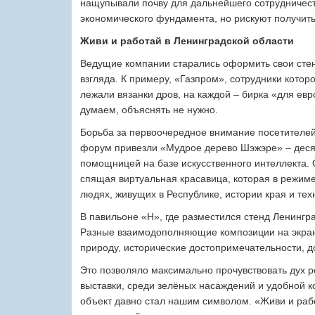
нащупывали почву для дальнейшего сотрудничеств
экономического фундамента, но рискуют получить
Живи и работай в Ленинградской области
Ведущие компании старались оформить свои стен
взгляда. К примеру, «Газпром», сотрудники которо
лежали вязанки дров, на каждой – бирка «для евр
думаем, объяснять не нужно.
Борьба за первоочередное внимание посетителей
форум привезли «Мудрое дерево Шэжэре» – ​деся
помощницей на базе искусственного интеллекта. 
спящая виртуальная красавица, которая в режим
людях, живущих в Республике, истории края и тех
В павильоне «H», где разместился стенд Ленингра
Разные взаимодополняющие композиции на экран
природу, исторические достопримечательности, до
Это позволяло максимально прочувствовать дух ре
выставки, среди зелёных насаждений и удобной ко
объект давно стал нашим символом. «Живи и работ