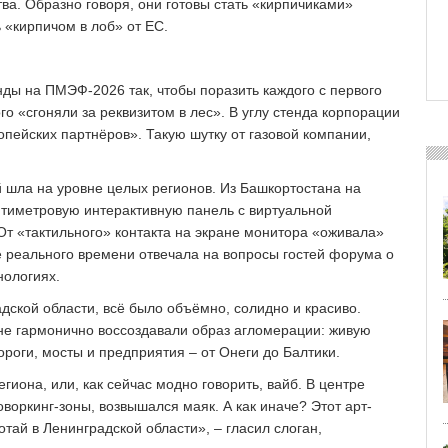
а. Образно говоря, они готовы стать «кирпичиками»
 «кирпичом в лоб» от ЕС.
ды на ПМЭФ‑2026 так, чтобы поразить каждого с первого
го «сгоняли за реквизитом в лес». В углу стенда корпорации
опейских партнёров». Такую шутку от газовой компании,
 шла на уровне целых регионов. Из Башкортостана на
тиметровую интерактивную панель с виртуальной
От «тактильного» контакта на экране монитора «оживала»
е реального времени отвечала на вопросы гостей форума о
нологиях.
дской области, всё было объёмно, солидно и красиво.
е гармонично воссоздавали образ агломерации: живую
роги, мосты и предприятия – ​от Онеги до Балтики.
гиона, или, как сейчас модно говорить, вайб. В центре
воркинг-зоны, возвышался маяк. А как иначе? Этот арт-
ай в Ленинградской области», – ​гласил слоган,