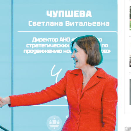
29 ИЮЛЯ 2026
ОБЩЕСТВО
Особенный спортивно-турист
29 ИЮЛЯ 2026
ОБЩЕСТВО
Юлия Бахир в составе сборной 
27 ИЮЛЯ 2026
ОБЩЕСТВО
Трудовой отряд: делаем город 
27 ИЮЛЯ 2026
ОБЩЕСТВО
Новоселье в поселке Синявин
24 ИЮЛЯ 2026
ОБЩЕСТВО
Скоро в школу!
24 ИЮЛЯ 2026
ОБЩЕСТВО
Спрашивали? Отвечаем!
04 АВГУСТА 2026