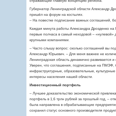
отражающий главную концепцию региона.
Губернатор Ленинградской области Александр Др
пришёл на форум на костылях.
– На повестке подписание важных соглашений, бол
Каждая минута работы Александра Дрозденко на
первые полчаса в самый неходовой – ​«нулевой» 
крупными компаниями.
– Часто слышу вопрос: сколько соглашений вы п
Александр Юрьевич. – ​Для меня важнее не количе
Ленинградская область динамично развивается и 
Уверен, что соглашения, подписанные на ПМЭФ, 
инфраструктурные, образовательные, культурные 
интересы населения нашей области.
Инвестиционный портфель
– Лучшее доказательство экономической привлек
портфель в 1,6 трлн рублей за прошлый год, – от
была направлена в обрабатывающие предприятия,
сохранил статус основного производителя продукт