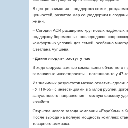
В центре внимания – поддержка семьи, рождаемо
ценностей, развитие мер соцподдержки и созда
жизни.
– Сегодня АСИ расширило круг новых надёжных п
поддержку беременных, послеродовое сопровожд
комфортных условий для семей, особенно многод
Светлана Чупшева.
«Дикие ягодки» растут у нас
В ходе форума важные компаньоны областного пр
заманчивые инвестпроекты – потенциал-то у 47-г
Из значимых результатов можно отметить сделки
«УПТК‑65» с инвестициями в 5 млрд руб­лей, дог
запуск нового направления – мелкую фасовку уд
хозяйств.
Открытие нового завода компании «ЕвроХим» в Ки
После выхода на полную мощность комплекс стане
товарного аммиака.