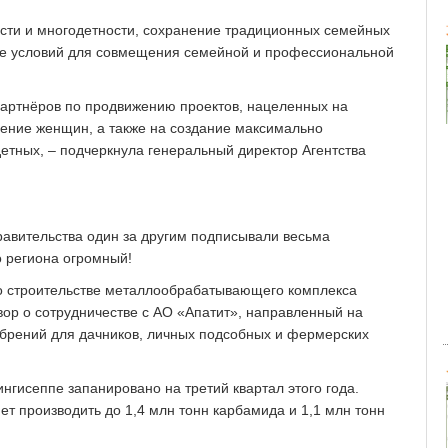
сти и многодетности, сохранение традиционных семейных
ние условий для совмещения семейной и профессиональной
артнёров по продвижению проектов, нацеленных на
ение женщин, а также на создание максимально
етных, – подчеркнула генеральный директор Агентства
авительства один за другим подписывали весьма
о региона огромный!
 о строительстве металлообрабатывающего комплекса
овор о сотрудничестве с АО «Апатит», направленный на
обрений для дачников, личных подсобных и фермерских
нгисеппе запанировано на третий квартал этого года.
т производить до 1,4 млн тонн карбамида и 1,1 млн тонн