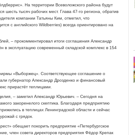
лдберрис». На территории Всеволожского района будут
я шесть тысяч рабочих мест. Глава 47-го региона, обратив
одителя компании Татьяны Ким, отметил, что
ится с английского Wildberries) всегда ориентировано на
­лей, – ​прокомментировал итоги соглашения Александр
ён в эксплуатацию современный складской комплекс в 154
офирмы «Выборжец». Соответствующее соглашение о
сали губернатор Александр Дрозденко и финансовый
екс прирастёт теплицами.
делия, – ​заметил Александр Юрьевич. – ​Сегодня на
амого закоренелого скептика. Благодаря предприятию
прижились в теплицах Ленинградской области и сейчас
урожай с грядок.
рест» обещает покорить предприятие «Петербургское
ние, член совета директоров предприятия Фёдор Крепак