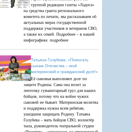
группой редакции газеты «Ладога»
на средства гранта регионального
комитета по печати, мы рассказываем об
актуальных мерах государственной
поддержки участников и ветеранов СВО,
а также их семей. Подробнее – в нашей
инфографике.
подробнее
Татьяна Голубева: «Помогать
сынам Отечества – мой
материнский и гражданский долг!»
Её сыновья выполняют долг по
защите Родины. Сама она возит за
ленточку гуманитарный груз для наших
бойцов, потому что на войне чужих
сыновей не бывает. Материнская молитва
и поддержка нужна всем ребятам,
ушедшим защищать Родину. Татьяна
Голубева – мать бойцов СВО, волонтёр
тыла, руководитель театральной студии
«Позитив» – согласилась на откровенный