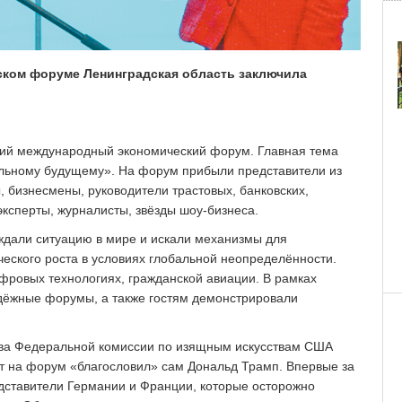
ком форуме Ленинградская область заключила
кий международный экономический форум. Главная тема
абильному будущему». На форум прибыли представители из
, бизнесмены, руководители трастовых, банковских,
эксперты, журналисты, звёзды шоу-бизнеса.
ждали ситуацию в мире и искали механизмы для
еского роста в условиях глобальной неопределённости.
ифровых технологиях, гражданской авиации. В рамках
ёжные форумы, а также гостям демонстрировали
ава Федеральной комиссии по изящным искусствам США
зит на форум «благословил» сам Дональд Трамп. Впервые за
дставители Германии и Франции, которые осторожно