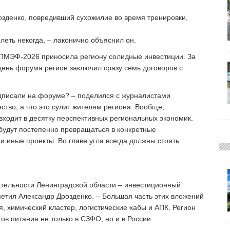
озденко, повредивший сухожилие во время тренировки,
еть некогда, – ​лаконично объяснил он.
 ПМЭФ‑2026 приносила региону солидные инвестиции. За
день форума регион заключил сразу семь договоров с
одписали на форуме? – поделился с журналистами
ство, а что это сулит жителям региона. Вообще,
входит в десятку перспективных региональных экономик.
будут постепенно превращаться в конкретные
и иные проекты. Во главе угла всегда должны стоять
ательности Ленинградской области – инвестиционный
метил Александр Дрозденко. – ​Большая часть этих вложений
 химический кластер, логистические хабы и АПК. Регион
ов питания не только в СЗФО, но и в России.