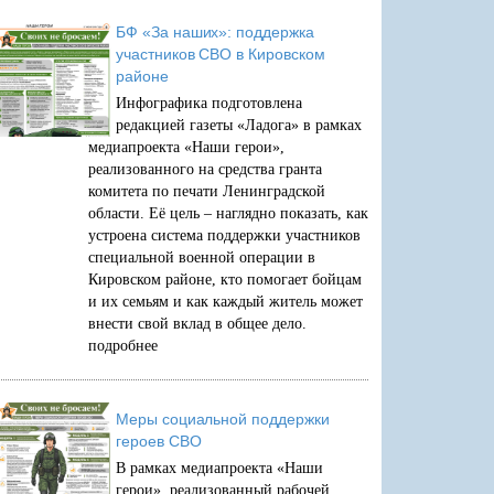
БФ «За наших»: поддержка
участников СВО в Кировском
районе
Инфографика подготовлена
редакцией газеты «Ладога» в рамках
медиапроекта «Наши герои»,
реализованного на средства гранта
комитета по печати Ленинградской
области. Её цель – наглядно показать, как
устроена система поддержки участников
специальной военной операции в
Кировском районе, кто помогает бойцам
и их семьям и как каждый житель может
внести свой вклад в общее дело.
подробнее
Меры социальной поддержки
героев СВО
В рамках медиапроекта «Наши
герои», реализованный рабочей