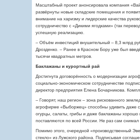
Масштабный проект анонсировала компания «Вай
развёрнуты новые складские помещения и появитс
внимание на харизму и лидерские качества руков
сотрудничество с «Дикими ягодками» (так перевод
успешную реализацию.
– Объём инвестиций внушительный – 8,3 млрд руб
Дрозденко. – Ранее в Красном Бору уже был введ
тысячи квадратных метров.
Баклажаны и курортный рай
Достигнута договорённость о модернизации агр
социально-экономическом сотрудничестве подпи
директор предприятия Елена Бочарникова. Компл
– Говорят, наш регион – зона рискованного земле
агрофирме «Выборжец» способны удивить даже с
огурцы, салаты, грибы и даже баклажаны хорошо 
поставляются по всей России. Не раз сам снимал 
Помимо этого, очередной «производственный Эве
стекло» из Лужского района. Подписывая соглаше