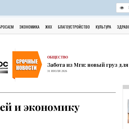
ОБЩЕСТВО
Скоро в школу!
БРОСАЕМ
ЭКОНОМИКА
ЖКХ
БЛАГОУСТРОЙСТВО
КУЛЬТУРА
ЗДРАВ
24 ИЮЛЯ 2026
ОБЩЕСТВО
Спрашивали? Отвечаем!
04 АВГУСТА 2026
ОБЩЕСТВО
Забота из Мги: новый груз дл
31 ИЮЛЯ 2026
ОБЩЕСТВО
Учреждения культуры района 
31 ИЮЛЯ 2026
ОБЩЕСТВО
ей и экономику
Шлиссельбург не сдался: правда
30 ИЮЛЯ 2026
ОБЩЕСТВО
С рабочим визитом в Кировск