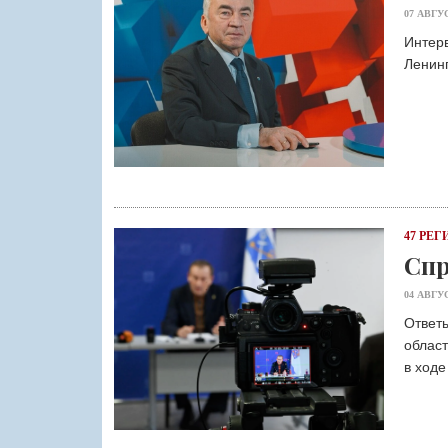
07 АВГУ
Интер
Ленинг
47 РЕГ
Спр
04 АВГУ
Ответы
област
в ходе