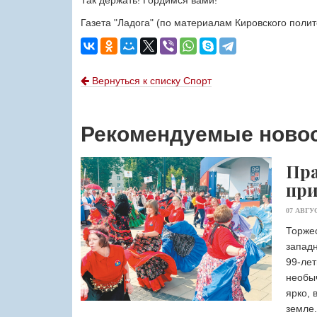
Так держать! Гордимся вами!
Газета "Ладога" (по материалам Кировского полит
Вернуться к списку Спорт
Рекомендуемые ново
Пра
при
07 АВГУ
Торжес
западн
99-лет
необы
ярко, 
земле.