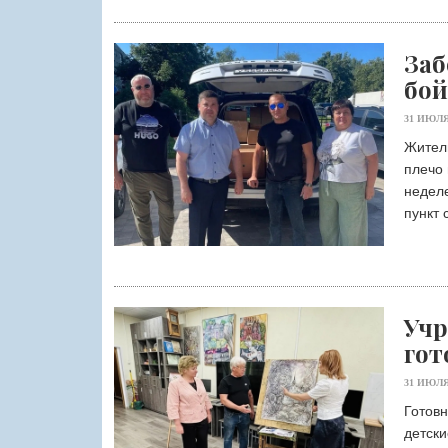
Заб
бой
31 ИЮЛЯ
Жители
плечо 
неделе
пункт 
Учр
гот
31 ИЮЛЯ
Готовн
детски