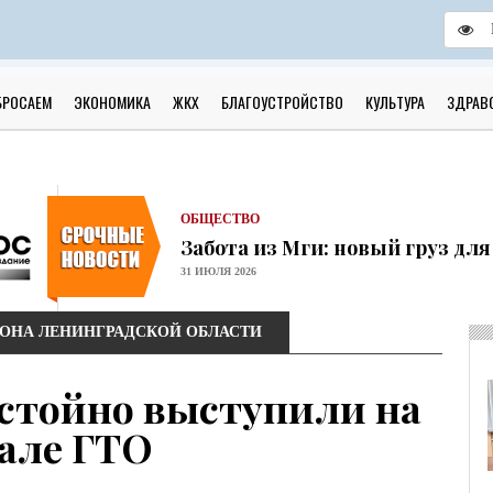
ОБЩЕСТВО
Скоро в школу!
БРОСАЕМ
ЭКОНОМИКА
ЖКХ
БЛАГОУСТРОЙСТВО
КУЛЬТУРА
ЗДРАВ
24 ИЮЛЯ 2026
ОБЩЕСТВО
Спрашивали? Отвечаем!
04 АВГУСТА 2026
ОБЩЕСТВО
Забота из Мги: новый груз дл
31 ИЮЛЯ 2026
ОБЩЕСТВО
Учреждения культуры района 
ЙОНА ЛЕНИНГРАДСКОЙ ОБЛАСТИ
31 ИЮЛЯ 2026
ОБЩЕСТВО
стойно выступили на
Шлиссельбург не сдался: правда
30 ИЮЛЯ 2026
але ГТО
ОБЩЕСТВО
С рабочим визитом в Кировск