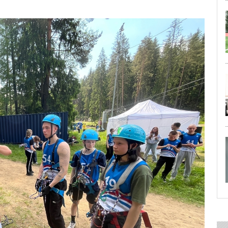
29 ИЮЛЯ 2026
ОБЩЕСТВО
Особенный спортивно-турист
29 ИЮЛЯ 2026
ОБЩЕСТВО
Юлия Бахир в составе сборной 
27 ИЮЛЯ 2026
ОБЩЕСТВО
Трудовой отряд: делаем город 
27 ИЮЛЯ 2026
ОБЩЕСТВО
Новоселье в поселке Синявин
24 ИЮЛЯ 2026
ОБЩЕСТВО
Скоро в школу!
24 ИЮЛЯ 2026
ОБЩЕСТВО
Спрашивали? Отвечаем!
04 АВГУСТА 2026