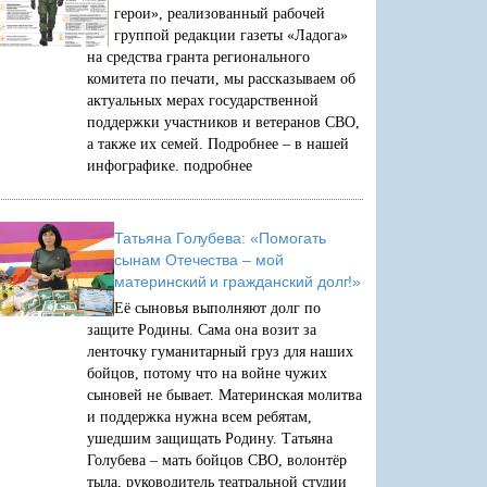
герои», реализованный рабочей
группой редакции газеты «Ладога»
на средства гранта регионального
комитета по печати, мы рассказываем об
актуальных мерах государственной
поддержки участников и ветеранов СВО,
а также их семей. Подробнее – в нашей
инфографике.
подробнее
Татьяна Голубева: «Помогать
сынам Отечества – мой
материнский и гражданский долг!»
Её сыновья выполняют долг по
защите Родины. Сама она возит за
ленточку гуманитарный груз для наших
бойцов, потому что на войне чужих
сыновей не бывает. Материнская молитва
и поддержка нужна всем ребятам,
ушедшим защищать Родину. Татьяна
Голубева – мать бойцов СВО, волонтёр
тыла, руководитель театральной студии