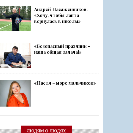
Андрей Пасаженников:
«Хочу, чтобы лапта
ский слёт
вернулась в школы»
Ленобласти стала серебряным ...
«Безопасный праздник –
наша общая задача!»
чище, а себя — каждый раз ещ...
о
«Настя – море мальчиков»
ЛЮДЯМ О ЛЮДЯХ