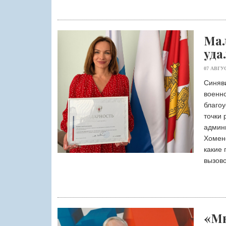
Мал
уда
07 АВГУ
Синяви
военно
благо
точки 
админ
Хомено
какие 
вызово
«Мы