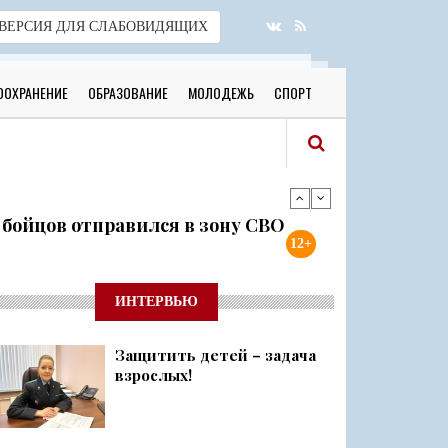
ВЕРСИЯ
ДЛЯ СЛАБОВИДЯЩИХ
ООХРАНЕНИЕ
ОБРАЗОВАНИЕ
МОЛОДЕЖЬ
СПОРТ
я бойцов отправился в зону СВО
12+
готовы к новому учебному году
ИНТЕРВЬЮ
Защитить детей – задача
 о 500 днях стойкости и бое...
взрослых!
ий район