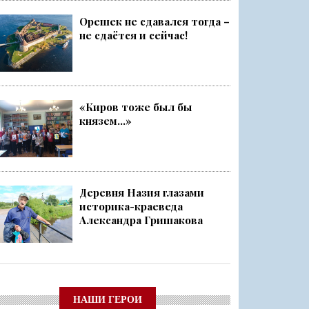
Орешек не сдавался тогда –
не сдаётся и сейчас!
«Киров тоже был бы
князем...»
Деревня Назия глазами
историка-краеведа
Александра Гришакова
НАШИ ГЕРОИ