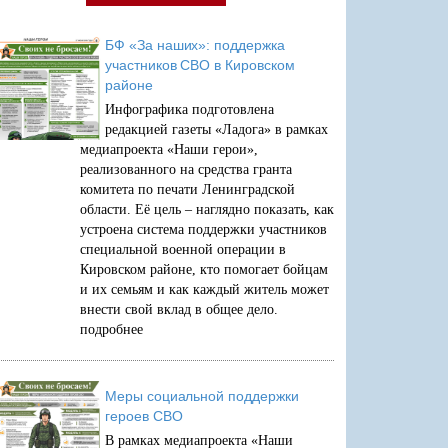
БФ «За наших»: поддержка
участников СВО в Кировском
районе
Инфографика подготовлена
редакцией газеты «Ладога» в рамках
медиапроекта «Наши герои»,
реализованного на средства гранта
комитета по печати Ленинградской
области. Её цель – наглядно показать, как
устроена система поддержки участников
специальной военной операции в
Кировском районе, кто помогает бойцам
и их семьям и как каждый житель может
внести свой вклад в общее дело.
подробнее
Меры социальной поддержки
героев СВО
В рамках медиапроекта «Наши