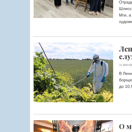
Отрадн
Шлисс
Мги, а
худож
Лен
слу
31 ИЮЛЯ
В Лени
борще
до 10,5
О м