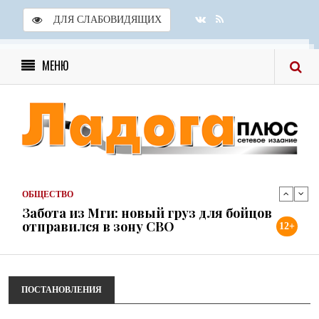
ДЛЯ СЛАБОВИДЯЩИХ
МЕНЮ
ОБЩЕСТВО
Скоро в школу!
24 ИЮЛЯ 2026
ОБЩЕСТВО
Спрашивали? Отвечаем!
04 АВГУСТА 2026
ОБЩЕСТВО
Забота из Мги: новый груз для бойцов
отправился в зону СВО
12+
31 ИЮЛЯ 2026
ОБЩЕСТВО
Учреждения культуры района готовы к
новому учебному году
ПОСТАНОВЛЕНИЯ
31 ИЮЛЯ 2026