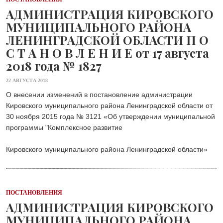
24 ИЮЛЯ 2026
АДМИНИСТРАЦИЯ КИРОВСКОГО
ОБЩЕСТВО
МУНИЦИПАЛЬНОГО РАЙОНА
Скоро в школу!
ЛЕНИНГРАДСКОЙ ОБЛАСТИ П О
24 ИЮЛЯ 2026
С Т А Н О В Л Е Н И Е от 17 августа
ОБЩЕСТВО
2018 года № 1827
Спрашивали? Отвечаем!
04 АВГУСТА 2026
22 АВГУСТА 2018
О внесении изменений в постановление администрации
Кировского муниципального района Ленинградской области от
30 ноября 2015 года № 3121 «Об утверждении муниципальной
программы "Комплексное развитие
Кировского муниципального района Ленинградской области»
ПОСТАНОВЛЕНИЯ
АДМИНИСТРАЦИЯ КИРОВСКОГО
МУНИЦИПАЛЬНОГО РАЙОНА