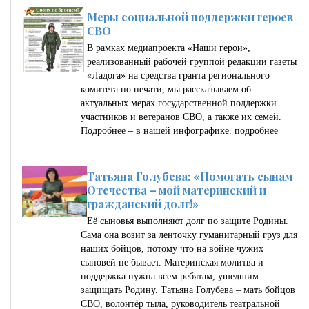
Меры социальной поддержки героев
СВО
В рамках медиапроекта «Наши герои»,
реализованный рабочей группой редакции газеты
«Ладога» на средства гранта регионального
комитета по печати, мы рассказываем об
актуальных мерах государственной поддержки
участников и ветеранов СВО, а также их семей.
Подробнее – в нашей инфографике.
подробнее
Татьяна Голубева: «Помогать сынам
Отечества – мой материнский и
гражданский долг!»
Её сыновья выполняют долг по защите Родины.
Сама она возит за ленточку гуманитарный груз для
наших бойцов, потому что на войне чужих
сыновей не бывает. Материнская молитва и
поддержка нужна всем ребятам, ушедшим
защищать Родину. Татьяна Голубева – мать бойцов
СВО, волонтёр тыла, руководитель театральной