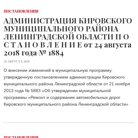
ОБЩЕСТВО
Шлиссельбург не сдался: правда о 500
ПОСТАНОВЛЕНИЯ
днях стойкости и бое...
АДМИНИСТРАЦИЯ КИРОВСКОГО
30 ИЮЛЯ 2026
МУНИЦИПАЛЬНОГО РАЙОНА
ОБЩЕСТВО
ЛЕНИНГРАДСКОЙ ОБЛАСТИ П О
С рабочим визитом в Кировский район
С Т А Н О В Л Е Н И Е от 24 августа
29 ИЮЛЯ 2026
2018 года № 1884
ОБЩЕСТВО
Особенный спортивно-туристский слёт
29 АВГУСТА 2018
29 ИЮЛЯ 2026
О внесении изменений в муниципальную программу,
ОБЩЕСТВО
утвержденную постановлением администрации Кировского
Юлия Бахир в составе сборной
муниципального района Ленинградской области от 21 ноября
Ленобласти стала серебряным ...
2013 года № 5883 «Об утверждении муниципальной
27 ИЮЛЯ 2026
программы «Ремонт и содержание автомобильных дорог
ОБЩЕСТВО
Кировского муниципального района Ленинградской области»
Трудовой отряд: делаем город чище, а
себя — каждый раз ещ...
27 ИЮЛЯ 2026
ОБЩЕСТВО
Новоселье в поселке Синявино
ПОСТАНОВЛЕНИЯ