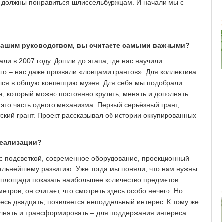
ы должны понравиться шлиссельбуржцам. И начали мы с
 вашим руководством, вы считаете самыми важными?
ли в 2007 году. Дошли до этапа, где нас научили
го – нас даже прозвали «ловцами грантов». Для коллектива
лся в общую концепцию музея. Для себя мы подобрали
а, который можно постоянно крутить, менять и дополнять.
это часть одного механизма. Первый серьёзный грант,
тский грант. Проект рассказывал об истории оккупированных
реализации?
 с подсветкой, современное оборудование, проекционный
 дальнейшему развитию. Уже тогда мы поняли, что нам нужны
 площади показать наибольшее количество предметов.
етров, он считает, что смотреть здесь особо нечего. Но
десь двадцать, появляется неподдельный интерес. К тому же
олнять и трансформировать – для поддержания интереса