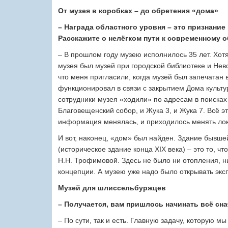
От музея в коробках – до обретения «дома»
– Награда областного уровня – это признание 
Расскажите о нелёгком пути к современному о
– В прошлом году музею исполнилось 35 лет. Хотя
музея был музей при городской библиотеке и Невс
что меня пригласили, когда музей был запечатан в
функционировал в связи с закрытием Дома культур
сотрудники музея «ходили» по адресам в поисках 
Благовещенский собор, и Жука 3, и Жука 7. Всё э
информация менялась, и приходилось менять ло
И вот, наконец, «дом» был найден. Здание бывше
(историческое здание конца XIX века) – это то, ч
Н.Н. Трофимовой. Здесь не было ни отопления, н
концепции. А музею уже надо было открывать экс
Музей для шлиссельбуржцев
– Получается, вам пришлось начинать всё сн
– По сути, так и есть. Главную задачу, которую м