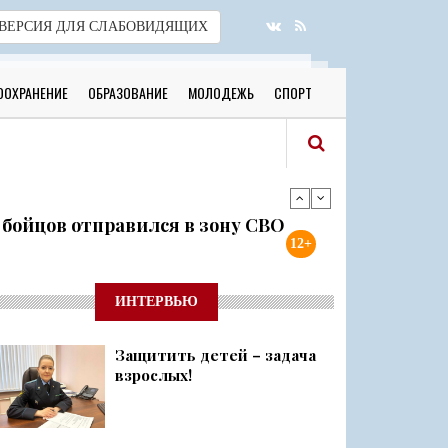
ВЕРСИЯ
ДЛЯ СЛАБОВИДЯЩИХ
ООХРАНЕНИЕ
ОБРАЗОВАНИЕ
МОЛОДЕЖЬ
СПОРТ
я бойцов отправился в зону СВО
12+
готовы к новому учебному году
ИНТЕРВЬЮ
Защитить детей – задача
 о 500 днях стойкости и бое...
взрослых!
ий район