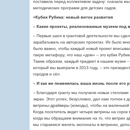
поставила перед коллективом задачу: сначала м
методических программ для детских садов.
«Кубик Рубика: новый виток развития
– Какие проекты, реализованные музеем под
– Первые шаги в грантовой деятельности мы сдела
зарабатывать на авторских проектах. Их было мно
было важно, чтобы каждый новый проект вписыва
такую метафору, что наш «дом» – это кубик Рубик
Таким образом, каждый предмет в нашем музее – 
который мы выиграли в 2013 году, – это президен
городов и сёл.
– И как же поменялась ваша жизнь после его 
– Благодаря гранту мы получили новые стеллажи
экран. Этот успех, безусловно, дал нам толчок к
витрины-драйверы (комоды), чтобы на маленькой
Когда посетитель видит четыре витрины на сорок м
когда мы обращаем внимание на то, что витрин з
мы стараемся менять экспонаты в витринах, доп