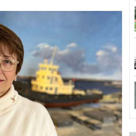
29 ИЮЛЯ 2026
ОБЩЕСТВО
Особенный спортивно-турист
29 ИЮЛЯ 2026
ОБЩЕСТВО
Юлия Бахир в составе сборной 
27 ИЮЛЯ 2026
ОБЩЕСТВО
Трудовой отряд: делаем город 
27 ИЮЛЯ 2026
ОБЩЕСТВО
Новоселье в поселке Синявин
24 ИЮЛЯ 2026
ОБЩЕСТВО
Скоро в школу!
24 ИЮЛЯ 2026
ОБЩЕСТВО
Спрашивали? Отвечаем!
04 АВГУСТА 2026