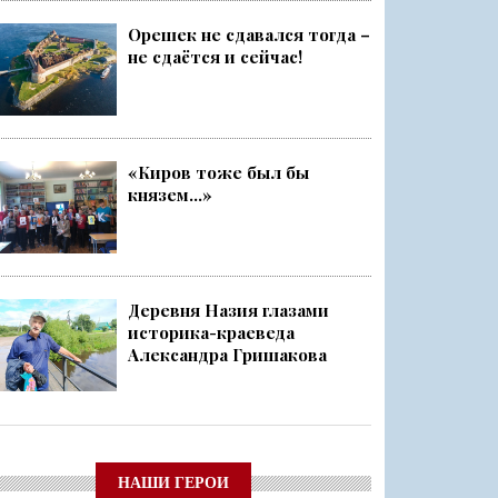
Орешек не сдавался тогда –
не сдаётся и сейчас!
«Киров тоже был бы
князем...»
Деревня Назия глазами
историка-краеведа
Александра Гришакова
НАШИ ГЕРОИ