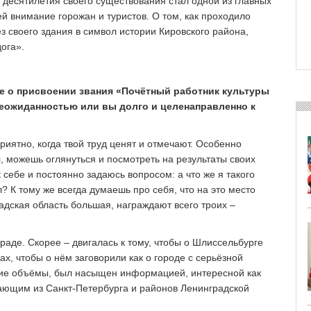
 десятилетия своего существования стал одной из главных
 внимание горожан и туристов. О том, как проходило
з своего здания в символ истории Кировского района,
ога».
е о присвоении звания «Почётный работник культуры
неожиданностью или вы долго и целенаправленно к
риятно, когда твой труд ценят и отмечают. Особенно
л, можешь оглянуться и посмотреть на результаты своих
 себе и постоянно задаюсь вопросом: а что же я такого
? К тому же всегда думаешь про себя, что на это место
адская область большая, награждают всего троих –
граде. Скорее – двигалась к тому, чтобы о Шлиссельбурге
х, чтобы о нём заговорили как о городе с серьёзной
шие объёмы, был насыщен информацией, интересной как
жающим из Санкт-Петербурга и районов Ленинградской