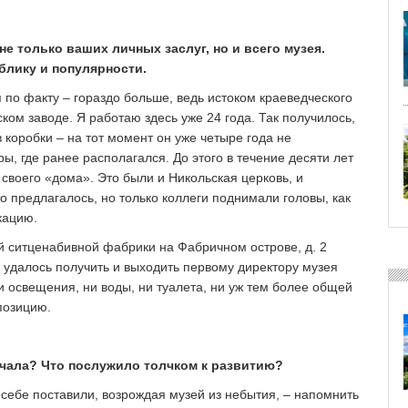
не только ваших личных заслуг, но и всего музея.
блику и популярности.
 по факту – гораздо больше, ведь истоком краеведческого
ком заводе. Я работаю здесь уже 24 года. Так получилось,
 коробки – на тот момент он уже четыре года не
ы, где ранее располагался. До этого в течение десяти лет
своего «дома». Это были и Никольская церковь, и
то предлагалось, но только коллеги поднимали головы, как
кацию.
й ситценабивной фабрики на Фабричном острове, д. 2
то удалось получить и выходить первому директору музея
и освещения, ни воды, ни туалета, ни уж тем более общей
позицию.
ачала? Что послужило толчком к развитию?
ы себе поставили, возрождая музей из небытия, – напомнить