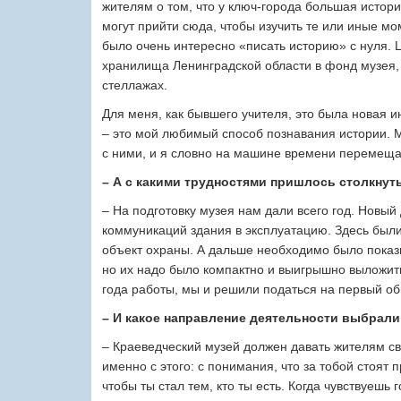
жителям о том, что у ключ-города большая истори
могут прийти сюда, чтобы изучить те или иные мо
было очень интересно «писать историю» с нуля.
хранилища Ленинградской области в фонд музея,
стеллажах.
Для меня, как бывшего учителя, это была новая 
– это мой любимый способ познавания истории. М
с ними, и я словно на машине времени перемещ
– А с какими трудностями пришлось столкнут
– На подготовку музея нам дали всего год. Новы
коммуникаций здания в эксплуатацию. Здесь были
объект охраны. А дальше необходимо было показы
но их надо было компактно и выигрышно выложить,
года работы, мы и решили податься на первый о
– И какое направление деятельности выбрали
– Краеведческий музей должен давать жителям св
именно с этого: с понимания, что за тобой стоят 
чтобы ты стал тем, кто ты есть. Когда чувствуешь