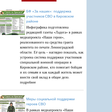
БФ «За наших»: поддержка
участников СВО в Кировском
районе
Инфографика подготовлена
редакцией газеты «Ладога» в рамках
медиапроекта «Наши герои»,
реализованного на средства гранта
комитета по печати Ленинградской
области. Её цель – наглядно показать, как
устроена система поддержки участников
специальной военной операции в
Кировском районе, кто помогает бойцам
и их семьям и как каждый житель может
внести свой вклад в общее дело.
подробнее
Меры социальной поддержки
героев СВО
В рамках медиапроекта «Наши