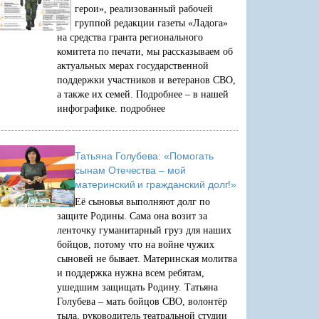
герои», реализованный рабочей
группой редакции газеты «Ладога»
на средства гранта регионального
комитета по печати, мы рассказываем об
актуальных мерах государственной
поддержки участников и ветеранов СВО,
а также их семей. Подробнее – в нашей
инфографике.
подробнее
Татьяна Голубева: «Помогать
сынам Отечества – мой
материнский и гражданский долг!»
Её сыновья выполняют долг по
защите Родины. Сама она возит за
ленточку гуманитарный груз для наших
бойцов, потому что на войне чужих
сыновей не бывает. Материнская молитва
и поддержка нужна всем ребятам,
ушедшим защищать Родину. Татьяна
Голубева – мать бойцов СВО, волонтёр
тыла, руководитель театральной студии