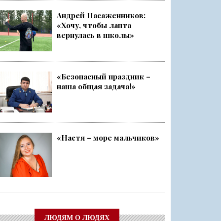
Андрей Пасаженников:
«Хочу, чтобы лапта
ский слёт
вернулась в школы»
Ленобласти стала серебряным ...
«Безопасный праздник –
наша общая задача!»
чище, а себя — каждый раз ещ...
о
«Настя – море мальчиков»
ЛЮДЯМ О ЛЮДЯХ