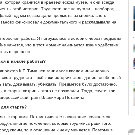
я, которая хранится в краеведческом музее, и они всегда
менты этой истории. Трудности нас не пугали – наоборот,
 Целый год мы возвращали предметы из специального
 заново фиксировали документального и раскладывали на
интересная работа. Я погружалась в историю через предметы
не кажется, что в этот момент начинается взаимодействие
аюсь в прошлое.
ься в начале работы?
й директор К.Т. Тимашев занимался вводом инженерных
 свои трудности – всё-таки историческое здание, особенный
вать, доказывать, убеждать. Предметов было достаточно,
 а старые витрины этого не позволяли. Тогда, спустя три
бщероссийский грант Владимира Потанина.
 для старта?
язь с корнями. Патриотическое воспитание начинается
предки, многие поколения, которые трудились ради того,
 город своим, то и отношение к нему меняется. Поэтому я