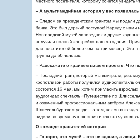
местного посетителя, которому хочется увидеть чт
– А мультимедийная история у вас появилась
– Следом за президентским грантом мы подали д
банка. Это был дерзкий поступок! Наряду с нами 
Новгородский музей-заповедник и другие крупные
получили полный «апгрейд» нашего здания. Причё
для посетителей более чем на три месяца. Этот 
группы до 50 человек.
– Расскажите о крайнем вашем проекте. Что н
– Последний грант, который мы выиграли, реализу
кропотливой работы получился аудиоспектакль оч
состоится 16 мая, мы хотим пригласить взрослых 
аудиогидах спектакль «Путешествие по Шлиссель
и озвученный профессиональным актёром Алексан
Шлиссельбургском уезде – о том, как он выглядел 
видели во время путешествия и как это чувствова
О команде хранителей истории
– Говорят, что музей – это не здание, а люди.