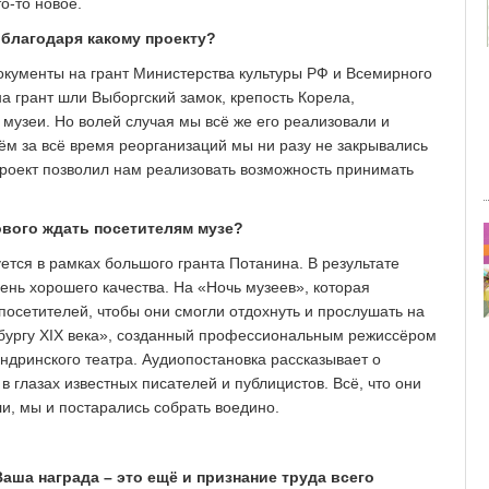
о-то новое.
 благодаря какому проекту?
окументы на грант Министерства культуры РФ и Всемирного
на грант шли Выборгский замок, крепость Корела,
 музеи. Но волей случая мы всё же его реализовали и
м за всё время реорганизаций мы ни разу не закрывались
проект позволил нам реализовать возможность принимать
ового ждать посетителям музе?
ется в рамках большого гранта Потанина. В результате
ень хорошего качества. На «Ночь музеев», которая
посетителей, чтобы они смогли отдохнуть и прослушать на
бургу XIX века», созданный профессиональным режиссёром
дринского театра. Аудиопостановка рассказывает о
в глазах известных писателей и публицистов. Всё, что они
ли, мы и постарались собрать воедино.
 Ваша награда – это ещё и признание труда всего