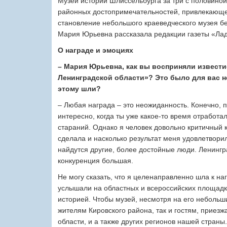
Музей истории Шлиссельбурга за три с половиной
районных достопримечательностей, привлекающей
становление небольшого краеведческого музея бе
Мария Юрьевна рассказала редакции газеты «Лад
О награде и эмоциях
– Мария Юрьевна, как вы восприняли извести
Ленинградской области»? Это было для вас 
этому шли?
– Любая награда – это неожиданность. Конечно, п
интересно, когда ты уже какое-то время отработа
стараний. Однако я человек довольно критичный к
сделала и насколько результат меня удовлетворил
найдутся другие, более достойные люди. Ленингр
конкуренция большая.
Не могу сказать, что я целенаправленно шла к на
услышали на областных и всероссийских площадка
историей. Чтобы музей, несмотря на его неболь
жителям Кировского района, так и гостям, приез
области, и а также других регионов нашей страны.