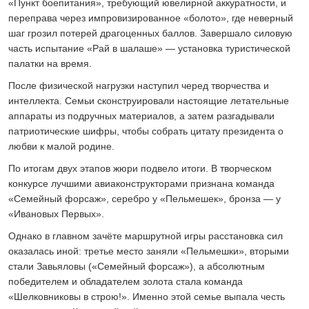
«Пункт боепитания», требующий ювелирной аккуратности, и
переправа через импровизированное «болото», где неверный
шаг грозил потерей драгоценных баллов. Завершало силовую
часть испытание «Рай в шалаше» — установка туристической
палатки на время.
После физической нагрузки наступил черед творчества и
интеллекта. Семьи сконструировали настоящие летательные
аппараты из подручных материалов, а затем разгадывали
патриотические шифры, чтобы собрать цитату президента о
любви к малой родине.
По итогам двух этапов жюри подвело итоги. В творческом
конкурсе лучшими авиаконструкторами признана команда
«Семейный форсаж», серебро у «Пельмешек», бронза — у
«Ивановых Первых».
Однако в главном зачёте маршрутной игры расстановка сил
оказалась иной: третье место заняли «Пельмешки», вторыми
стали Завьяловы («Семейный форсаж»), а абсолютным
победителем и обладателем золота стала команда
«Шелковниковы в строю!». Именно этой семье выпала честь