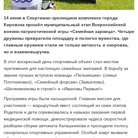
24 ИЮЛЯ 2026
ОБЩЕСТВО
Спрашивали? Отвечаем!
14 июня в Спортивно-зрелищном комплексе города
Кировска прошёл муниципальный этап Всероссийской
04 АВГУСТА 2026
военно-патриотической игры «Семейная зарница». Четыре
дружины превратили площадку в полигон мужества, где
главным оружием стали не только меткость и сноровка,
но и взаимовыручка.
В этот воскресный день спортивный объект стал местом
притяжения для настоящих семейных экипажей. В борьбу за
звание лучших вступили команды «Пельмешки» (семья
Плотниковых), «Семейный форсаж» (Завьяловы),
«Шелковниковы в строю!» и «Ивановы Первые!»
Программа игры была насыщенной. Главная миссия для
участников — маршрутный квест, состоящий из семи этапов.
Родители и дети соревновались в навыках оказания первой
медицинской помощи, демонстрировали чудеса скоростной
разборки-сборки автомата Калашникова и проходили полосу
синхронных спортивных упражнений. Особый азарт вызвали