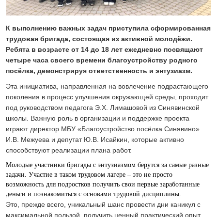
24 ИЮЛЯ 2026
ОБЩЕСТВО
Скоро в школу!
К выполнению важных задач приступила сформированная
трудовая бригада, состоящая из активной молодёжи.
24 ИЮЛЯ 2026
Ребята в возрасте от 14 до 18 лет ежедневно посвящают
ОБЩЕСТВО
четыре часа своего времени благоустройству родного
Спрашивали? Отвечаем!
посёлка, демонстрируя ответственность и энтузиазм.
04 АВГУСТА 2026
Эта инициатива, направленная на вовлечение подрастающего
поколения в процесс улучшения окружающей среды, проходит
под руководством педагога Э.Х. Лимашовой из Синявинской
школы. Важную роль в организации и поддержке проекта
играют директор МБУ «Благоустройство посёлка Синявино»
И.В. Межуева и депутат Ю.В. Исайкин, которые активно
способствуют реализации плана работ.
Молодые участники бригады с энтузиазмом берутся за самые разные
задачи. Участие в таком трудовом лагере – это не просто
возможность для подростков получить свои первые заработанные
деньги и познакомиться с основами трудовой дисциплины.
Это, прежде всего, уникальный шанс провести дни каникул с
максимальной пользой, получить ценный практический опыт,