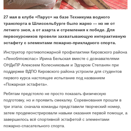
24 ИЮЛЯ 2026
ОБЩЕСТВО
Скоро в школу!
27 мая в клубе «Парус» на базе Техникума водного
транспорта в Шлиссельбурге было жарко — но не от
24 ИЮЛЯ 2026
летнего зноя, а от азарта и стремления к победе. Для
ОБЩЕСТВО
первокурсников провели захватывающую интерактивную
Спрашивали? Отвечаем!
эстафету с элементами пожарно-прикладного спорта.
04 АВГУСТА 2026
Инструктор противопожарной профилактики Кировского района
«Леноблпожспас» Ирина Бельская вместе с дознавателями
ОНДиПР Алексеем Колесниковым и Эдгаром Степанян при
поддержке ВДПО Кировского района устроили для студентов
первого курса настоящее испытание под названием
«Пожарная эстафета».
Ребятам предстояло не просто показать физическую
подготовку, но и проявить смекалку. Соревнования прошли в
три этапа: сначала команды представили творческий номер,
затем продемонстрировали навыки оказания первой помощи, а
завершилось всё спортивной эстафетой с элементами
пожарно-спасательного спорта.