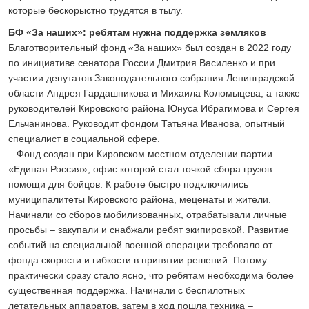
которые бескорыстно трудятся в тылу.
БФ «За наших»: ребятам нужна поддержка земляков
Благотворительный фонд «За наших» был создан в 2022 году
по инициативе сенатора России Дмитрия Василенко и при
участии депутатов Законодательного собрания Ленинградской
области Андрея Гардашникова и Михаила Коломыцева, а также
руководителей Кировского района Юнуса Ибрагимова и Сергея
Ельчанинова. Руководит фондом Татьяна Иванова, опытный
специалист в социальной сфере.
– Фонд создан при Кировском местном отделении партии
«Единая Россия», офис которой стал точкой сбора грузов
помощи для бойцов. К работе быстро подключились
муниципалитеты Кировского района, меценаты и жители.
Начинали со сборов мобилизованных, отрабатывали личные
просьбы – закупали и снабжали ребят экипировкой. Развитие
событий на специальной военной операции требовало от
фонда скорости и гибкости в принятии решений. Потому
практически сразу стало ясно, что ребятам необходима более
существенная поддержка. Начинали с беспилотных
летательных аппаратов, затем в ход пошла техника –