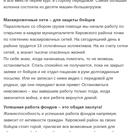
и все вместе берём курс в сторону передовой. Самая большая
колонна состояла из десяти машин-большегрузов.
Маскировочные сети – для защиты бойцов
Параллельно со сбором грузов помощи мы начали работу по
открытию в каждом муниципалитете Кировского района точки
по плетению маскировочных сетей. На сегодняшний день в
районе трудится 14 сплочённых коллективов. На их счету сотни
сетей, а значит тысячи спасённых жизней.
По себе знаю, когда начинаешь помогать, то не можешь
остановиться. Спать спокойно не получается, пока не закрыл
заявки от бойцов и не отдал пацанам в руки долгожданные
посылки. Или не записал с ними видео с передовой для
родных, где они передают всем привет. Остановиться
невозможно – мы завершим работу только тогда, когда
закончится война, и все ребята вернутся домой.
Успешная работа фондов – это общая заслуга!
Жизнеспособность и успешная работа фондов напрямую
зависит от активности граждан. Кировский район за своих
бойцов стоит горой, прилагая все возможные усилия для