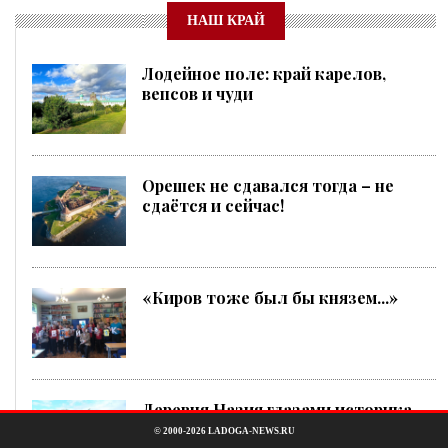
НАШ КРАЙ
Лодейное поле: край карелов,
вепсов и чуди
Орешек не сдавался тогда – не
сдаётся и сейчас!
«Киров тоже был бы князем...»
Деревня Назия глазами историка-
краеведа Александра Гришакова
© 2000-2026 LADOGA-NEWS.RU