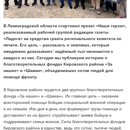
24 ИЮЛЯ 2026
ОБЩЕСТВО
Спрашивали? Отвечаем!
04 АВГУСТА 2026
В Ленинградской области стартовал проект «Наши герои»,
реализованный рабочей группой редакции газеты
«Ладога» на средства гранта регионального комитета по
печати. Его цель – рассказать о земляках, которые
ежедневно доказывают: надёжный тыл начинается с
каждого из нас. Сегодня мы публикуем историю о
благотворительных фондах Кировского района «За
наших» и «Шаман», объединивших сотни людей для
помощи фронту.
В Кировском районе трудятся два крупных благотворительных
фонда «За наших» и «Шаман». Их главная цель – оказание
всесторонней помощи бойцам специальной военной операции
и их семьям. Изо дня в день они формируют грузы помощи и
доставляют их на фронт, отрабатывают заявки бойцов и
поддерживают семьи воинов. Сила благотворительных фондов
Кировского района в единстве, ведь это сотни, тысячи людей,