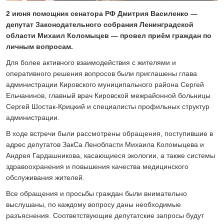
24 ИЮЛЯ 2026
2 июня помощник сенатора РФ Дмитрия Василенко —
ОБЩЕСТВО
депутат Законодательного собрания Ленинградской
Спрашивали? Отвечаем!
области Михаил Коломыцев — провел приём граждан по
04 АВГУСТА 2026
личным вопросам.
Для более активного взаимодействия с жителями и
оперативного решения вопросов были приглашены глава
администрации Кировского муниципального района Сергей
Ельчанинов, главный врач Кировской межрайонной больницы
Сергей Шостак-Крицкий и специалисты профильных структур
администрации. ⁣⁣⠀
В ходе встречи были рассмотрены обращения, поступившие в
адрес депутатов ЗакСа Ленобласти Михаила Коломыцева и
Андрея Гардашникова, касающиеся экологии, а также системы
здравоохранения и повышения качества медицинского
обслуживания жителей.
Все обращения и просьбы граждан были внимательно
выслушаны, по каждому вопросу даны необходимые
разъяснения. Соответствующие депутатские запросы будут