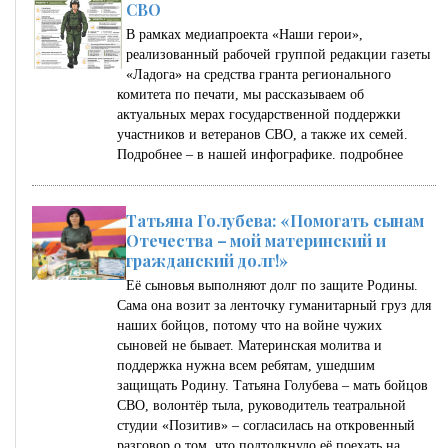
СВО
В рамках медиапроекта «Наши герои»,
реализованный рабочей группой редакции газеты
«Ладога» на средства гранта регионального
комитета по печати, мы рассказываем об
актуальных мерах государственной поддержки
участников и ветеранов СВО, а также их семей.
Подробнее – в нашей инфографике.
подробнее
Татьяна Голубева: «Помогать сынам
Отечества – мой материнский и
гражданский долг!»
Её сыновья выполняют долг по защите Родины.
Сама она возит за ленточку гуманитарный груз для
наших бойцов, потому что на войне чужих
сыновей не бывает. Материнская молитва и
поддержка нужна всем ребятам, ушедшим
защищать Родину. Татьяна Голубева – мать бойцов
СВО, волонтёр тыла, руководитель театральной
студии «Позитив» – согласилась на откровенный
разговор о том, что подтолкнуло её поехать на