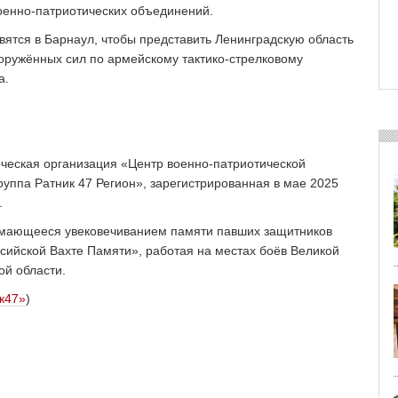
военно-патриотических объединений.
вятся в Барнаул, чтобы представить Ленинградскую область
оружённых сил по армейскому тактико-стрелковому
а.
!
ческая организация «Центр военно-патриотической
руппа Ратник 47 Регион», зарегистрированная в мае 2025
.
имающееся увековечиванием памяти павших защитников
ссийской Вахте Памяти», работая на местах боёв Великой
ой области.
к47»
)