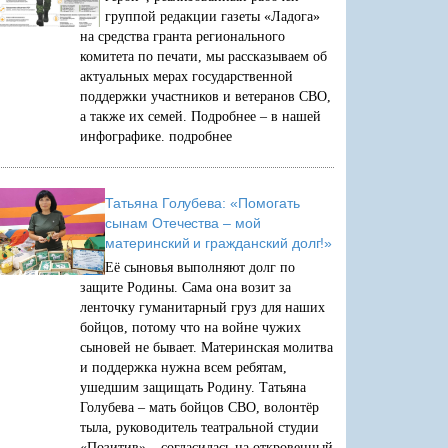
группой редакции газеты «Ладога»
на средства гранта регионального
комитета по печати, мы рассказываем об
актуальных мерах государственной
поддержки участников и ветеранов СВО,
а также их семей. Подробнее – в нашей
инфографике.
подробнее
Татьяна Голубева: «Помогать
сынам Отечества – мой
материнский и гражданский долг!»
Её сыновья выполняют долг по
защите Родины. Сама она возит за
ленточку гуманитарный груз для наших
бойцов, потому что на войне чужих
сыновей не бывает. Материнская молитва
и поддержка нужна всем ребятам,
ушедшим защищать Родину. Татьяна
Голубева – мать бойцов СВО, волонтёр
тыла, руководитель театральной студии
«Позитив» – согласилась на откровенный