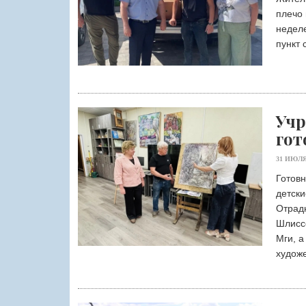
плечо 
неделе
пункт 
Учр
гот
31 ИЮЛЯ
Готовн
детски
Отрадн
Шлисс
Мги, а
худож