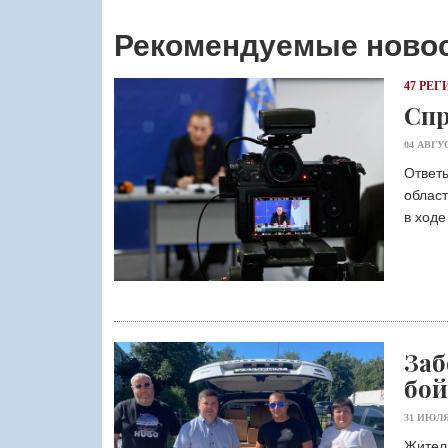
Рекомендуемые ново
47 РЕГ
Спр
04 АВГУ
Ответы
област
в ходе
Заб
бой
31 ИЮЛЯ
Жители