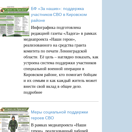
БФ «За наших»: поддержка
участников СВО в Кировском
районе
Инфографика подготовлена
редакцией газеты «Ладога» в рамках
медиапроекта «Наши герои»,
реализованного на средства гранта
комитета по печати Ленинградской
области. Её цель – наглядно показать, как
устроена система поддержки участников
специальной военной операции в
Кировском районе, кто помогает бойцам
и их семьям и как каждый житель может
внести свой вклад в общее дело.
подробнее
Меры социальной поддержки
героев СВО
В рамках медиапроекта «Наши
герои», реализованный рабочей