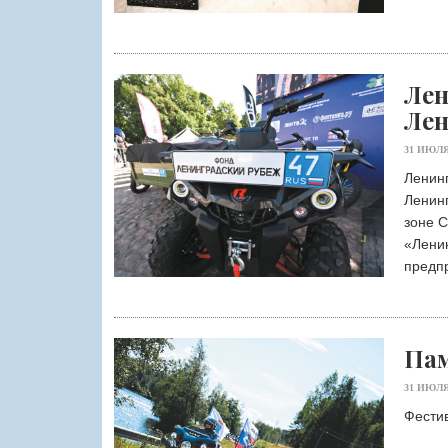
Лен
Лен
31 ИЮЛЯ
Ленин
Ленин
зоне 
«Ленин
предп
Пам
31 ИЮЛЯ
Фестив