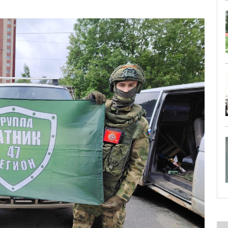
29 ИЮЛЯ 2026
ОБЩЕСТВО
Особенный спортивно-турист
29 ИЮЛЯ 2026
ОБЩЕСТВО
Юлия Бахир в составе сборной 
27 ИЮЛЯ 2026
ОБЩЕСТВО
Трудовой отряд: делаем город 
27 ИЮЛЯ 2026
ОБЩЕСТВО
Новоселье в поселке Синявин
24 ИЮЛЯ 2026
ОБЩЕСТВО
Скоро в школу!
24 ИЮЛЯ 2026
ОБЩЕСТВО
Спрашивали? Отвечаем!
04 АВГУСТА 2026