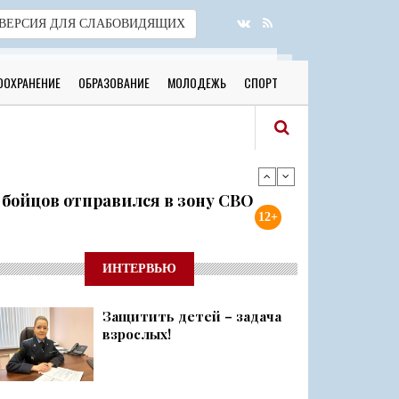
ВЕРСИЯ
ДЛЯ СЛАБОВИДЯЩИХ
ООХРАНЕНИЕ
ОБРАЗОВАНИЕ
МОЛОДЕЖЬ
СПОРТ
я бойцов отправился в зону СВО
12+
готовы к новому учебному году
ИНТЕРВЬЮ
Защитить детей – задача
 о 500 днях стойкости и бое...
взрослых!
ий район