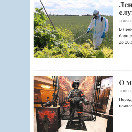
Лен
слу
31 ИЮЛЯ
В Лени
борще
до 10,5
О м
31 ИЮЛЯ
Перед
начала