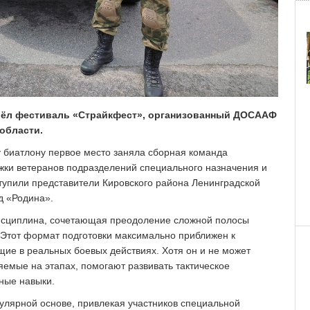
ошёл фестиваль «Страйкфест», организованный ДОСААФ
области.
у биатлону первое место заняла сборная команда
жки ветеранов подразделений специального назначения и
ступили представители Кировского района Ленинградской
д «Родина».
дисциплина, сочетающая преодоление сложной полосы
 Этот формат подготовки максимально приближен к
ие в реальных боевых действиях. Хотя он и не может
яемые на этапах, помогают развивать тактическое
ные навыки.
лярной основе, привлекая участников специальной