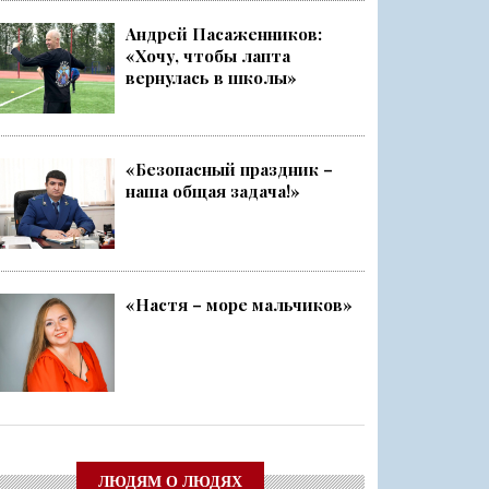
Андрей Пасаженников:
«Хочу, чтобы лапта
ский слёт
вернулась в школы»
Ленобласти стала серебряным ...
«Безопасный праздник –
наша общая задача!»
чище, а себя — каждый раз ещ...
о
«Настя – море мальчиков»
ЛЮДЯМ О ЛЮДЯХ