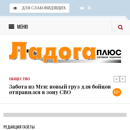
ДЛЯ СЛАБОВИДЯЩИХ
ОБЩЕСТВО
Скоро в школу!
МЕНЮ
24 ИЮЛЯ 2026
ОБЩЕСТВО
Спрашивали? Отвечаем!
04 АВГУСТА 2026
ОБЩЕСТВО
Забота из Мги: новый груз для бойцов
отправился в зону СВО
31 ИЮЛЯ 2026
ОБЩЕСТВО
Учреждения культуры района готовы к
12+
новому учебному году
31 ИЮЛЯ 2026
ОБЩЕСТВО
Шлиссельбург не сдался: правда о 500
днях стойкости и бое...
РЕДАКЦИЯ ГАЗЕТЫ
30 ИЮЛЯ 2026