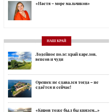
«Настя – море мальчиков»
НАШ КРАЙ
Лодейное поле: край карелов,
вепсов и чуди
Орешек не сдавался тогда – не
сдаётся и сейчас!
«Киров тоже был бы князем...»