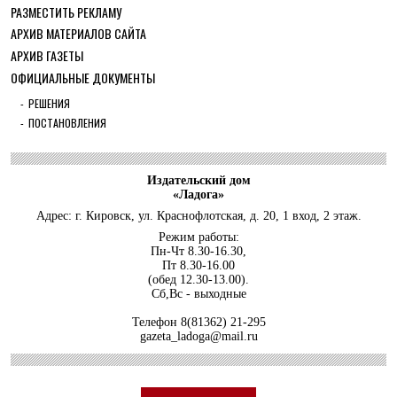
РАЗМЕСТИТЬ РЕКЛАМУ
ОБЩЕСТВО
АРХИВ МАТЕРИАЛОВ САЙТА
С рабочим визитом в Кировский район
АРХИВ ГАЗЕТЫ
29 ИЮЛЯ 2026
ОФИЦИАЛЬНЫЕ ДОКУМЕНТЫ
ОБЩЕСТВО
Особенный спортивно-туристский слёт
РЕШЕНИЯ
ПОСТАНОВЛЕНИЯ
29 ИЮЛЯ 2026
ОБЩЕСТВО
Юлия Бахир в составе сборной
Ленобласти стала серебряным ...
Издательский дом
«Ладога»
27 ИЮЛЯ 2026
Адрес: г. Кировск, ул. Краснофлотская, д. 20, 1 вход, 2 этаж.
ОБЩЕСТВО
Режим работы:
Трудовой отряд: делаем город чище, а
Пн-Чт 8.30-16.30,
себя — каждый раз ещ...
Пт 8.30-16.00
(обед 12.30-13.00).
27 ИЮЛЯ 2026
Сб,Вс - выходные
ОБЩЕСТВО
Новоселье в поселке Синявино
Телефон
8(81362) 21-295
gazeta_ladoga@mail.ru
24 ИЮЛЯ 2026
ОБЩЕСТВО
Скоро в школу!