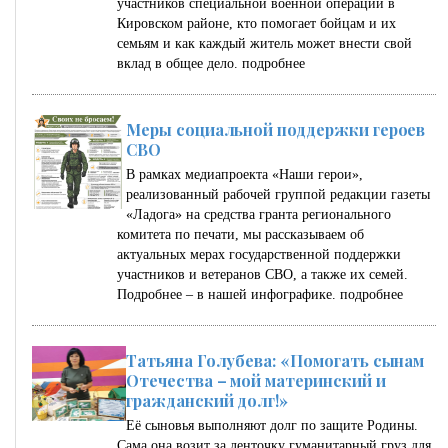
участников специальной военной операции в
Кировском районе, кто помогает бойцам и их
семьям и как каждый житель может внести свой
вклад в общее дело.
подробнее
Меры социальной поддержки героев
СВО
В рамках медиапроекта «Наши герои»,
реализованный рабочей группой редакции газеты
«Ладога» на средства гранта регионального
комитета по печати, мы рассказываем об
актуальных мерах государственной поддержки
участников и ветеранов СВО, а также их семей.
Подробнее – в нашей инфографике.
подробнее
Татьяна Голубева: «Помогать сынам
Отечества – мой материнский и
гражданский долг!»
Её сыновья выполняют долг по защите Родины.
Сама она возит за ленточку гуманитарный груз для