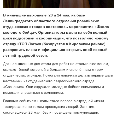
Скоро в школу!
24 ИЮЛЯ 2026
В минувшие выходные, 23 и 24 мая, на базе
ОБЩЕСТВО
Ленинградского областного отделения российских
Спрашивали? Отвечаем!
студенческих отрядов состоялось мероприятие «Школа
04 АВГУСТА 2026
молодого бойца». Организаторы взяли на себя полный
цикл подготовки и координации, что позволило новому
отряду «ТОП Логос» (базируется в Кировском районе)
расправить плечи и официально открыть свой первый
летний трудовой сезон.
Два насыщенных дня стали для ребят не столько экзаменом,
сколько тёплой встречей с большим и сплочённым миром
студенческих отрядов. Помогали новичкам делать первые шаги
наставники из студенческого педагогического отряда
«Сознание». Они окружали молодых бойцов вниманием и
помогали справиться с волнением.
Главным событием школы стало первое в отрядной жизни
тестирование по темам прошедших лекций. Занятия,
состоявшиеся 23 мая, были посвящены коммуникации,