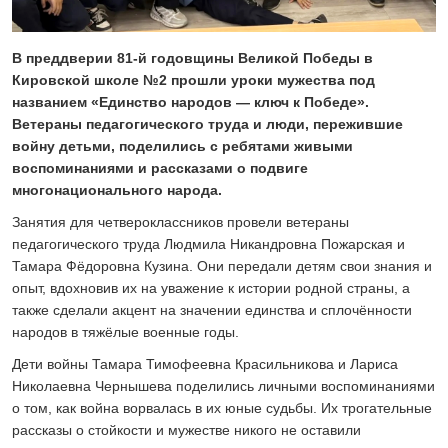
24 ИЮЛЯ 2026
ОБЩЕСТВО
Спрашивали? Отвечаем!
В преддверии 81-й годовщины Великой Победы в
Кировской школе №2 прошли уроки мужества под
04 АВГУСТА 2026
названием «Единство народов — ключ к Победе».
Ветераны педагогического труда и люди, пережившие
войну детьми, поделились с ребятами живыми
воспоминаниями и рассказами о подвиге
многонационального народа.
Занятия для четвероклассников провели ветераны
педагогического труда Людмила Никандровна Пожарская и
Тамара Фёдоровна Кузина. Они передали детям свои знания и
опыт, вдохновив их на уважение к истории родной страны, а
также сделали акцент на значении единства и сплочённости
народов в тяжёлые военные годы.
Дети войны Тамара Тимофеевна Красильникова и Лариса
Николаевна Чернышева поделились личными воспоминаниями
о том, как война ворвалась в их юные судьбы. Их трогательные
рассказы о стойкости и мужестве никого не оставили