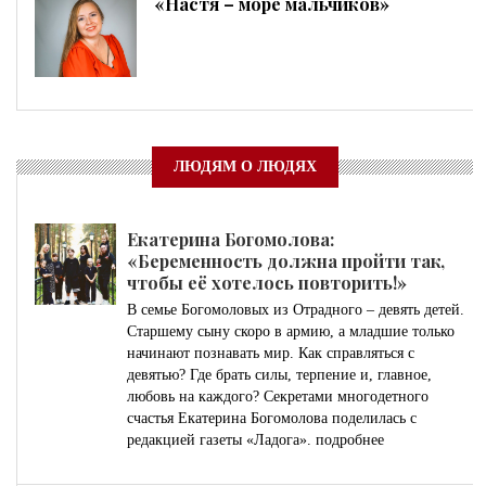
«Настя – море мальчиков»
ЛЮДЯМ О ЛЮДЯХ
Екатерина Богомолова:
«Беременность должна пройти так,
чтобы её хотелось повторить!»
В семье Богомоловых из Отрадного – девять детей.
Старшему сыну скоро в армию, а младшие только
начинают познавать мир. Как справляться с
девятью? Где брать силы, терпение и, главное,
любовь на каждого? Секретами многодетного
счастья Екатерина Богомолова поделилась с
редакцией газеты «Ладога».
подробнее