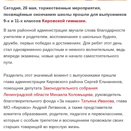
24 ИЮЛЯ 2026
Сегодня, 26 мая, торжественные мероприятия,
ОБЩЕСТВО
посвящённые окончанию школы прошли для выпускников
Спрашивали? Отвечаем!
9-х и 11-х классов
Кировской гимназии
.
04 АВГУСТА 2026
В зале районной администрации звучали слова благодарности
учителям и родителям, воспоминания о школьных буднях,
дружбе, первых победах и достижениях. Для ребят этот день
стал одновременно радостным и немного волнительным, ведь
впереди экзамены, новые цели и начало самостоятельного
пути.
⁣⁣⠀
Разделить этот значимый момент с выпускниками пришли
глава администрации Кировского района Сергей Ельчанинов,
помощник депутата
Законодательного собрания
Ленинградской области
Михаила Коломыцева
, руководитель
благотворительного фонда «Зa наших»
Татьяна Иванова
, глава
МО «Кировск» Андрей Литвинов, а также представители
комитета образования, родители, педагоги и первоклассники,
которые с особым трепетом и восхищением провожали своих
старших товарищей во взрослую жизнь.