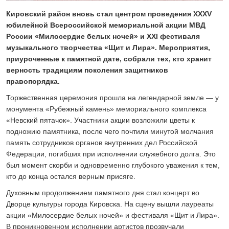
24 ИЮЛЯ 2026
Кировский район вновь стал центром проведения XXXV
ОБЩЕСТВО
юбилейной Всероссийской мемориальной акции МВД
Скоро в школу!
России «Милосердие белых ночей» и XXI фестиваля
24 ИЮЛЯ 2026
музыкального творчества «Щит и Лира». Мероприятия,
ОБЩЕСТВО
приуроченные к памятной дате, собрали тех, кто хранит
Спрашивали? Отвечаем!
верность традициям поколения защитников
04 АВГУСТА 2026
правопорядка.
Торжественная церемония прошла на легендарной земле — у
монумента «Рубежный камень» мемориального комплекса
«Невский пятачок». Участники акции возложили цветы к
подножию памятника, после чего почтили минутой молчания
память сотрудников органов внутренних дел Российской
Федерации, погибших при исполнении служебного долга. Это
был момент скорби и одновременно глубокого уважения к тем,
кто до конца остался верным присяге.
Духовным продолжением памятного дня стал концерт во
Дворце культуры города Кировска. На сцену вышли лауреаты
акции «Милосердие белых ночей» и фестиваля «Щит и Лира».
В проникновенном исполнении артистов прозвучали