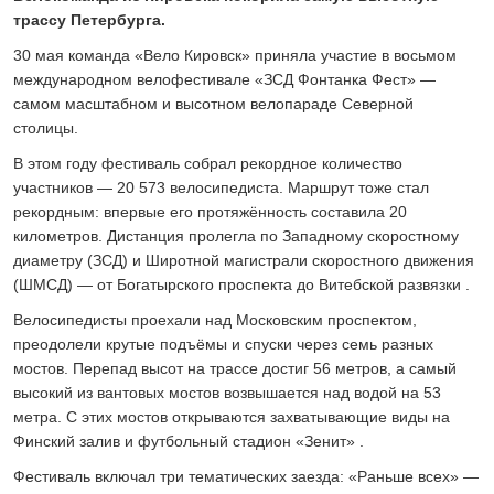
24 ИЮЛЯ 2026
трассу Петербурга.
ОБЩЕСТВО
30 мая команда «Вело Кировск» приняла участие в восьмом
Спрашивали? Отвечаем!
международном велофестивале «ЗСД Фонтанка Фест» —
04 АВГУСТА 2026
самом масштабном и высотном велопараде Северной
столицы.
В этом году фестиваль собрал рекордное количество
участников — 20 573 велосипедиста. Маршрут тоже стал
рекордным: впервые его протяжённость составила 20
километров. Дистанция пролегла по Западному скоростному
диаметру (ЗСД) и Широтной магистрали скоростного движения
(ШМСД) — от Богатырского проспекта до Витебской развязки .
Велосипедисты проехали над Московским проспектом,
преодолели крутые подъёмы и спуски через семь разных
мостов. Перепад высот на трассе достиг 56 метров, а самый
высокий из вантовых мостов возвышается над водой на 53
метра. С этих мостов открываются захватывающие виды на
Финский залив и футбольный стадион «Зенит» .
Фестиваль включал три тематических заезда: «Раньше всех» —