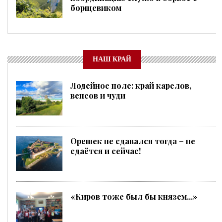
борщевиком
НАШ КРАЙ
Лодейное поле: край карелов,
вепсов и чуди
Орешек не сдавался тогда – не
сдаётся и сейчас!
«Киров тоже был бы князем...»