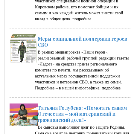
участников специальной военной операции в
Кировском районе, кто помогает бойцам и их
семьям и как каждый житель может внести свой
вклад в общее дело.
подробнее
Меры социальной поддержки героев
СВО
В рамках медиапроекта «Наши герои»,
реализованный рабочей группой редакции газеты
«Ладога» на средства гранта регионального
комитета по печати, мы рассказываем об
актуальных мерах государственной поддержки
участников и ветеранов СВО, а также их семей.
Подробнее – в нашей инфографике.
подробнее
Татьяна Голубева: «Помогать сынам
Отечества – мой материнский и
гражданский долг!»
Её сыновья выполняют долг по защите Родины.
Сама она возит за ленточку гуманитарный груз для