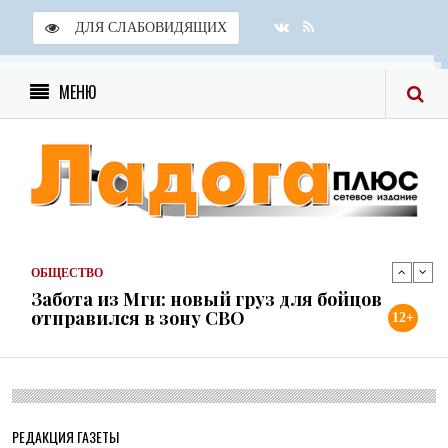
ДЛЯ СЛАБОВИДЯЩИХ
ОБЩЕСТВО
Скоро в школу!
МЕНЮ
24 ИЮЛЯ 2026
ОБЩЕСТВО
Спрашивали? Отвечаем!
04 АВГУСТА 2026
ОБЩЕСТВО
Забота из Мги: новый груз для бойцов
отправился в зону СВО
31 ИЮЛЯ 2026
ОБЩЕСТВО
Учреждения культуры района готовы к
12+
новому учебному году
31 ИЮЛЯ 2026
ОБЩЕСТВО
Шлиссельбург не сдался: правда о 500
днях стойкости и бое...
РЕДАКЦИЯ ГАЗЕТЫ
30 ИЮЛЯ 2026