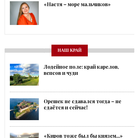
«Настя – море мальчиков»
НАШ КРАЙ
Лодейное поле: край карелов,
вепсов и чуди
Орешек не сдавался тогда – не
сдаётся и сейчас!
«Киров тоже был бы князем...»