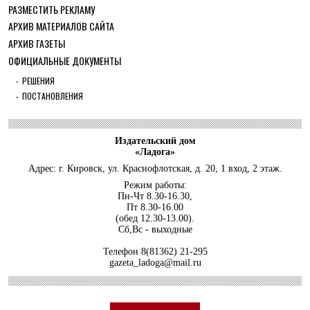
РАЗМЕСТИТЬ РЕКЛАМУ
ОБЩЕСТВО
АРХИВ МАТЕРИАЛОВ САЙТА
С рабочим визитом в Кировский район
АРХИВ ГАЗЕТЫ
29 ИЮЛЯ 2026
ОФИЦИАЛЬНЫЕ ДОКУМЕНТЫ
ОБЩЕСТВО
Особенный спортивно-туристский слёт
РЕШЕНИЯ
ПОСТАНОВЛЕНИЯ
29 ИЮЛЯ 2026
ОБЩЕСТВО
Юлия Бахир в составе сборной
Ленобласти стала серебряным ...
Издательский дом
«Ладога»
27 ИЮЛЯ 2026
Адрес: г. Кировск, ул. Краснофлотская, д. 20, 1 вход, 2 этаж.
ОБЩЕСТВО
Режим работы:
Трудовой отряд: делаем город чище, а
Пн-Чт 8.30-16.30,
себя — каждый раз ещ...
Пт 8.30-16.00
(обед 12.30-13.00).
27 ИЮЛЯ 2026
Сб,Вс - выходные
ОБЩЕСТВО
Новоселье в поселке Синявино
Телефон
8(81362) 21-295
gazeta_ladoga@mail.ru
24 ИЮЛЯ 2026
ОБЩЕСТВО
Скоро в школу!