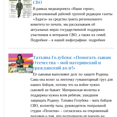
СВО
В рамках медиапроекта «Наши герои»,
реализованный рабочей группой редакции газеты
«Ладога» на средства гранта регионального
комитета по печати, мы рассказываем об
актуальных мерах государственной поддержки
участников и ветеранов СВО, а также их семей.
Подробнее – в нашей инфографике.
подробнее
Татьяна Голубева: «Помогать сынам
Отечества – мой материнский и
гражданский долг!»
Её сыновья выполняют долг по защите Родины.
Сама она возит за ленточку гуманитарный груз для
наших бойцов, потому что на войне чужих
сыновей не бывает. Материнская молитва и
поддержка нужна всем ребятам, ушедшим
защищать Родину. Татьяна Голубева – мать бойцов
СВО, волонтёр тыла, руководитель театральной
студии «Позитив» – согласилась на откровенный
разговор о том, что подтолкнуло её поехать на