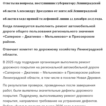
на вопросы, поступившие губернатору Ленинградской
Ответы
24 ИЮЛЯ 2026
ОБЩЕСТВО
области
Александру Дрозденко от жителей Ленинградской
Спрашивали? Отвечаем!
области
в ходе прямой телефонной линии 22 декабря 2025 года.
04 АВГУСТА 2026
Когда планируется выполнить ремонт автомобильной
дороги общего пользования регионального значения
«Саперное ­– Джатиево – Мельниково» в Приозерском
районе.
Отвечает комитет по дорожному хозяйству Ленинградской
области.
В 2025 году подрядная организация выполнила ремонт
дорожного покрытия на региональной автомобильной дороге
«Саперное – Джатиево – Мельниково» в Приозерском районе
Ленинградской области, в том числе в поселке Новая Деревня.
По результатам проверок, проведенных после завершения
работ, были выявлены значительные дефекты дорожного
покрытия. Подрядчику, выполнившему ремонт дорожного
покрытия, направлено требование на устранение дефектов.
Работы будут выполняться в мае 2026 года в рамках