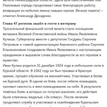
жителя Ленинградской области. Здесь шли ожесточённые бои.
Поисковые отряды продолжают свою благородную работу,
возвращая из небытия имена павших героев. Вечная память! –
отметил Александр Дрозденко.
Глава 47 региона зашёл в гости к ветерану
Трогательной финальной нотой визита стало посещение
ветерана Великой Отечественной войны Ивана Яковлевича
Кулиша. Губернатор вместе с депутатом Госдумы Сергеем
Петровым и главой администрации Кировского района Сергеем
Ельчаниновым поздравили Ивана Яковлевича с наступающим
праздником и выразили слова благодарности за его героизм и
мужество.
Иван Кулиш родился 31 декабря 1924 года в небольшом селе в
Курской области. В 1942 году он был призван в Красную
армию, прошёл обучение на миномётчика. Участвовал в битве
на Курской дуге. В одном из боёв, после гибели командира,
проявил смелость и взял командование на себя. В результате
тяжёлых боёв, в которых он получил ранения, его действия
были отмечены медалью «За отвагу». После лечения
продолжил службу и участвовал в освобождении Курильских