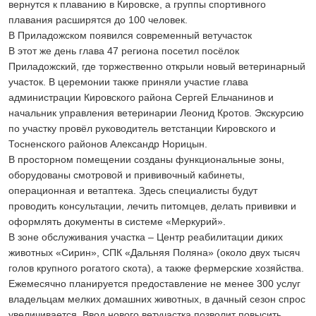
вернутся к плаванию в Кировске, а группы спортивного
плавания расширятся до 100 человек.
В Приладожском появился современный ветучасток
В этот же день глава 47 региона посетил посёлок
Приладожский, где торжественно открыли новый ветеринарный
участок. В церемонии также приняли участие глава
администрации Кировского района Сергей Ельчанинов и
начальник управления ветеринарии Леонид Кротов. Экскурсию
по участку провёл руководитель ветстанции Кировского и
Тосненского районов Александр Норицын.
В просторном помещении созданы функциональные зоны,
оборудованы смотровой и прививочный кабинеты,
операционная и ветаптека. Здесь специалисты будут
проводить консультации, лечить питомцев, делать прививки и
оформлять документы в системе «Меркурий».
В зоне обслуживания участка – Центр реабилитации диких
животных «Сирин», СПК «Дальняя Поляна» (около двух тысяч
голов крупного рогатого скота), а также фермерские хозяйства.
Ежемесячно планируется предоставление не менее 300 услуг
владельцам мелких домашних животных, в дачный сезон спрос
увеличивается. Ввод нового ветучастка позволит повысить