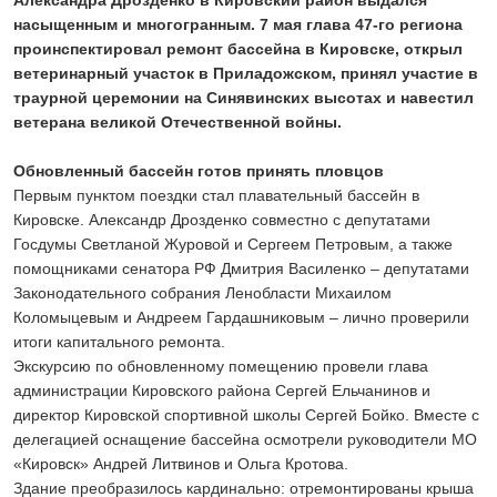
Александра Дрозденко в Кировский район выдался
24 ИЮЛЯ 2026
насыщенным и многогранным. 7 мая глава 47-го региона
ОБЩЕСТВО
проинспектировал ремонт бассейна в Кировске, открыл
Спрашивали? Отвечаем!
ветеринарный участок в Приладожском, принял участие в
04 АВГУСТА 2026
траурной церемонии на Синявинских высотах и навестил
ветерана великой Отечественной войны.
Обновленный бассейн готов принять пловцов
Первым пунктом поездки стал плавательный бассейн в
Кировске. Александр Дрозденко совместно с депутатами
Госдумы Светланой Журовой и Сергеем Петровым, а также
помощниками сенатора РФ Дмитрия Василенко – депутатами
Законодательного собрания Ленобласти Михаилом
Коломыцевым и Андреем Гардашниковым – лично проверили
итоги капитального ремонта.
Экскурсию по обновленному помещению провели глава
администрации Кировского района Сергей Ельчанинов и
директор Кировской спортивной школы Сергей Бойко. Вместе с
делегацией оснащение бассейна осмотрели руководители МО
«Кировск» Андрей Литвинов и Ольга Кротова.
Здание преобразилось кардинально: отремонтированы крыша