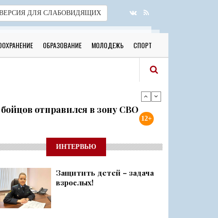
ВЕРСИЯ
ДЛЯ СЛАБОВИДЯЩИХ
ООХРАНЕНИЕ
ОБРАЗОВАНИЕ
МОЛОДЕЖЬ
СПОРТ
я бойцов отправился в зону СВО
12+
готовы к новому учебному году
ИНТЕРВЬЮ
Защитить детей – задача
 о 500 днях стойкости и бое...
взрослых!
ий район