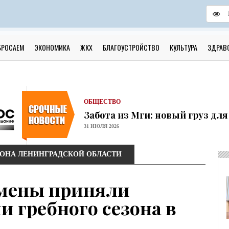
ОБЩЕСТВО
Скоро в школу!
БРОСАЕМ
ЭКОНОМИКА
ЖКХ
БЛАГОУСТРОЙСТВО
КУЛЬТУРА
ЗДРАВ
24 ИЮЛЯ 2026
ОБЩЕСТВО
Спрашивали? Отвечаем!
04 АВГУСТА 2026
ОБЩЕСТВО
Забота из Мги: новый груз дл
31 ИЮЛЯ 2026
ОБЩЕСТВО
Учреждения культуры района 
ЙОНА ЛЕНИНГРАДСКОЙ ОБЛАСТИ
31 ИЮЛЯ 2026
ОБЩЕСТВО
смены приняли
Шлиссельбург не сдался: правда
30 ИЮЛЯ 2026
и гребного сезона в
ОБЩЕСТВО
С рабочим визитом в Кировск