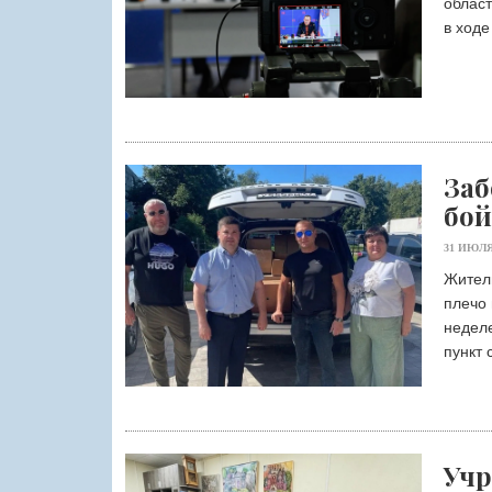
област
в ходе
Заб
бой
31 ИЮЛЯ
Жители
плечо 
неделе
пункт 
Учр