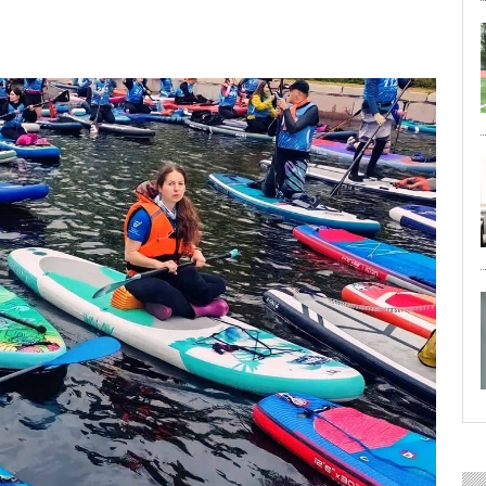
29 ИЮЛЯ 2026
ОБЩЕСТВО
Особенный спортивно-турист
29 ИЮЛЯ 2026
ОБЩЕСТВО
Юлия Бахир в составе сборной 
27 ИЮЛЯ 2026
ОБЩЕСТВО
Трудовой отряд: делаем город 
27 ИЮЛЯ 2026
ОБЩЕСТВО
Новоселье в поселке Синявин
24 ИЮЛЯ 2026
ОБЩЕСТВО
Скоро в школу!
24 ИЮЛЯ 2026
ОБЩЕСТВО
Спрашивали? Отвечаем!
04 АВГУСТА 2026