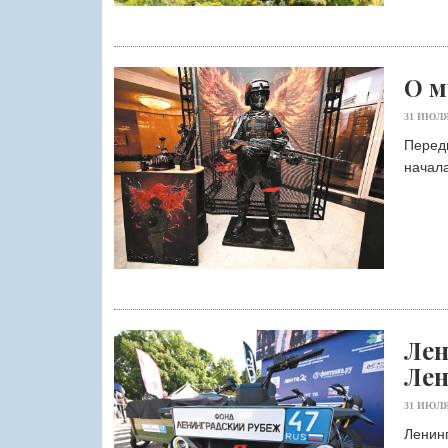
О м
31 ИЮЛЯ
Перед
начала
Лен
Лен
31 ИЮЛЯ
Ленин