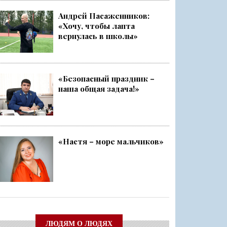
Андрей Пасаженников:
«Хочу, чтобы лапта
ский слёт
вернулась в школы»
Ленобласти стала серебряным ...
«Безопасный праздник –
наша общая задача!»
чище, а себя — каждый раз ещ...
о
«Настя – море мальчиков»
ЛЮДЯМ О ЛЮДЯХ