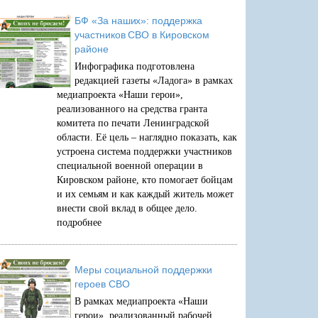
БФ «За наших»: поддержка
участников СВО в Кировском
районе
Инфографика подготовлена
редакцией газеты «Ладога» в рамках
медиапроекта «Наши герои»,
реализованного на средства гранта
комитета по печати Ленинградской
области. Её цель – наглядно показать, как
устроена система поддержки участников
специальной военной операции в
Кировском районе, кто помогает бойцам
и их семьям и как каждый житель может
внести свой вклад в общее дело.
подробнее
Меры социальной поддержки
героев СВО
В рамках медиапроекта «Наши
герои», реализованный рабочей