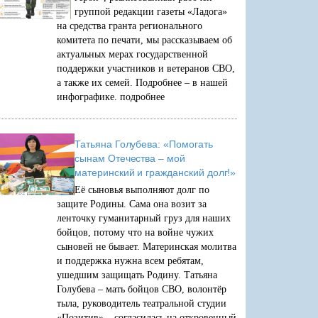
группой редакции газеты «Ладога»
на средства гранта регионального
комитета по печати, мы рассказываем об
актуальных мерах государственной
поддержки участников и ветеранов СВО,
а также их семей. Подробнее – в нашей
инфографике.
подробнее
Татьяна Голубева: «Помогать
сынам Отечества – мой
материнский и гражданский долг!»
Её сыновья выполняют долг по
защите Родины. Сама она возит за
ленточку гуманитарный груз для наших
бойцов, потому что на войне чужих
сыновей не бывает. Материнская молитва
и поддержка нужна всем ребятам,
ушедшим защищать Родину. Татьяна
Голубева – мать бойцов СВО, волонтёр
тыла, руководитель театральной студии
«Позитив» – согласилась на откровенный