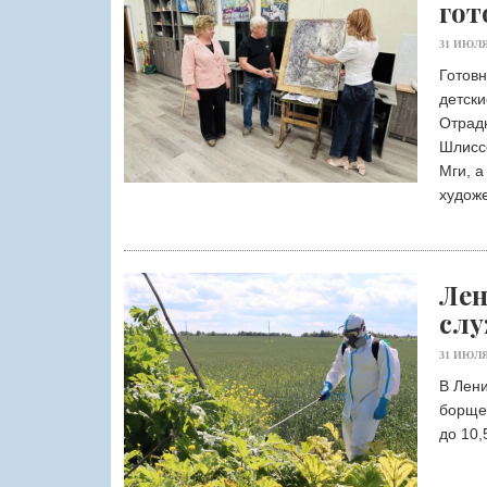
гот
31 ИЮЛЯ
Готовн
детски
Отрадн
Шлисс
Мги, а
худож
Лен
слу
31 ИЮЛЯ
В Лени
борще
до 10,5