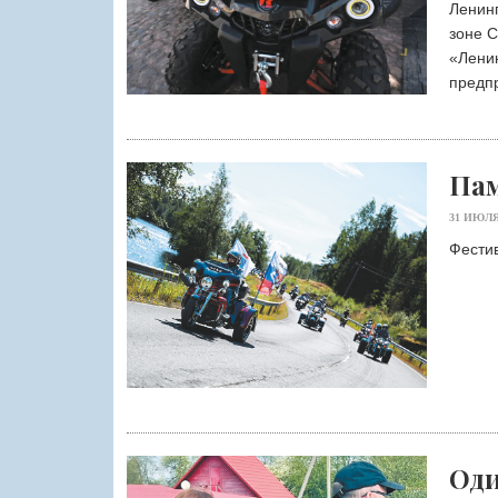
Ленин
зоне 
«Ленин
предп
Пам
31 ИЮЛЯ
Фестив
Оди