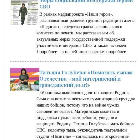
Меры социальной поддержки героев
СВО
В рамках медиапроекта «Наши герои»,
реализованный рабочей группой редакции газеты
«Ладога» на средства гранта регионального
комитета по печати, мы рассказываем об
актуальных мерах государственной поддержки
участников и ветеранов СВО, а также их семей.
Подробнее – в нашей инфографике.
подробнее
Татьяна Голубева: «Помогать сынам
Отечества – мой материнский и
гражданский долг!»
Её сыновья выполняют долг по защите Родины.
Сама она возит за ленточку гуманитарный груз для
наших бойцов, потому что на войне чужих
сыновей не бывает. Материнская молитва и
поддержка нужна всем ребятам, ушедшим
защищать Родину. Татьяна Голубева – мать бойцов
СВО, волонтёр тыла, руководитель театральной
студии «Позитив» – согласилась на откровенный