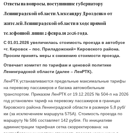
Ответы на вопросы, поступившие губернатору
24 ИЮЛЯ 2026
ОБЩЕСТВО
Ленинградской области Александру Дрозденко от
Скоро в школу!
жителей Ленинградской области в ходе прямой
24 ИЮЛЯ 2026
ОБЩЕСТВО
телефонной линии 2 февраля 2026 года.
Спрашивали? Отвечаем!
С 01.01.2026 увеличилась стоимость проезда в автобусе
04 АВГУСТА 2026
«г. Кировск – пос. Приладожский» Кировского района.
Просим принять меры к снижению стоимости проезда.
Отвечает комитет по тарифам и ценовой политике
Ленинградской области (далее – ЛенРТК).
ЛенРТК устанавливаются предельные максимальные тарифы
на перевозку пассажиров и багажа автомобильным
транспортом. Приказом ЛенРТК от 19.12.2025 № 504-п на 2026
год установлен тариф на перевозку пассажиров в границах
Кировского района Ленинградской области в размере 5,8 руб/
км (за исключением маршрута 575А). Стоимость проезда по
маршруту № 586 составляет 142 рубля. По инициативе
администрации тарифная сетка скорректирована: на