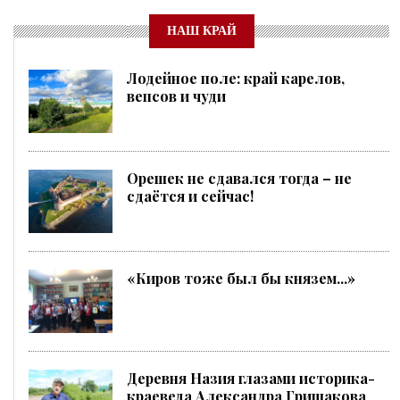
НАШ КРАЙ
Лодейное поле: край карелов,
вепсов и чуди
Орешек не сдавался тогда – не
сдаётся и сейчас!
«Киров тоже был бы князем...»
Деревня Назия глазами историка-
краеведа Александра Гришакова