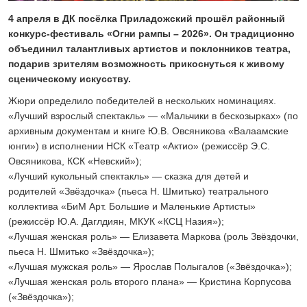
24 ИЮЛЯ 2026
4 апреля в ДК посёлка Приладожский прошёл районный
ОБЩЕСТВО
конкурс-фестиваль «Огни рампы – 2026». Он традиционно
Скоро в школу!
объединил талантливых артистов и поклонников театра,
24 ИЮЛЯ 2026
подарив зрителям возможность прикоснуться к живому
ОБЩЕСТВО
сценическому искусству.
Спрашивали? Отвечаем!
Жюри определило победителей в нескольких номинациях.
04 АВГУСТА 2026
«Лучший взрослый спектакль» — «Мальчики в бескозырках» (по
архивным документам и книге Ю.В. Овсяникова «Валаамские
юнги») в исполнении НСК «Театр «Актио» (режиссёр Э.С.
Овсяникова, КСК «Невский»);
«Лучший кукольный спектакль» — сказка для детей и
родителей «Звёздочка» (пьеса Н. Шмитько) театрального
коллектива «БиМ Арт. Большие и Маленькие Артисты»
(режиссёр Ю.А. Даглдиян, МКУК «КСЦ Назия»);
«Лучшая женская роль» — Елизавета Маркова (роль Звёздочки,
пьеса Н. Шмитько «Звёздочка»);
«Лучшая мужская роль» — Ярослав Полыгалов («Звёздочка»);
«Лучшая женская роль второго плана» — Кристина Корпусова
(«Звёздочка»);