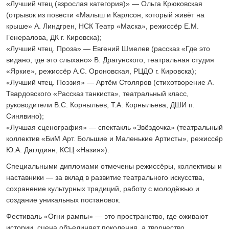
«Лучший чтец (взрослая категория)» — Ольга Крюковская
(отрывок из повести «Малыш и Карлсон, который живёт на
крыше» А. Линдгрен, НСК Театр «Маска», режиссёр Е.М.
Генералова, ДК г. Кировска);
«Лучший чтец. Проза» — Евгений Шмелев (рассказ «Где это
видано, где это слыхано» В. Драгунского, театральная студия
«Яркие», режиссёр А.С. Ороновская, РЦДО г. Кировска);
«Лучший чтец. Поэзия» — Артём Столяров (стихотворение А.
Твардовского «Рассказ танкиста», театральный класс,
руководители В.С. Корныльев, Т.А. Корныльева, ДШИ п.
Синявино);
«Лучшая сценография» — спектакль «Звёздочка» (театральный
коллектив «БиМ Арт. Большие и Маленькие Артисты», режиссёр
Ю.А. Даглдиян, КСЦ «Назия»).
Специальными дипломами отмечены режиссёры, коллективы и
наставники — за вклад в развитие театрального искусства,
сохранение культурных традиций, работу с молодёжью и
создание уникальных постановок.
Фестиваль «Огни рампы» — это пространство, где оживают
истории, сцена объединяет поколения, а творчество