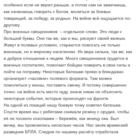
особенно если не верил раньше, а потом сам не замечаешь,
как начинаешь говорить с Богом, молиться за боевых
товарищей, за победу, за родных. На войне всё ощущается по-
другому.
Про военных священников – отдельное слово. Это люди с
большой буквы. Они так же, как и мы, рискуют своей жизнью.
Живут в полевых условиях, стараются помогать не только
военным, но и мирному населению. Их вера сильна, так же, как
и доброе отношение к людям. Много священников трудится в
военных госпиталях, помогают бойцам поверить в свои силы и
пойти на поправку. Некоторые батюшки прямо в блиндажах
организуют «часовни» полевого формата. Там можно
помолиться у иконы, поставить свечку. И потому совершенно
точно: на войне есть место чуду, иначе никак не объяснить
некоторые события, которые происходят на фронте.
На одной из локаций нашу боевую точку освятил батюшка.
Спустя время мы с ребятами снимали резину с орудия, чтобы
её не посекло осколками – бережём, как зеницу ока. Был
вечер, мы провозились несколько часов. Нас засёк вражеский
разведчик БПЛА. Следом по нашему расчёту отработала