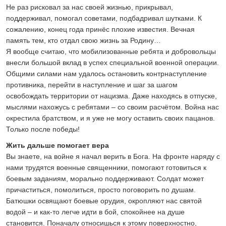
Не раз рисковал за нас своей жизнью, прикрывал,
поддерживал, помогал советами, подбадривал шутками. К
сожалению, конец года принёс плохие известия. Вечная
память тем, кто отдал свою жизнь за Родину…
Я вообще считаю, что мобилизованные ребята и добровольцы
внесли большой вклад в успех специальной военной операции.
Общими силами нам удалось остановить контрнаступление
противника, перейти в наступление и шаг за шагом
освобождать территории от нацизма. Даже находясь в отпуске,
мыслями нахожусь с ребятами – со своим расчётом. Война нас
окрестила братством, и я уже не могу оставить своих пацанов.
Только после победы!
Жить дальше помогает вера
Вы знаете, на войне я начал верить в Бога. На фронте наряду с
нами трудятся военные священники, помогают готовиться к
боевым заданиям, морально поддерживают. Солдат может
причаститься, помолиться, просто поговорить по душам.
Батюшки освящают боевые орудия, окропляют нас святой
водой – и как-то легче идти в бой, спокойнее на душе
становится. Поначалу относишься к этому поверхностно,