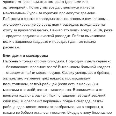
чревато мгновенным ответом врага (дронами или
артиллерией). Потому мы всегда стремимся нанести
максимальный урон за короткий промежуток времени.
Работаем в связке с разведывательно-огневым комплексом –
это формирование со средствами разведки, выходящее на
охоту за вражеской целью. Сейчас это почти всегда БПЛА, реже
– средства радиотехнической разведки. Ребята выискивают
цели в заданном квадрате и передают данные нашим
расчётам.
Блиндажи и маскировка
На боевых точках строим блиндажи. Подходим к делу серьёзно
– безопасность превыше всего! Выкапываем большой квадрат
– стараемся найти место посуше. Сверху укладываем брёвна,
желательно не менее трёх накатов, прокладываем
полиэтиленом, сеткой-рабицей (если есть в наличии) и
мешками с землёй, затем – маскировка. В зависимости от
времени года она разная. При попадании твёрдый верхний
слой крыши обеспечит первичный подрыв снаряда, сетка-
рабица сдерживает мешки от разбрасывания в стороны, а
накаты из брёвен остановят осколки. Входную зону безопаснее