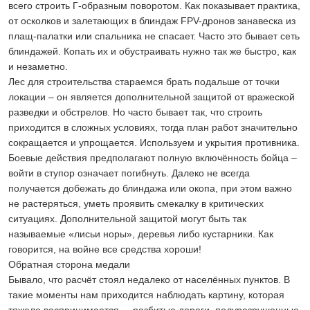
всего строить Г-образным поворотом. Как показывает практика,
от осколков и залетающих в блиндаж FPV-дронов занавеска из
плащ-палатки или спальника не спасает. Часто это бывает сеть
блиндажей. Копать их и обустраивать нужно так же быстро, как
и незаметно.
Лес для строительства стараемся брать подальше от точки
локации – он является дополнительной защитой от вражеской
разведки и обстрелов. Но часто бывает так, что строить
приходится в сложных условиях, тогда план работ значительно
сокращается и упрощается. Используем и укрытия противника.
Боевые действия предполагают полную включённость бойца –
войти в ступор означает погибнуть. Далеко не всегда
получается добежать до блиндажа или окопа, при этом важно
не растеряться, уметь проявить смекалку в критических
ситуациях. Дополнительной защитой могут быть так
называемые «лисьи норы», деревья либо кустарники. Как
говорится, на войне все средства хороши!
Обратная сторона медали
Бывало, что расчёт стоял недалеко от населённых пунктов. В
такие моменты нам приходится наблюдать картину, которая