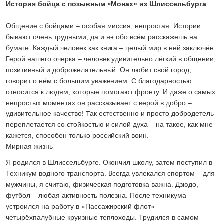
История бойца с позывным «Монах» из Шлиссельбурга
24 ИЮЛЯ 2026
ОБЩЕСТВО
Общение с бойцами – особая миссия, непростая. Истории
Спрашивали? Отвечаем!
бывают очень трудными, да и не обо всём расскажешь на
04 АВГУСТА 2026
бумаге. Каждый человек как книга – целый мир в ней заключён.
Герой нашего очерка – человек удивительно лёгкий в общении,
позитивный и доброжелательный. Он любит свой город,
говорит о нём с большим уважением. С благодарностью
относится к людям, которые помогают фронту. И даже о самых
непростых моментах он рассказывает с верой в добро –
удивительное качество! Так естественно и просто добродетель
переплетается со стойкостью и силой духа – на такое, как мне
кажется, способен только российский воин.
Мирная жизнь
Я родился в Шлиссельбурге. Окончил школу, затем поступил в
Техникум водного транспорта. Всегда увлекался спортом – для
мужчины, я считаю, физическая подготовка важна. Дзюдо,
футбол – любая активность полезна. После техникума
устроился на работу в «Пассажирский флот» –
четырёхпалубные круизные теплоходы. Трудился в самом