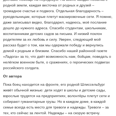
родной земли, каждая весточка от родных и друзей –
громадное счастье и подмога. Отдельная благодарность –
рукодельницам, которые плетут маскировочные сети. Я помню,
даже записывал видео, благодарил, надеюсь, моё послание
дошло до нужного адреса. Спасибо студентам, школьникам,
воспитанникам детских садов за письма. И низкий поклон
родителям за их любовь и силу. Уверен, следующий мой
рассказ будет о том, как мы одержали победу и вернулись
домой к родным и близким. Спасибо нашей районной газете
«Ладога» за то, что даёт возможность нам, бойцам, поведать о
нелёгком военном быте, о сражениях, о героических подвигах
российского солдата.
От автора
Пока боец находится на фронте, его родной Шлиссельбург
живёт обычной жизнью: дети ходят в школы и детские сады,
взрослые трудятся на предприятиях, волонтёры плетут сети и
собирают гуманитарные грузы. Но в каждом доме, в каждой
семье всегда есть место для тревоги и надежды. Тревоги – за
тех, кто сейчас за лентой. Надежды – на скорую встречу.