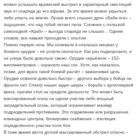
можно услышать вражеский выстрел и характерный свистящий
звук от снаряда до его взрыва. За это время можно укрыться
либо упасть на землю. Лучше всего слышно дрон «Баба-яга» –
ощущение, что над тобой летает пила. Сложнее с польской
самоходкой «Краб» – выхода снаряда не слышно... Одним
словом, все навыки приходили с опытом.
Помню первую ночь. Мы ночевали в спальных мешках у
боевого орудия – не успели окопаться. Как раз подморозило, и
на улице было довольно свежо. Орудие серьёзное – 152-
миллиметровое – охраняло наш сон. Хотя, как оказалось
позже, для врага такой боевой расчёт – заманчивая цель.
Орудие освоили довольно быстро – другого выбора у бойца на
фронте нет. Спектр наших задач широк – борьба с артиллерией
врага, причём стоя на пределе дальности. Это может быть
массированный огонь на одном участке либо мощный
заградительный огонь, который ограничивает манёвр
подразделений противника. Это подавление или разрушение
командных центров, блокировка снабжения – изоляция
определённого участка поля боя.
В тоже время вести долгий массированный обстрел опасно –