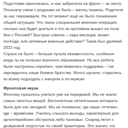
Подготовка закончилась, и нас забросили на фронт – за ленту.
Поначалу связи с родными не было – месяц тишины. Родители
за нас переживали. На тот момент ещё не было понимания
общей ситуации. Что такое специальная военная операция,
сколько она будет длиться и что за противник вышел на поле
боя с Россией? Быстрая схватка – пара месяцев, может
полгода, или затяжные военные действия? Таков был далёкий
2022 год.
Страха не было – больше пугала неизвестность, особенно
когда ты не получал военного образования. Но все ребята
были настроены серьёзно, чувствовалась поддержка – так
зарождалось наше боевое братство. Много шутили, старались
ко всему подходить с юмором и по-мужски.
Фронтовая наука
Многому пришлось учиться уже на передовой. Мы не знали
самых простых вещей. Беспилотные летательные аппараты
были для нас загадкой. Мы не понимали, где наши «птички»,
где – вражеские. Учились слышать выходы, характерные для
артиллерийских обстрелов либо танковых. Снаряд летит с
дозвуковой скоростью по своей траектории. Это значит, что