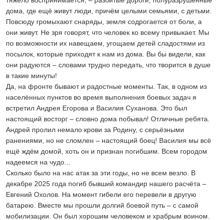
тяжело воспринимается, – разбитые дороги, полуразрушенные
дома, где ещё живут люди, причём целыми семьями, с детьми.
Повсюду громыхают снаряды, земля содрогается от боли, а
они живут. Не зря говорят, что человек ко всему привыкает. Мы
по возможности их навещаем, угощаем детей сладостями из
посылок, которые приходят к нам из дома. Вы бы видели, как
они радуются – словами трудно передать, что творится в душе
в такие минуты!
Да, на фронте бывают и радостные моменты. Так, в одном из
населённых пунктов во время выполнения боевых задач я
встретил Андрея Егорова и Василия Суханова. Это был
настоящий восторг – словно дома побывал! Отличные ребята.
Андрей пролил немало крови за Родину, с серьёзными
ранениями, но не сломлен – настоящий боец! Василия мы всё
ещё ждём домой, хоть он и признан погибшим. Всем городом
надеемся на чудо...
Сколько было на нас атак за эти годы, но не всем везло. В
декабре 2025 года погиб бывший командир нашего расчёта –
Евгений Охолов. На момент гибели его перевели в другую
батарею. Вместе мы прошли долгий боевой путь – с самой
мобилизации. Он был хорошим человеком и храбрым воином.