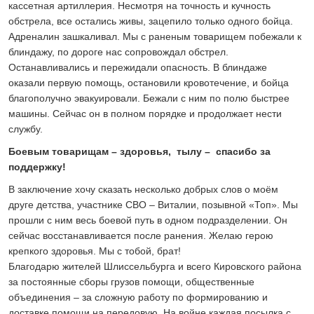
кассетная артиллерия. Несмотря на точность и кучность
обстрела, все остались живы, зацепило только одного бойца.
Адреналин зашкаливал. Мы с раненым товарищем побежали к
блиндажу, по дороге нас сопровождал обстрел.
Останавливались и пережидали опасность. В блиндаже
оказали первую помощь, остановили кровотечение, и бойца
благополучно эвакуировали. Бежали с ним по полю быстрее
машины. Сейчас он в полном порядке и продолжает нести
службу.
Боевым товарищам – здоровья, тылу – спасибо за
поддержку!
В заключение хочу сказать несколько добрых слов о моём
друге детства, участнике СВО – Виталии, позывной «Топ». Мы
прошли с ним весь боевой путь в одном подразделении. Он
сейчас восстанавливается после ранения. Желаю герою
крепкого здоровья. Мы с тобой, брат!
Благодарю жителей Шлиссельбурга и всего Кировского района
за постоянные сборы грузов помощи, общественные
объединения – за сложную работу по формированию и
доставке помощи на передовую. На войне каждая посылка с