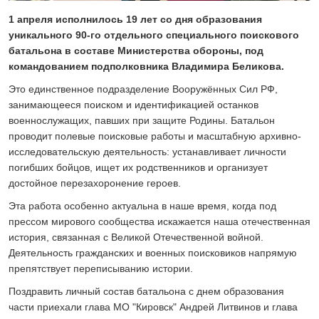
24 ИЮЛЯ 2026
1 апреля исполнилось 19 лет со дня образования
ОБЩЕСТВО
уникального 90-го отдельного специального поискового
Скоро в школу!
батальона в составе Министерства обороны, под
24 ИЮЛЯ 2026
командованием подполковника Владимира Беликова.
ОБЩЕСТВО
Спрашивали? Отвечаем!
Это единственное подразделение Вооружённых Сил РФ,
занимающееся поиском и идентификацией останков
04 АВГУСТА 2026
военнослужащих, павших при защите Родины. Батальон
проводит полевые поисковые работы и масштабную архивно-
исследовательскую деятельность: устанавливает личности
погибших бойцов, ищет их родственников и организует
достойное перезахоронение героев.
Эта работа особенно актуальна в наше время, когда под
прессом мирового сообщества искажается наша отечественная
история, связанная с Великой Отечественной войной.
Деятельность гражданских и военных поисковиков напрямую
препятствует переписыванию истории.
Поздравить личный состав батальона с днем образования
части приехали глава МО "Кировск" Андрей Литвинов и глава