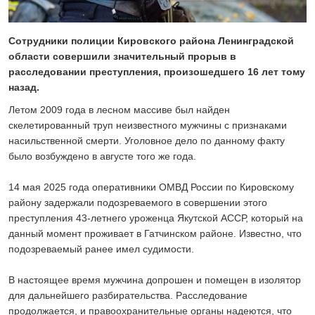
24 ИЮЛЯ 2026
ОБЩЕСТВО
Скоро в школу!
Сотрудники полиции Кировского района Ленинградской
области совершили значительный прорыв в
24 ИЮЛЯ 2026
расследовании преступления, произошедшего 16 лет тому
ОБЩЕСТВО
назад.
Спрашивали? Отвечаем!
04 АВГУСТА 2026
Летом 2009 года в лесном массиве был найден
скелетированный труп неизвестного мужчины с признаками
насильственной смерти. Уголовное дело по данному факту
было возбуждено в августе того же года.
14 мая 2025 года оперативники ОМВД России по Кировскому
району задержали подозреваемого в совершении этого
преступления 43-летнего уроженца Якутской АССР, который на
данный момент проживает в Гатчинском районе. Известно, что
подозреваемый ранее имел судимости.
В настоящее время мужчина допрошен и помещен в изолятор
для дальнейшего разбирательства. Расследование
продолжается, и правоохранительные органы надеются, что