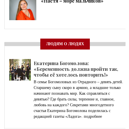
«Настя – море мальчиков»
ЛЮДЯМ О ЛЮДЯХ
Екатерина Богомолова:
«Беременность должна пройти так,
чтобы её хотелось повторить!»
В семье Богомоловых из Отрадного – девять детей.
Старшему сыну скоро в армию, а младшие только
начинают познавать мир. Как справляться с
девятью? Где брать силы, терпение и, главное,
любовь на каждого? Секретами многодетного
счастья Екатерина Богомолова поделилась с
редакцией газеты «Ладога».
подробнее