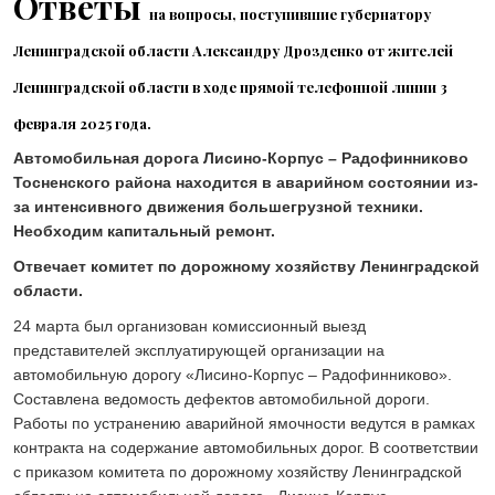
Ответы
Скоро в школу!
на вопросы, поступившие губернатору
24 ИЮЛЯ 2026
Ленинградской области
Александру Дрозденко от жителей
ОБЩЕСТВО
Спрашивали? Отвечаем!
Ленинградской области
в ходе прямой телефонной линии
3
04 АВГУСТА 2026
февраля 2025 года.
Автомобильная дорога Лисино-Корпус – Радофинниково
Тосненского района находится в аварийном состоянии из-
за интенсивного движения большегрузной техники.
Необходим капитальный ремонт.
Отвечает комитет по дорожному хозяйству Ленинградской
области.
24 марта был организован комиссионный выезд
представителей эксплуатирующей организации на
автомобильную дорогу «Лисино-Корпус – Радофинниково».
Составлена ведомость дефектов автомобильной дороги.
Работы по устранению аварийной ямочности ведутся в рамках
контракта на содержание автомобильных дорог. В соответствии
с приказом комитета по дорожному хозяйству Ленинградской