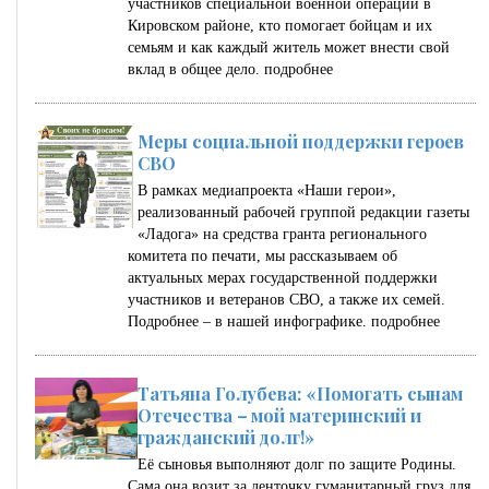
участников специальной военной операции в
Кировском районе, кто помогает бойцам и их
семьям и как каждый житель может внести свой
вклад в общее дело.
подробнее
Меры социальной поддержки героев
СВО
В рамках медиапроекта «Наши герои»,
реализованный рабочей группой редакции газеты
«Ладога» на средства гранта регионального
комитета по печати, мы рассказываем об
актуальных мерах государственной поддержки
участников и ветеранов СВО, а также их семей.
Подробнее – в нашей инфографике.
подробнее
Татьяна Голубева: «Помогать сынам
Отечества – мой материнский и
гражданский долг!»
Её сыновья выполняют долг по защите Родины.
Сама она возит за ленточку гуманитарный груз для