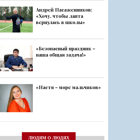
Андрей Пасаженников:
«Хочу, чтобы лапта
ский слёт
вернулась в школы»
Ленобласти стала серебряным ...
«Безопасный праздник –
наша общая задача!»
чище, а себя — каждый раз ещ...
о
«Настя – море мальчиков»
ЛЮДЯМ О ЛЮДЯХ