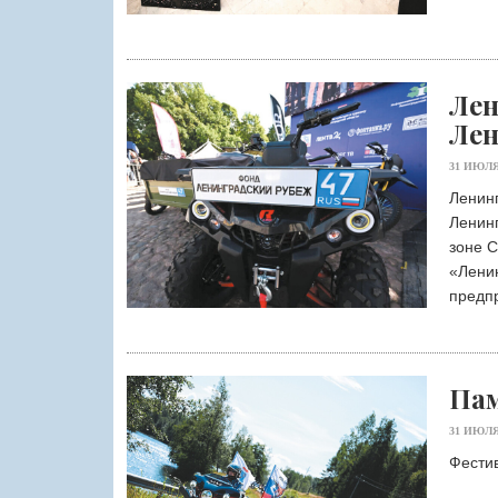
Лен
Лен
31 ИЮЛЯ
Ленин
Ленин
зоне 
«Ленин
предп
Пам
31 ИЮЛЯ
Фестив