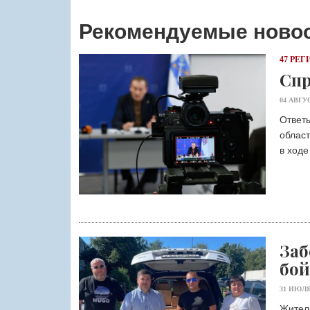
Рекомендуемые ново
47 РЕГ
Спр
04 АВГУ
Ответы
област
в ходе
Заб
бой
31 ИЮЛЯ
Жители