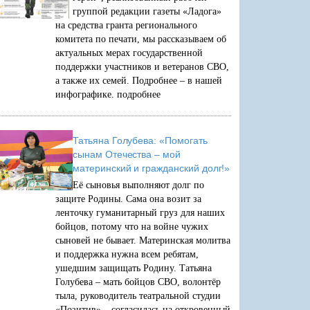
группой редакции газеты «Ладога»
на средства гранта регионального
комитета по печати, мы рассказываем об
актуальных мерах государственной
поддержки участников и ветеранов СВО,
а также их семей. Подробнее – в нашей
инфографике.
подробнее
Татьяна Голубева: «Помогать
сынам Отечества – мой
материнский и гражданский долг!»
Её сыновья выполняют долг по
защите Родины. Сама она возит за
ленточку гуманитарный груз для наших
бойцов, потому что на войне чужих
сыновей не бывает. Материнская молитва
и поддержка нужна всем ребятам,
ушедшим защищать Родину. Татьяна
Голубева – мать бойцов СВО, волонтёр
тыла, руководитель театральной студии
«Позитив» – согласилась на откровенный