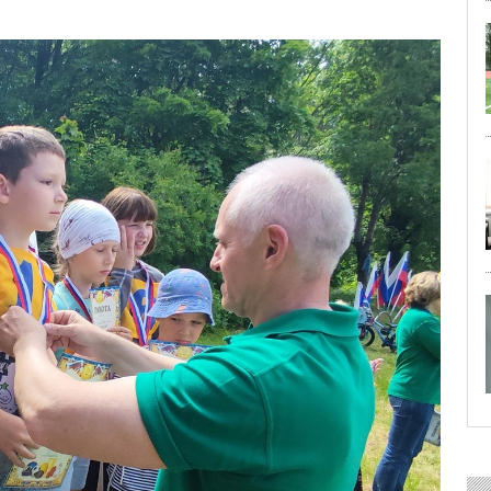
29 ИЮЛЯ 2026
ОБЩЕСТВО
Особенный спортивно-турист
29 ИЮЛЯ 2026
ОБЩЕСТВО
Юлия Бахир в составе сборной 
27 ИЮЛЯ 2026
ОБЩЕСТВО
Трудовой отряд: делаем город 
27 ИЮЛЯ 2026
ОБЩЕСТВО
Новоселье в поселке Синявин
24 ИЮЛЯ 2026
ОБЩЕСТВО
Скоро в школу!
24 ИЮЛЯ 2026
ОБЩЕСТВО
Спрашивали? Отвечаем!
04 АВГУСТА 2026