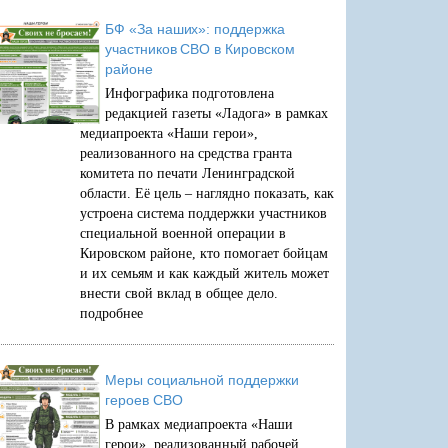
БФ «За наших»: поддержка
участников СВО в Кировском
районе
Инфографика подготовлена
редакцией газеты «Ладога» в рамках
медиапроекта «Наши герои»,
реализованного на средства гранта
комитета по печати Ленинградской
области. Её цель – наглядно показать, как
устроена система поддержки участников
специальной военной операции в
Кировском районе, кто помогает бойцам
и их семьям и как каждый житель может
внести свой вклад в общее дело.
подробнее
Меры социальной поддержки
героев СВО
В рамках медиапроекта «Наши
герои», реализованный рабочей