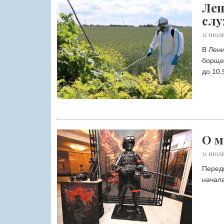
Лен
слу
31 ИЮЛЯ
В Лени
борще
до 10,5
О м
31 ИЮЛЯ
Перед
начала