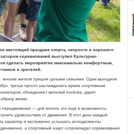
ся настоящий праздник спорта, скорости и хорошего
изатором соревнований выступил Культурно-
лся сделать мероприятие максимально комфортным,
тников и зрителей.
: многие жители пришли целыми семьями. Одни выходили
рибун, третьи просто наслаждались ярким спортивным
анизаторов, объединяют жителей посёлка, дарят
образу жизни.
м передвижения — для многих это ещё и возможность
олучить удовольствие от движения. В этот день каждый
зать характер и заслуженно услышать аплодисменты
и динамично, а спортивный азарт сопровождал соревнования