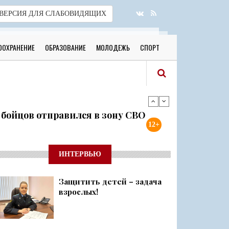
ВЕРСИЯ
ДЛЯ СЛАБОВИДЯЩИХ
ООХРАНЕНИЕ
ОБРАЗОВАНИЕ
МОЛОДЕЖЬ
СПОРТ
я бойцов отправился в зону СВО
12+
готовы к новому учебному году
ИНТЕРВЬЮ
Защитить детей – задача
 о 500 днях стойкости и бое...
взрослых!
ий район