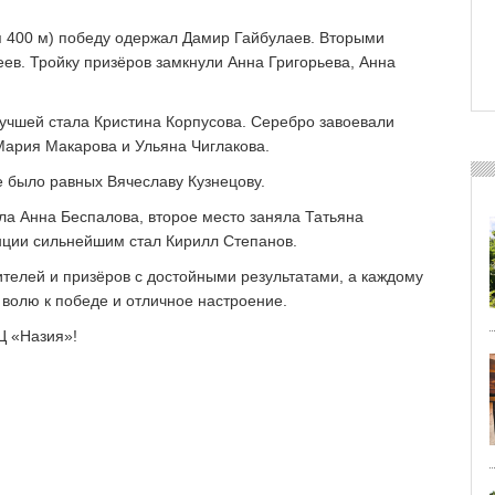
я 400 м) победу одержал Дамир Гайбулаев. Вторыми
в. Тройку призёров замкнули Анна Григорьева, Анна
лучшей стала Кристина Корпусова. Серебро завоевали
Мария Макарова и Ульяна Чиглакова.
е было равных Вячеславу Кузнецову.
ала Анна Беспалова, второе место заняла Татьяна
нции сильнейшим стал Кирилл Степанов.
телей и призёров с достойными результатами, а каждому
 волю к победе и отличное настроение.
Ц «Назия»!