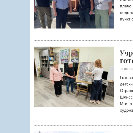
плечо 
неделе
пункт 
Учр
гот
31 ИЮЛЯ
Готовн
детски
Отрадн
Шлисс
Мги, а
худож