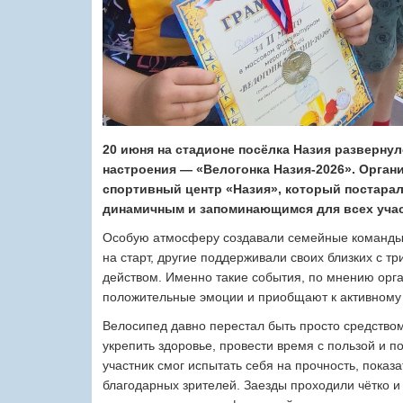
20 июня на стадионе посёлка Назия развернул
настроения — «Велогонка Назия-2026». Орган
спортивный центр «Назия», который постара
динамичным и запоминающимся для всех учас
Особую атмосферу создавали семейные команды
на старт, другие поддерживали своих близких с т
действом. Именно такие события, по мнению орг
положительные эмоции и приобщают к активному 
Велосипед давно перестал быть просто средство
укрепить здоровье, провести время с пользой и п
участник смог испытать себя на прочность, пока
благодарных зрителей. Заезды проходили чётко 