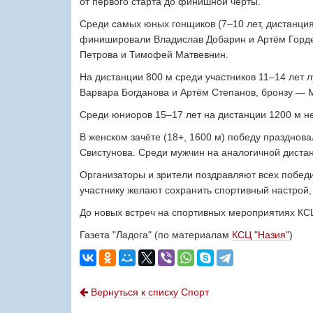
от первого старта до финишной черты.
Среди самых юных гонщиков (7–10 лет, дистанци
финишировали Владислав Добарин и Артём Гордее
Петрова и Тимофей Матвевнин.
На дистанции 800 м среди участников 11–14 лет 
Варвара Богданова и Артём Степанов, бронзу — 
Среди юниоров 15–17 лет на дистанции 1200 м н
В женском зачёте (18+, 1600 м) победу празднов
Свистунова. Среди мужчин на аналогичной диста
Организаторы и зрители поздравляют всех победи
участнику желают сохранить спортивный настрой,
До новых встреч на спортивных мероприятиях КС
Газета "Ладога" (по материалам
КСЦ "Назия"
)
Вернуться к списку Спорт