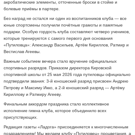
акробатические элементы, отточенные броски в стойке и
болевые приёмы в партере.
Без наград не остался ни один из воспитанников клуба — все
юные спортсмены получили почётные грамоты и памятные
подарки. Особую гордость клуба составляют четверо учеников,
которые тренируются с самого первого дня основания
«Путиловца»: Александр Васильев, Артём Кириллов, Ратмир и
Вестислав Агеевы.
Важным событием вечера стало вручение официальных
спортивных разрядов. Приказом директора Кировской
спортивной школы от 25 мая 2026 года путиловцы официально
подтвердили звания: 3-й юношеский разряд присвоен Андрею
Петрову и Максиму Икко, а 2-й юношеский разряд — Артёму
Кириллову и Ратмиру Агееву.
Финальным аккордом праздника стало коллективное
исполнение гимна клуба, которое объединило всех
присутствующих.
Редакция газеты «Ладога» присоединяется к многочисленным
поздравлениям! Мы желаем клубу «Путиловец» процветания, а