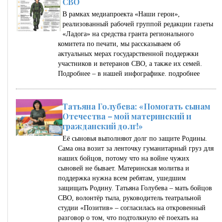
СВО
В рамках медиапроекта «Наши герои»,
реализованный рабочей группой редакции газеты
«Ладога» на средства гранта регионального
комитета по печати, мы рассказываем об
актуальных мерах государственной поддержки
участников и ветеранов СВО, а также их семей.
Подробнее – в нашей инфографике.
подробнее
Татьяна Голубева: «Помогать сынам
Отечества – мой материнский и
гражданский долг!»
Её сыновья выполняют долг по защите Родины.
Сама она возит за ленточку гуманитарный груз для
наших бойцов, потому что на войне чужих
сыновей не бывает. Материнская молитва и
поддержка нужна всем ребятам, ушедшим
защищать Родину. Татьяна Голубева – мать бойцов
СВО, волонтёр тыла, руководитель театральной
студии «Позитив» – согласилась на откровенный
разговор о том, что подтолкнуло её поехать на