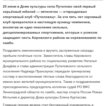
24 ИЮЛЯ 2026
20 июня в Доме культуры села Путилово свой первый
ОБЩЕСТВО
серьёзный юбилей — пятилетие — отпраздновал
Спрашивали? Отвечаем!
спортивный клуб «Путиловец». За эти пять лет скромный
10 АВГУСТА 2026
клуб превратился в настоящую кузницу чемпионов,
воспитав не одно поколение сильных,
дисциплинированных спортсменов, которые с успехом
защищают честь Кировского района на соревнованиях по
самбо.
Поздравить именинников и вручить заслуженные награды
прибыли почётные гости. Заместитель главы Кировского
муниципального района по социальному развитию Наталья
Дождёва и глава администрации Путиловского сельского
поселения Надежда Пранскунас передали тренерскому
составу и воспитанникам тёплые слова благодарности от
имени всех жителей муниципалитета. Также к поздравлениям
присоединились председатель коллегии судей РО ВФС
Ленинградской области по самбо, мастер спорта России Роман
Мотылев и директор Дома культуры Елена Куртасова.
Главным героем вечера стал бессменный руководитель и