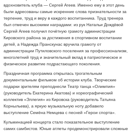
вдохновитель клуба — Сергей Агеев. Именно ему в этот день
были адресованы самые искренние слова признательности за
терпение, труд и веру в каждого воспитанника. Труд тренера
был отмечен высокими наградами: из рук Натальи Дождёвой
Сергей Агеев получил почётную грамоту администрации
Кировского района за достижения в спортивном воспитании
детей, а Надежда Пранскунас вручила грамоту от
администрации Путиловского поселения за профессионализм,
многолетний труд и значительный вклад в патриотическое и
физическое развитие подрастающего поколения.
Праздничная программа открылась трогательным
документальным фильмом об истории клуба. Творческие
подарки зрителям преподнесли Театр танца «Олимпия»
(руководитель Екатерина Акатова) и хореографический
коллектив «Эллегия» из Кировска (руководитель Татьяна
Корныльева), а яркую музыкальную ноту добавило
выступление Семёна Немцева с песней «Герои спорта».
Кульминацией концерта стало показательное выступление
самих самбистов. Юные атлеты продемонстрировали сложные