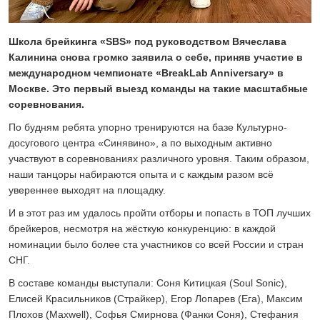
24 ИЮЛЯ 2026
ОБЩЕСТВО
Спрашивали? Отвечаем!
Школа брейкинга «SBS» под руководством Вячеслава
Калинина снова громко заявила о себе, приняв участие в
04 АВГУСТА 2026
международном чемпионате «BreakLab Anniversary» в
Москве. Это первый выезд команды на такие масштабные
соревнования.
По будням ребята упорно тренируются на базе Культурно-
досугового центра «Синявино», а по выходным активно
участвуют в соревнованиях различного уровня. Таким образом,
наши танцоры набираются опыта и с каждым разом всё
увереннее выходят на площадку.
И в этот раз им удалось пройти отборы и попасть в ТОП лучших
брейкеров, несмотря на жёсткую конкуренцию: в каждой
номинации было более ста участников со всей России и стран
СНГ.
В составе команды выступали: Соня Китицкая (Soul Sonic),
Елисей Красильников (Страйкер), Егор Лопарев (Ега), Максим
Плохов (Maxwell), Софья Смирнова (Фанки Соня), Стефания