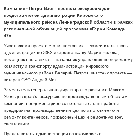
24 ИЮЛЯ 2026
Компания «Петро-Васт» провела экскурсию для
ОБЩЕСТВО
представителей администрации Кировского
Спрашивали? Отвечаем!
муниципального района Ленинградской области в рамках
04 АВГУСТА 2026
региональной обучающей программы «Герои Команды
47».
Участниками проекта стали: наставник — заместитель главы
администрации по ЖКХ и строительству Мария Нилова;
помощник наставника — начальник управления по дорожному
хозяйству и транспорту администрации Кировского
муниципального района Валерий Петров; участник проекта —
ветеран СВО Андрей Мик.
Заместитель генерального директора по развитию Максим
Усольцев провёл экскурсию по производственным объектам
компании, продемонстрировал ключевые этапы работы
предприятия: производственный цех по изготовлению и
ремонту контейнеров, покрасочный цех и ремонтную зону
спецтехники.
Представители администрации ознакомились с