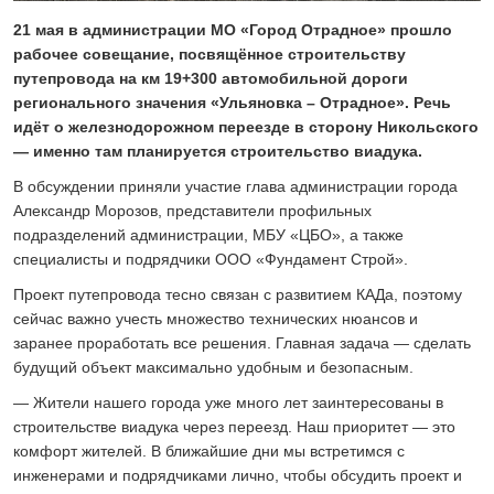
24 ИЮЛЯ 2026
21 мая в администрации МО «Город Отрадное» прошло
ОБЩЕСТВО
рабочее совещание, посвящённое строительству
Скоро в школу!
путепровода на км 19+300 автомобильной дороги
24 ИЮЛЯ 2026
регионального значения «Ульяновка – Отрадное». Речь
ОБЩЕСТВО
идёт о железнодорожном переезде в сторону Никольского
Спрашивали? Отвечаем!
— именно там планируется строительство виадука.
04 АВГУСТА 2026
В обсуждении приняли участие глава администрации города
Александр Морозов, представители профильных
подразделений администрации, МБУ «ЦБО», а также
специалисты и подрядчики ООО «Фундамент Строй».
Проект путепровода тесно связан с развитием КАДа, поэтому
сейчас важно учесть множество технических нюансов и
заранее проработать все решения. Главная задача — сделать
будущий объект максимально удобным и безопасным.
— Жители нашего города уже много лет заинтересованы в
строительстве виадука через переезд. Наш приоритет — это
комфорт жителей. В ближайшие дни мы встретимся с
инженерами и подрядчиками лично, чтобы обсудить проект и