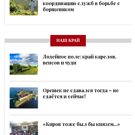
координацию служб в борьбе с
борщевиком
НАШ КРАЙ
Лодейное поле: край карелов,
вепсов и чуди
Орешек не сдавался тогда – не
сдаётся и сейчас!
«Киров тоже был бы князем...»