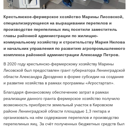
24 ИЮЛЯ 2026
ОБЩЕСТВО
Скоро в школу!
Крестьянское-фермерское хозяйство Марины Лисовской,
24 ИЮЛЯ 2026
специализирующееся на выращивании перепелов и
ОБЩЕСТВО
производстве перепелиных яиц посетили заместитель
Спрашивали? Отвечаем!
главы районной администрации по жилищно-
04 АВГУСТА 2026
коммунальному хозяйству и строительству Мария Нилова
и начальник управления по развитию агропромышленного
комплекса районной администрации Александр Петров.
В 2020 году крестьянско-фермерскому хозяйству Марины
Лисовской был предоставлен грант губернатора Ленинградской
области Александра Дрозденко в форме субсидии на создание
и развитие хозяйства в рамках программы «Агростартап».
Благодаря финансовому обеспечению затрат в рамках
реализации данного гранта фермерское хозяйство получило
возможность приобрести земельный участок в Кировском
районе Ленинградской области площадью 1,3 гектара и
организовать на нём содержание перепелов и производство
перепелиных яиц. За счёт полученных бюджетных средств был