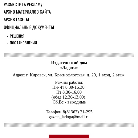
ОБЩЕСТВО
РАЗМЕСТИТЬ РЕКЛАМУ
Шлиссельбург не сдался: правда о 500
АРХИВ МАТЕРИАЛОВ САЙТА
днях стойкости и бое...
АРХИВ ГАЗЕТЫ
30 ИЮЛЯ 2026
ОФИЦИАЛЬНЫЕ ДОКУМЕНТЫ
ОБЩЕСТВО
С рабочим визитом в Кировский район
РЕШЕНИЯ
ПОСТАНОВЛЕНИЯ
29 ИЮЛЯ 2026
ОБЩЕСТВО
Особенный спортивно-туристский слёт
Издательский дом
29 ИЮЛЯ 2026
«Ладога»
ОБЩЕСТВО
Адрес: г. Кировск, ул. Краснофлотская, д. 20, 1 вход, 2 этаж.
Юлия Бахир в составе сборной
Режим работы:
Ленобласти стала серебряным ...
Пн-Чт 8.30-16.30,
Пт 8.30-16.00
27 ИЮЛЯ 2026
(обед 12.30-13.00).
ОБЩЕСТВО
Сб,Вс - выходные
Трудовой отряд: делаем город чище, а
себя — каждый раз ещ...
Телефон
8(81362) 21-295
gazeta_ladoga@mail.ru
27 ИЮЛЯ 2026
ОБЩЕСТВО
Новоселье в поселке Синявино