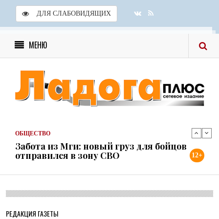
ДЛЯ СЛАБОВИДЯЩИХ
МЕНЮ
ОБЩЕСТВО
Скоро в школу!
24 ИЮЛЯ 2026
ОБЩЕСТВО
Спрашивали? Отвечаем!
04 АВГУСТА 2026
ОБЩЕСТВО
Забота из Мги: новый груз для бойцов
отправился в зону СВО
12+
31 ИЮЛЯ 2026
ОБЩЕСТВО
Учреждения культуры района готовы к
новому учебному году
31 ИЮЛЯ 2026
РЕДАКЦИЯ ГАЗЕТЫ