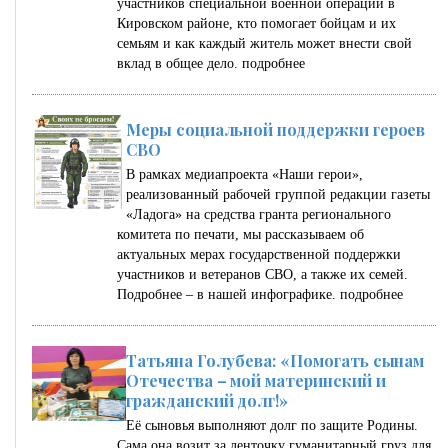
участников специальной военной операции в
Кировском районе, кто помогает бойцам и их
семьям и как каждый житель может внести свой
вклад в общее дело.
подробнее
Меры социальной поддержки героев
СВО
В рамках медиапроекта «Наши герои»,
реализованный рабочей группой редакции газеты
«Ладога» на средства гранта регионального
комитета по печати, мы рассказываем об
актуальных мерах государственной поддержки
участников и ветеранов СВО, а также их семей.
Подробнее – в нашей инфографике.
подробнее
Татьяна Голубева: «Помогать сынам
Отечества – мой материнский и
гражданский долг!»
Её сыновья выполняют долг по защите Родины.
Сама она возит за ленточку гуманитарный груз для