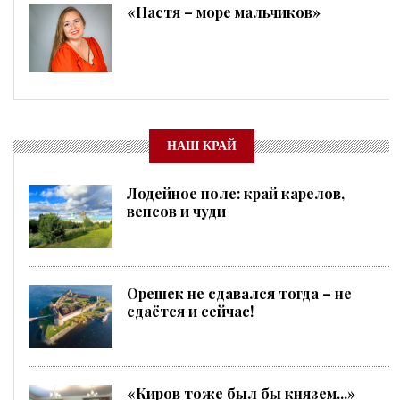
«Настя – море мальчиков»
НАШ КРАЙ
Лодейное поле: край карелов,
вепсов и чуди
Орешек не сдавался тогда – не
сдаётся и сейчас!
«Киров тоже был бы князем...»