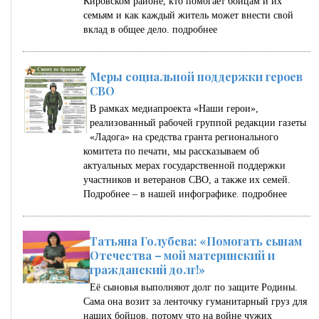
Кировском районе, кто помогает бойцам и их
семьям и как каждый житель может внести свой
вклад в общее дело.
подробнее
Меры социальной поддержки героев
СВО
В рамках медиапроекта «Наши герои»,
реализованный рабочей группой редакции газеты
«Ладога» на средства гранта регионального
комитета по печати, мы рассказываем об
актуальных мерах государственной поддержки
участников и ветеранов СВО, а также их семей.
Подробнее – в нашей инфографике.
подробнее
Татьяна Голубева: «Помогать сынам
Отечества – мой материнский и
гражданский долг!»
Её сыновья выполняют долг по защите Родины.
Сама она возит за ленточку гуманитарный груз для
наших бойцов, потому что на войне чужих