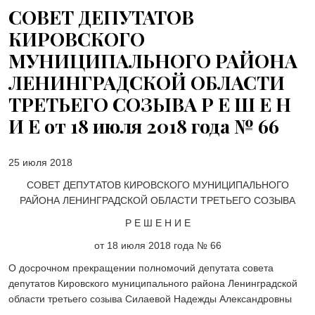
ОБЩЕСТВО
СОВЕТ ДЕПУТАТОВ
Шлиссельбург не сдался: правда о 500
днях стойкости и бое...
КИРОВСКОГО
30 ИЮЛЯ 2026
МУНИЦИПАЛЬНОГО РАЙОНА
ОБЩЕСТВО
ЛЕНИНГРАДСКОЙ ОБЛАСТИ
С рабочим визитом в Кировский район
ТРЕТЬЕГО СОЗЫВА Р Е Ш Е Н
29 ИЮЛЯ 2026
ОБЩЕСТВО
И Е от 18 июля 2018 года № 66
Особенный спортивно-туристский слёт
29 ИЮЛЯ 2026
25 июля 2018
ОБЩЕСТВО
Юлия Бахир в составе сборной
СОВЕТ ДЕПУТАТОВ КИРОВСКОГО МУНИЦИПАЛЬНОГО
Ленобласти стала серебряным ...
РАЙОНА ЛЕНИНГРАДСКОЙ ОБЛАСТИ ТРЕТЬЕГО СОЗЫВА
27 ИЮЛЯ 2026
Р Е Ш Е Н И Е
ОБЩЕСТВО
Трудовой отряд: делаем город чище, а
от 18 июля 2018 года № 66
себя — каждый раз ещ...
О досрочном прекращении полномочий депутата совета
27 ИЮЛЯ 2026
депутатов Кировского муниципального района Ленинградской
ОБЩЕСТВО
области третьего созыва Силаевой Надежды Александровны
Новоселье в поселке Синявино