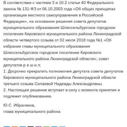
В соответствии с частями 3 и 10.2 статьи 40 Федерального
24 ИЮЛЯ 2026
закона № 131-ФЗ от 06.10.2003 года «Об общих принципах
ОБЩЕСТВО
организации местного самоуправления в Российской
Скоро в школу!
Федерации», на основании решения совета депутатов
24 ИЮЛЯ 2026
муниципального образования Шлиссельбургское городское
ОБЩЕСТВО
поселение Кировского муниципального района Ленинградской
Спрашивали? Отвечаем!
области четвертого созыва от 02 июля 2018 года №1 «Об
04 АВГУСТА 2026
избрании главы муниципального образования
Шлиссельбургское городское поселение Кировского
муниципального района Ленинградской области», совет
депутатов р е ш и л:
1. Досрочно прекратить полномочия депутата совета депутатов
Кировского муниципального района Ленинградской области
третьего созыва Силаевой Надежды Александровны.
2. Настоящее решение вступает в силу с момента принятия и
подлежит опубликованию.
Ю.С. Ибрагимов,
глава муниципального района