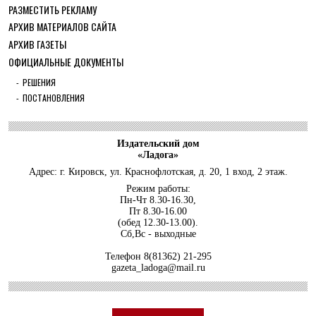
30 ИЮЛЯ 2026
РАЗМЕСТИТЬ РЕКЛАМУ
ОБЩЕСТВО
АРХИВ МАТЕРИАЛОВ САЙТА
С рабочим визитом в Кировский район
АРХИВ ГАЗЕТЫ
29 ИЮЛЯ 2026
ОФИЦИАЛЬНЫЕ ДОКУМЕНТЫ
ОБЩЕСТВО
РЕШЕНИЯ
Особенный спортивно-туристский слёт
ПОСТАНОВЛЕНИЯ
29 ИЮЛЯ 2026
ОБЩЕСТВО
Юлия Бахир в составе сборной
Издательский дом
Ленобласти стала серебряным ...
«Ладога»
27 ИЮЛЯ 2026
Адрес: г. Кировск, ул. Краснофлотская, д. 20, 1 вход, 2 этаж.
ОБЩЕСТВО
Режим работы:
Трудовой отряд: делаем город чище, а
Пн-Чт 8.30-16.30,
себя — каждый раз ещ...
Пт 8.30-16.00
(обед 12.30-13.00).
27 ИЮЛЯ 2026
Сб,Вс - выходные
ОБЩЕСТВО
Телефон
8(81362) 21-295
Новоселье в поселке Синявино
gazeta_ladoga@mail.ru
24 ИЮЛЯ 2026
ОБЩЕСТВО
Скоро в школу!