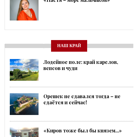
НАШ КРАЙ
Лодейное поле: край карелов,
вепсов и чуди
Орешек не сдавался тогда – не
сдаётся и сейчас!
«Киров тоже был бы князем...»