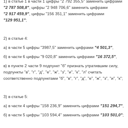
1) в статье 1 в части 1 цифры "2 792 355,5" заменить цифрами
"2 787 508,8"
, цифры "2 948 706,6" заменить цифрами
"2 917 459,9"
, цифры "156 351,1" заменить цифрами
"129 951,1"
;
2) в статье 4:
а) в части 5 цифры "3987,5" заменить цифрами
"4 501,3"
,
б) в части 6 цифры "9 020,8" заменить цифрами
"16 372,5"
,
в) в пункте 2 части 9 подпункт "б" признать утратившим силу,
подпункты "в", "г", "д", "е", "ж", "з", "и", "к", "л" считать
соответственно подпунктами "б", "в", "г", "д", "е", "ж", "з", "и", "к";
3) в статье 5:
а) в части 4 цифры "158 236,9" заменить цифрами
"­­­­­­­­­­­­­­­­­­­­­­151 294,7"
,
б) в части 5 цифры "103 594,4" заменить цифрами
"103 501,0"
;