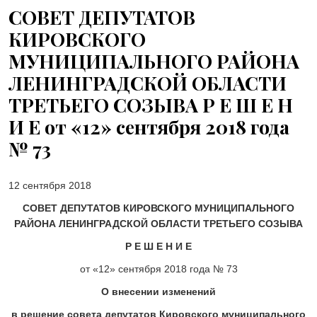
30 ИЮЛЯ 2026
СОВЕТ ДЕПУТАТОВ
ОБЩЕСТВО
КИРОВСКОГО
С рабочим визитом в Кировский район
29 ИЮЛЯ 2026
МУНИЦИПАЛЬНОГО РАЙОНА
ОБЩЕСТВО
ЛЕНИНГРАДСКОЙ ОБЛАСТИ
Особенный спортивно-туристский слёт
ТРЕТЬЕГО СОЗЫВА Р Е Ш Е Н
29 ИЮЛЯ 2026
ОБЩЕСТВО
И Е от «12» сентября 2018 года
Юлия Бахир в составе сборной
№ 73
Ленобласти стала серебряным ...
27 ИЮЛЯ 2026
ОБЩЕСТВО
12 сентября 2018
Трудовой отряд: делаем город чище, а
себя — каждый раз ещ...
СОВЕТ ДЕПУТАТОВ КИРОВСКОГО МУНИЦИПАЛЬНОГО
РАЙОНА ЛЕНИНГРАДСКОЙ ОБЛАСТИ ТРЕТЬЕГО СОЗЫВА
27 ИЮЛЯ 2026
ОБЩЕСТВО
Р Е Ш Е Н И Е
Новоселье в поселке Синявино
от «12» сентября 2018 года № 73
24 ИЮЛЯ 2026
О внесении изменений
ОБЩЕСТВО
Скоро в школу!
в решение совета депутатов Кировского муниципального