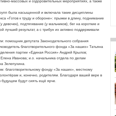
ртивно-массовых и оздоровительных мероприятиях, а также
групп была насыщенной и включала такие дисциплины
кса «Готов к труду и обороне»: прыжки в длину, поднимание
 девочек), подтягивание (у мальчиков), бег на короткие и
й лучший результат, а с трибун их активно поддерживали
шли: помощник депутата Законодательного собрания
ководитель благотворительного фонда «За наших» Татьяна
тделения партии «Единая Россия» Андрей Крылов;
Елена Иванова; и.о. начальника отдела по делам
на Зелепухина.
ным: благотворительному фонду «За наших», местному
олонтёрам и, конечно, родителям. Благодаря вашей вере в
в будущем будут сиять ещё ярче.