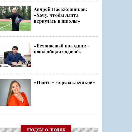
Андрей Пасаженников:
«Хочу, чтобы лапта
ский слёт
вернулась в школы»
Ленобласти стала серебряным ...
«Безопасный праздник –
наша общая задача!»
чище, а себя — каждый раз ещ...
о
«Настя – море мальчиков»
ЛЮДЯМ О ЛЮДЯХ