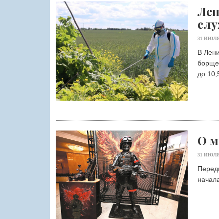
Лен
слу
31 ИЮЛЯ
В Лени
борще
до 10,5
О м
31 ИЮЛЯ
Перед
начала