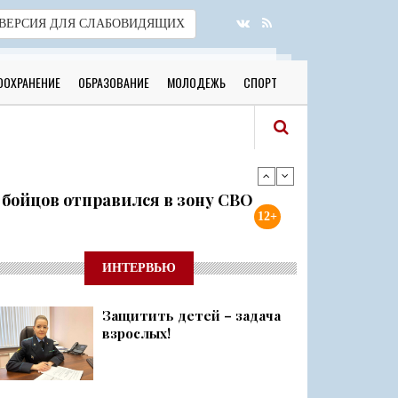
ВЕРСИЯ
ДЛЯ СЛАБОВИДЯЩИХ
ООХРАНЕНИЕ
ОБРАЗОВАНИЕ
МОЛОДЕЖЬ
СПОРТ
я бойцов отправился в зону СВО
12+
готовы к новому учебному году
ИНТЕРВЬЮ
Защитить детей – задача
 о 500 днях стойкости и бое...
взрослых!
ий район