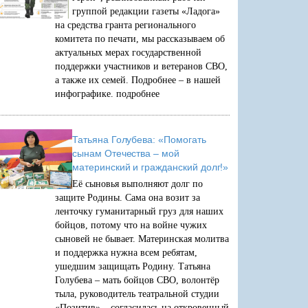
группой редакции газеты «Ладога»
на средства гранта регионального
комитета по печати, мы рассказываем об
актуальных мерах государственной
поддержки участников и ветеранов СВО,
а также их семей. Подробнее – в нашей
инфографике.
подробнее
Татьяна Голубева: «Помогать
сынам Отечества – мой
материнский и гражданский долг!»
Её сыновья выполняют долг по
защите Родины. Сама она возит за
ленточку гуманитарный груз для наших
бойцов, потому что на войне чужих
сыновей не бывает. Материнская молитва
и поддержка нужна всем ребятам,
ушедшим защищать Родину. Татьяна
Голубева – мать бойцов СВО, волонтёр
тыла, руководитель театральной студии
«Позитив» – согласилась на откровенный