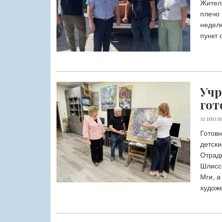
Жители
плечо 
неделе
пункт 
Учр
гот
31 ИЮЛЯ
Готовн
детски
Отрадн
Шлисс
Мги, а
худож