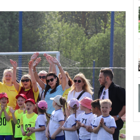
29 ИЮЛЯ 2026
ОБЩЕСТВО
Особенный спортивно-турист
29 ИЮЛЯ 2026
ОБЩЕСТВО
Юлия Бахир в составе сборной 
27 ИЮЛЯ 2026
ОБЩЕСТВО
Трудовой отряд: делаем город 
27 ИЮЛЯ 2026
ОБЩЕСТВО
Новоселье в поселке Синявин
24 ИЮЛЯ 2026
ОБЩЕСТВО
Скоро в школу!
24 ИЮЛЯ 2026
ОБЩЕСТВО
Спрашивали? Отвечаем!
04 АВГУСТА 2026