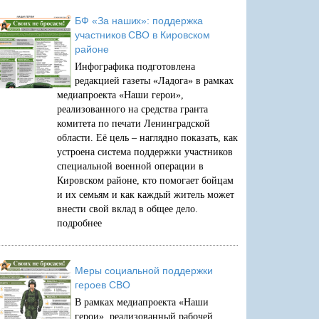
БФ «За наших»: поддержка
участников СВО в Кировском
районе
Инфографика подготовлена
редакцией газеты «Ладога» в рамках
медиапроекта «Наши герои»,
реализованного на средства гранта
комитета по печати Ленинградской
области. Её цель – наглядно показать, как
устроена система поддержки участников
специальной военной операции в
Кировском районе, кто помогает бойцам
и их семьям и как каждый житель может
внести свой вклад в общее дело.
подробнее
Меры социальной поддержки
героев СВО
В рамках медиапроекта «Наши
герои», реализованный рабочей