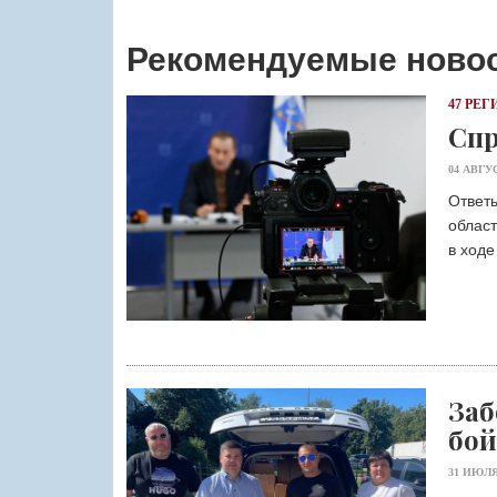
Рекомендуемые ново
47 РЕГ
Спр
04 АВГУ
Ответы
област
в ходе
Заб
бой
31 ИЮЛЯ