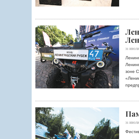
Лен
Лен
31 ИЮЛЯ
Ленин
Ленин
зоне 
«Ленин
предп
Пам
31 ИЮЛЯ
Фестив