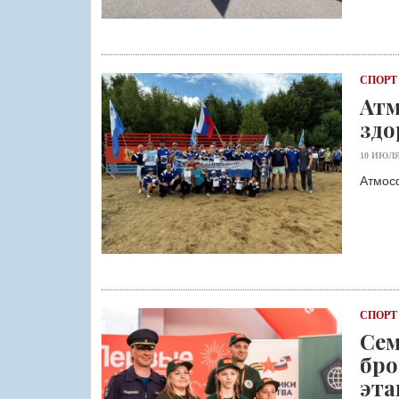
СПОРТ
Атм
здо
10 ИЮЛЯ
Атмос
СПОРТ
Се
бро
эта