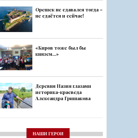
Орешек не сдавался тогда –
не сдаётся и сейчас!
«Киров тоже был бы
князем...»
Деревня Назия глазами
историка-краеведа
Александра Гришакова
НАШИ ГЕРОИ