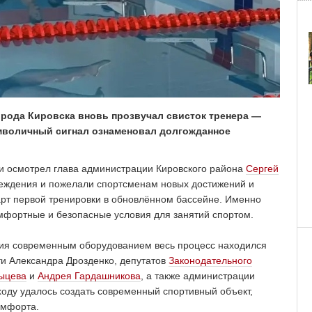
города Кировска вновь прозвучал свисток тренера —
имволичный сигнал ознаменовал долгожданное
⁣⁣⠀
и осмотрел глава администрации Кировского района
Сергей
реждения и пожелали спортсменам новых достижений и
арт первой тренировки в обновлённом бассейне. Именно
ртные и безопасные условия для занятий спортом.⁣⁣⠀⁣⁣⠀
ния современным оборудованием весь процесс находился
ти Александра Дрозденко, депутатов
Законодательного
ыцева
и
Андрея Гардашникова
, а также администрации
оду удалось создать современный спортивный объект,
мфорта.⁣⁣⠀