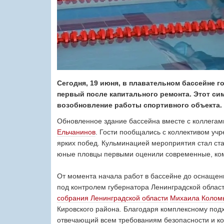
Сегодня, 19 июня, в плавательном бассейне 
первый после капитального ремонта. Этот с
возобновление работы спортивного объекта.⁣⁣⠀
Обновленное здание бассейна вместе с коллегам
Ельчанинов
. Гости пообщались с коллективом уч
ярких побед. Кульминацией мероприятия стал ст
юные пловцы первыми оценили современные, комфо
⁣⁣⠀
От момента начала работ в бассейне до оснаще
под контролем губернатора Ленинградской облас
собрания Ленинградской области
Михаила Колом
Кировского района. Благодаря комплексному подх
отвечающий всем требованиям безопасности и ко