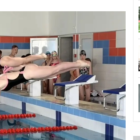
29 ИЮЛЯ 2026
ОБЩЕСТВО
Особенный спортивно-турист
29 ИЮЛЯ 2026
ОБЩЕСТВО
Юлия Бахир в составе сборной 
27 ИЮЛЯ 2026
ОБЩЕСТВО
Трудовой отряд: делаем город 
27 ИЮЛЯ 2026
ОБЩЕСТВО
Новоселье в поселке Синявин
24 ИЮЛЯ 2026
ОБЩЕСТВО
Скоро в школу!
24 ИЮЛЯ 2026
ОБЩЕСТВО
Спрашивали? Отвечаем!
04 АВГУСТА 2026