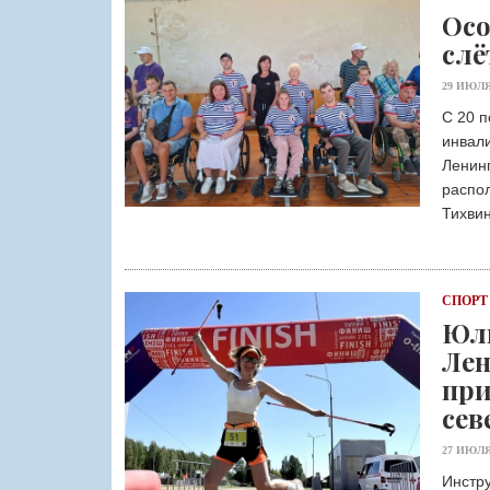
Осо
слё
29 ИЮЛЯ
С 20 п
инвал
Ленин
распол
Тихвин
СПОРТ
Юли
Лен
при
сев
27 ИЮЛЯ
Инстру