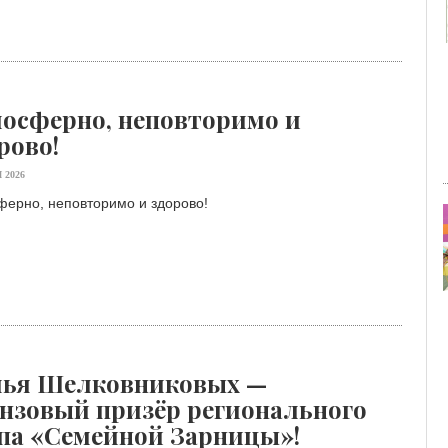
осферно, неповторимо и
рово!
 2026
ферно, неповторимо и здорово!
мья Шелковниковых —
нзовый призёр регионального
па «Семейной Зарницы»!