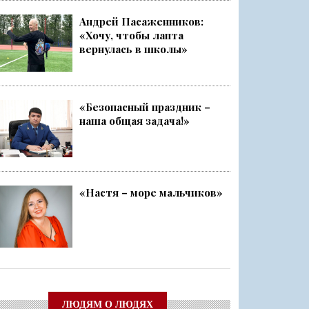
Андрей Пасаженников:
«Хочу, чтобы лапта
ский слёт
вернулась в школы»
Ленобласти стала серебряным ...
«Безопасный праздник –
наша общая задача!»
чище, а себя — каждый раз ещ...
о
«Настя – море мальчиков»
ЛЮДЯМ О ЛЮДЯХ