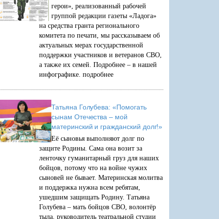
герои», реализованный рабочей
группой редакции газеты «Ладога»
на средства гранта регионального
комитета по печати, мы рассказываем об
актуальных мерах государственной
поддержки участников и ветеранов СВО,
а также их семей. Подробнее – в нашей
инфографике.
подробнее
Татьяна Голубева: «Помогать
сынам Отечества – мой
материнский и гражданский долг!»
Её сыновья выполняют долг по
защите Родины. Сама она возит за
ленточку гуманитарный груз для наших
бойцов, потому что на войне чужих
сыновей не бывает. Материнская молитва
и поддержка нужна всем ребятам,
ушедшим защищать Родину. Татьяна
Голубева – мать бойцов СВО, волонтёр
тыла, руководитель театральной студии