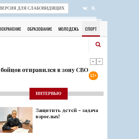
ВЕРСИЯ
ДЛЯ СЛАБОВИДЯЩИХ
ООХРАНЕНИЕ
ОБРАЗОВАНИЕ
МОЛОДЕЖЬ
СПОРТ
я бойцов отправился в зону СВО
12+
готовы к новому учебному году
ИНТЕРВЬЮ
Защитить детей – задача
 о 500 днях стойкости и бое...
взрослых!
ий район