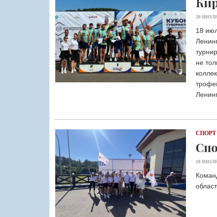
Кир
20 ИЮЛЯ
18 ию
Ленин
турнир
не тол
коллек
трофе
Ленинг
СПОРТ
Спо
18 ИЮЛЯ
Коман
облас