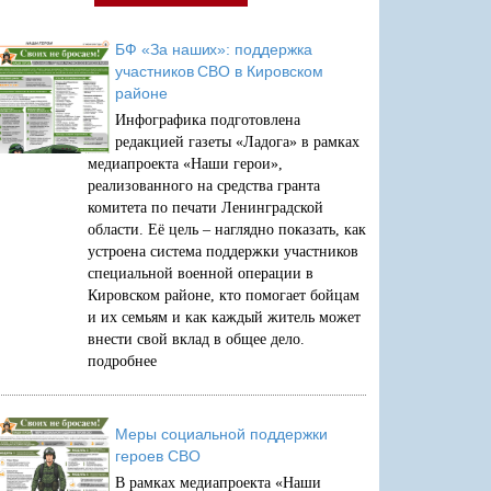
БФ «За наших»: поддержка
участников СВО в Кировском
районе
Инфографика подготовлена
редакцией газеты «Ладога» в рамках
медиапроекта «Наши герои»,
реализованного на средства гранта
комитета по печати Ленинградской
области. Её цель – наглядно показать, как
устроена система поддержки участников
специальной военной операции в
Кировском районе, кто помогает бойцам
и их семьям и как каждый житель может
внести свой вклад в общее дело.
подробнее
Меры социальной поддержки
героев СВО
В рамках медиапроекта «Наши