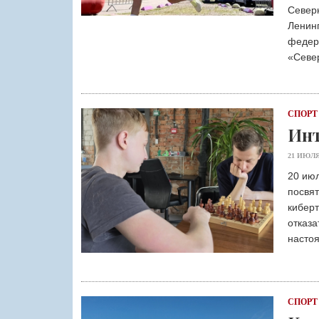
Север
Ленин
федера
«Севе
СПОРТ
Инт
21 ИЮЛЯ
20 июл
посвя
кибер
отказа
насто
СПОРТ