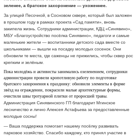
24 ИЮЛЯ 2026
зеленее, а братское захоронение — ухоженнее.
ОБЩЕСТВО
За улицей Песочной, в Сосновом сквере, который был заложен
Спрашивали? Отвечаем!
в прошлом году в рамках проекта «Сад памяти», вновь
04 АВГУСТА 2026
закипела жизнь. Сотрудники администрации, КДЦ «Синявино»,
МБУ «Благоустройство посёлка Синявино», педагоги и самые
маленькие жители — воспитанники детского сада вместе со
школьниками — вышли на посадку молодых сосенок. Они
обновили те места, где саженцы не прижились, чтобы сквер рос
крепким и зелёным.
Пока молодёжь и активисты занимались озеленением, сотрудники
администрации провели кропотливую работу по подготовке
братского захоронения к празднику: обновили элементы в форме
звёзд на ограждении, покрасили малые архитектурные формы,
очистили швы тротуарной плитки от проросшей травы.
Администрация Синявинского ГП благодарит Мгинское
лесничество и лично Алексея Астафьева за предоставленные
молодые сосны!
— Ваша поддержка помогает нашему посёлку развивать
парковое хозяйство. Спасибо каждому, кто принял участие в